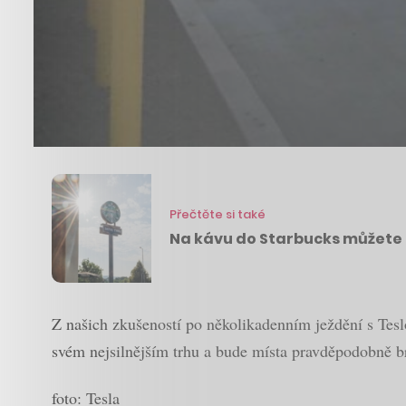
Přečtěte si také
Na kávu do Starbucks můžete 
Z našich zkušeností po několikadenním ježdění s Teslo
svém nejsilnějším trhu a bude místa pravděpodobně br
foto: Tesla