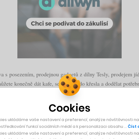
va s posezením, prodejnou gadgetů z dílny Tesly, prodejem jí
můžete konečně dát kafe, sednout si do křesla a dodělat potřeb
Cookies
tra Kasy představila mobilní aplikaci umožnující nák
ies ukládáme vaše nastavení a preferencí, analýze návštěvnosti naš
středkování funkcí sociálních médií a k personalizaci obsahu …
Číst 
ies ukládáme vaše nastavení a preferencí, analýze návštěvnosti naš