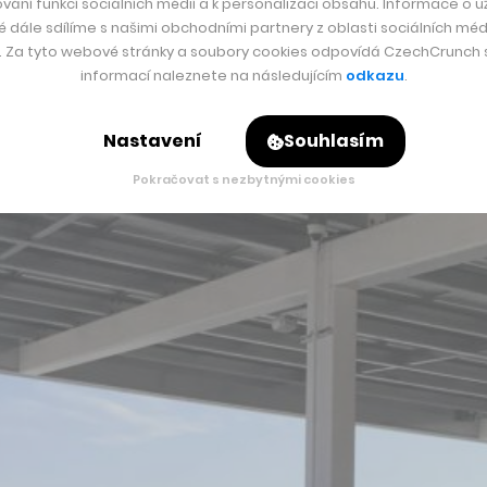
vání funkcí sociálních médií a k personalizaci obsahu. Informace o už
é dále sdílíme s našimi obchodními partnery z oblasti sociálních médi
jce za pultem – nejedná se tedy o doručovací ani servisní cen
y. Za tyto webové stránky a soubory cookies odpovídá CzechCrunch s.
íří a aktuálně vše bude sloužit pro otestování zájmu zákazní
informací naleznete na následujícím
odkazu
.
Nastavení
Souhlasím
Pokračovat s nezbytnými cookies