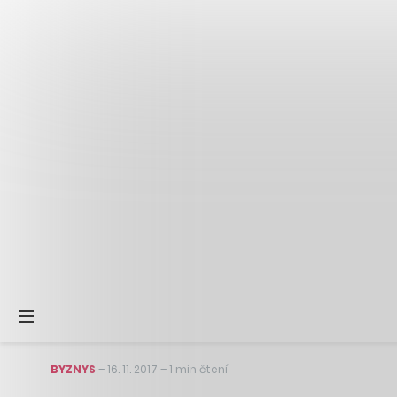
BYZNYS
–
16. 11. 2017
–
1 min čtení