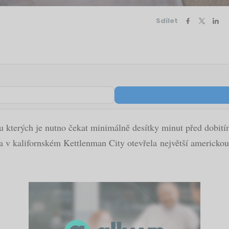
Sdílet
 u kterých je nutno čekat minimálně desítky minut před dobití
sla v kalifornském Kettlenman City otevřela největší americkou