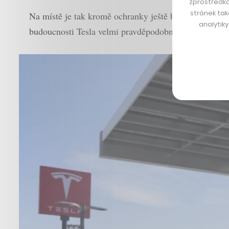
zprostředko
stránek tak
Na místě je tak kromě ochranky ještě barista / prode
analytik
budoucnosti Tesla velmi pravděpodobně sortiment rozš