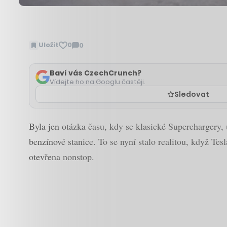
Uložit
0
0
Zobrazit
komentáře
Baví vás CzechCrunch?
Vídejte ho na Googlu častěji.
Sledovat
Byla jen otázka času, kdy se klasické Superchargery,
benzínové stanice. To se nyní stalo realitou, když Te
otevřena nonstop.