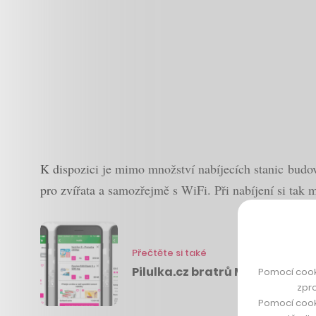
K dispozici je mimo množství nabíjecích stanic budo
pro zvířata a samozřejmě s WiFi. Při nabíjení si tak 
Přečtěte si také
Pilulka.cz bratrů Martina a Pe
Pomocí cook
zpro
Pomocí cook