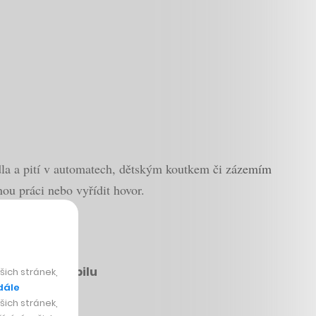
dla a pití v automatech, dětským koutkem či zázemím
nou práci nebo vyřídit hovor.
up léků z mobilu
ich stránek,
dále
ich stránek,