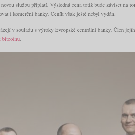
a novou službu připlatí. Výsledná cena totiž bude záviset na t
ovat i komerční banky. Ceník však ještě nebyl vydán.
ejí v souladu s výroky Evropské centrální banky. Člen jejího
k bitcoinu
.