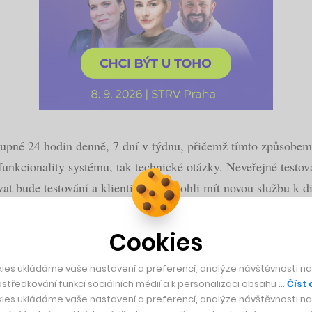
upné 24 hodin denně, 7 dní v týdnu, přičemž tímto způsobe
 funkcionality systému, tak technické otázky. Neveřejné testov
t bude testování a klienti by tak mohli mít novou službu k d
Cookies
na leasing vozidel, kde ztrácel 18x více, než přepok
ies ukládáme vaše nastavení a preferencí, analýze návštěvnosti naš
středkování funkcí sociálních médií a k personalizaci obsahu …
Číst 
ies ukládáme vaše nastavení a preferencí, analýze návštěvnosti naš