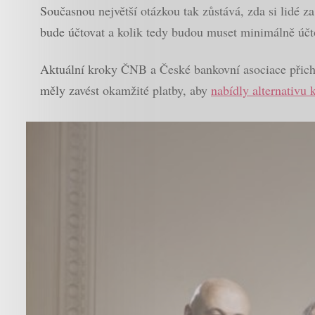
Současnou největší otázkou tak zůstává, zda si lidé z
bude účtovat a kolik tedy budou muset minimálně účt
Aktuální kroky ČNB a České bankovní asociace přicház
měly zavést okamžité platby, aby
nabídly alternativu 