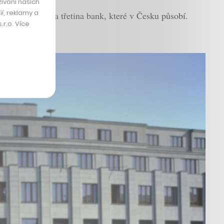
ívání našich
í, reklamy a
á zapojit zhruba třetina bank, které v Česku působí.
r.o. Více