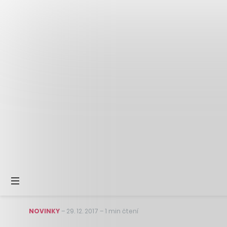
NOVINKY
–
29. 12. 2017
–
1 min čtení