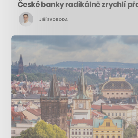
České banky radikálně zrychlí př
JIŘÍ SVOBODA