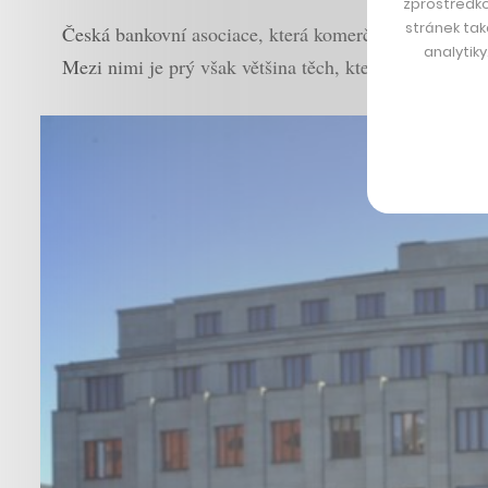
zprostředko
stránek tak
Česká bankovní asociace, která komerční banky sdruž
analytik
Mezi nimi je prý však většina těch, které poskytují sl