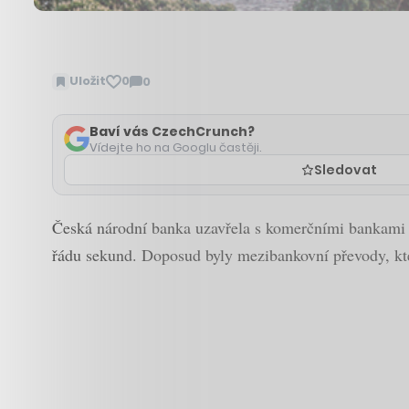
Uložit
0
0
Zobrazit
komentáře
Baví vás CzechCrunch?
Vídejte ho na Googlu častěji.
Sledovat
Česká národní banka uzavřela s komerčními bankami v
řádu sekund. Doposud byly mezibankovní převody, kte