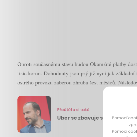
Oproti současnému stavu budou Okamžité platby dost
tisíc korun. Dohodnuty jsou prý již nyní jak základní
ostrého provozu zaberou zhruba šest měsíců. Následova
Přečtěte si také
Uber se zbavuje svého byznysu 
Pomocí cook
zpro
Pomocí cook