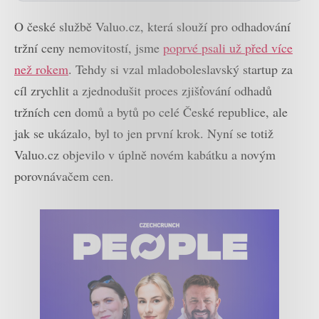
O české službě Valuo.cz, která slouží pro odhadování
tržní ceny nemovitostí, jsme
poprvé psali už před více
než rokem
. Tehdy si vzal mladoboleslavský startup za
cíl zrychlit a zjednodušit proces zjišťování odhadů
tržních cen domů a bytů po celé České republice, ale
jak se ukázalo, byl to jen první krok. Nyní se totiž
Valuo.cz objevilo v úplně novém kabátku a novým
porovnávačem cen.