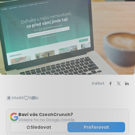
Sdílet
Uložit
0
0
Zobrazit
komentáře
Baví vás CzechCrunch?
Vídejte ho na Googlu častěji.
Sledovat
Preferovat