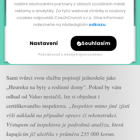
našimi obchodními partnery z oblasti sociálních médií,
reklamy a analytiky. Za tyto webové stránky a soubory
cookies odpovídá CzechCrunch s.r.o. Více informací
naleznete na následujícím
odkazu
.
Nastavení
Souhlasím
Pokračovat s nezbytnými cookies
Sami tvůrci svou službu popisují jednoduše jako
„Heureku na byty a rodinné domy“. Pokud by vám
odhad od Valuo nestačil, lze si objednat i
certifikovaného inspektora.
„Inspektor mimo jiné zjistí
výši nákladů na případné opravy či rekonstrukci.
Výstupem od inspektora je podrobná analýza, která
kupujícím již ušetřila v průměru 235 000 korun.