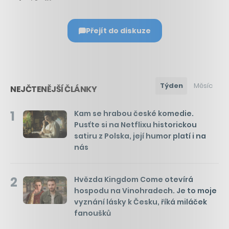
Přejít do diskuze
Týden
Měsíc
NEJČTENĚJŠÍ ČLÁNKY
1
Kam se hrabou české komedie.
Pusťte si na Netflixu historickou
satiru z Polska, její humor platí i na
nás
2
Hvězda Kingdom Come otevírá
hospodu na Vinohradech. Je to moje
vyznání lásky k Česku, říká miláček
fanoušků