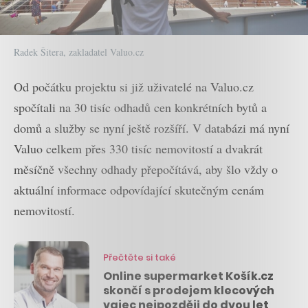
Radek Šitera, zakladatel Valuo.cz
Od počátku projektu si již uživatelé na Valuo.cz
spočítali na 30 tisíc odhadů cen konkrétních bytů a
domů a služby se nyní ještě rozšíří. V databázi má nyní
Valuo celkem přes 330 tisíc nemovitostí a dvakrát
měsíčně všechny odhady přepočítává, aby šlo vždy o
aktuální informace odpovídající skutečným cenám
nemovitostí.
Přečtěte si také
Online supermarket Košík.cz
skončí s prodejem klecových
vajec nejpozději do dvou let