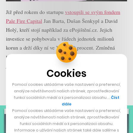
Již před rokem do startupu
vstoupili se svým fondem
Pale Fire Capital
Jan Barta, Dušan Šenkypl a David
Holý, kteří stojí například za ePojištění.cz. Jejich
investice se pohybovala v řádech jednotek milionů
korun a drží díky ní ve Valuo 29 procent. Zmíněná
trojice se právě o služby v oblasti nemovitostí zajímá a
jejich investice šla především na vylepšení unikátního
Cookies
algoritmu, se kterým Valuo počítá své odhady. Právě
díky němu může kupující snadno zjistit, zda není daná
Pomocí cookies ukládáme vaše nastavení a preferencí,
analýze návštěvnosti našich stránek, zprostředkování
nemovitost příliš předražená.
funkcí sociálních médií a k personalizaci obsahu …
Číst
dále
Pomocí cookies ukládáme vaše nastavení a preferencí,
analýze návštěvnosti našich stránek, zprostředkování
funkcí sociálních médií a k personalizaci obsahu.
Informace o užívání našich stránek také dále sdílíme s