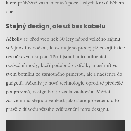
které průběžně zaznamenává počet ušlých kroků během
dne.
Stejný design, ale už bez kabelu
Ačkoliv se před více než 30 lety nápad velkého zájmu
veřejnosti nedočkal, letos na jeho prodej již čekají tisíce
nedočkavých kupců. Těmi jsou buďto milovníci
nevšední módy, kteří podobné výstřelky musí mít ve
svém botníku ze samotného principu, ale i nadšenci do
gadgetů. Ačkoliv je nová technologie oproti té předešlé
poupravená, design bot je zcela zachován. Měřicí
zařízení má stejnou velikost jako staré provedení, a to
právě z důvodu většího zdůraznění retro designu.