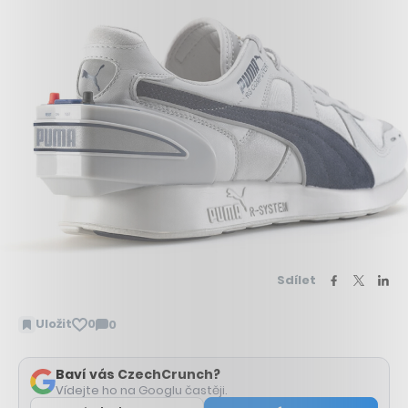
Sdílet
Uložit
0
0
Zobrazit
komentáře
Baví vás CzechCrunch?
Vídejte ho na Googlu častěji.