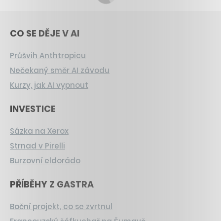
CO SE DĚJE V AI
Průšvih Anthtropicu
Nečekaný směr AI závodu
Kurzy, jak AI vypnout
INVESTICE
Sázka na Xerox
Strnad v Pirelli
Burzovní eldorádo
PŘÍBĚHY Z GASTRA
Boční projekt, co se zvrtnul