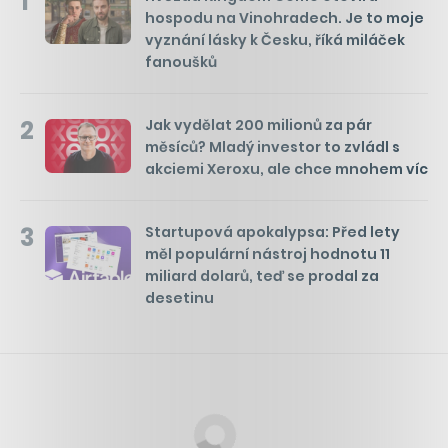
1
hospodu na Vinohradech. Je to moje
vyznání lásky k Česku, říká miláček
fanoušků
2
Jak vydělat 200 milionů za pár
měsíců? Mladý investor to zvládl s
akciemi Xeroxu, ale chce mnohem víc
3
Startupová apokalypsa: Před lety
měl populární nástroj hodnotu 11
miliard dolarů, teď se prodal za
desetinu