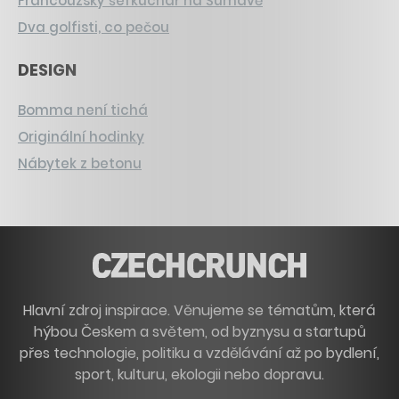
Francouzský šéfkuchař na Šumavě
Dva golfisti, co pečou
DESIGN
Bomma není tichá
Originální hodinky
Nábytek z betonu
Hlavní zdroj inspirace. Věnujeme se tématům, která
hýbou Českem a světem, od byznysu a startupů
přes technologie, politiku a vzdělávání až po bydlení,
sport, kulturu, ekologii nebo dopravu.