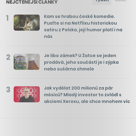
NEJČTENĚJŠÍ ČLÁNKY
1
Kam se hrabou české komedie.
Pusťte si na Netflixu historickou
satiru z Polska, její humor platí i na
nás
2
Je libo zámek? U Žatce se jeden
prodává, jeho součástí je i sýpka
nebo sušárna chmele
3
Jak vydělat 200 milionů za pár
měsíců? Mladý investor to zvládl s
akciemi Xeroxu, ale chce mnohem víc