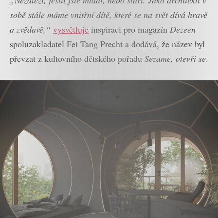
sobě stále máme vnitřní dítě, které se na svět dívá hravě
a zvědavě,“
vysvětluje
inspiraci pro magazín
Dezeen
spoluzakladatel Fei Tang Precht a dodává, že název byl
převzat z kultovního dětského pořadu
Sezame, otevři se
.