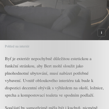
Pohled na interiér
Byť je exteriér nepochybně důležitou estetickou a
funkční stránkou, aby Bert mohl sloužit jako
plnohodnotné ubytování, musí nabízet potřebné
vybavení. Uvnitř obloukového interiéru tak bude k
dispozici decentní obývák s výhledem na okolí, ložnice,
sprcha a kompostovací toaleta ve spodním podlaží.
Součástí by samozřejmě měla být i kuchyň, nicméně