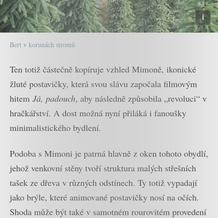
Bert v korunách stromů
Ten totiž částečně kopíruje vzhled Mimoně, ikonické
žluté postavičky, která svou slávu započala filmovým
hitem
Já, padouch
, aby následně způsobila „revoluci“ v
hračkářství. A dost možná nyní přiláká i fanoušky
minimalistického bydlení.
Podoba s Mimoni je patrná hlavně z oken tohoto obydlí,
jehož venkovní stěny tvoří struktura malých střešních
tašek ze dřeva v různých odstínech. Ty totiž vypadají
jako brýle, které animované postavičky nosí na očích.
Shoda může být také v samotném rourovitém provedení