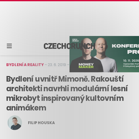
BYDLENÍ A REALITY
–
23. 6. 2019
–
1 min čtení
Bydlení uvnitř Mimoně. Rakouští
architekti navrhli modulární lesní
mikrobyt inspirovaný kultovním
animákem
FILIP HOUSKA