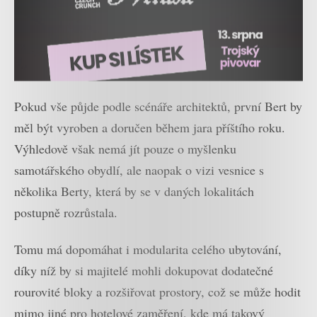
Pokud vše půjde podle scénáře architektů, první Bert by
měl být vyroben a doručen během jara příštího roku.
Výhledově však nemá jít pouze o myšlenku
samotářského obydlí, ale naopak o vizi vesnice s
několika Berty, která by se v daných lokalitách
postupně rozrůstala.
Tomu má dopomáhat i modularita celého ubytování,
díky níž by si majitelé mohli dokupovat dodatečné
rourovité bloky a rozšiřovat prostory, což se může hodit
mimo jiné pro hotelové zaměření, kde má takový