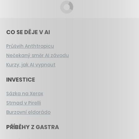
CO SE DĚJE V AI
Průšvih Anthtropicu
Nečekaný směr AI závodu
Kurzy, jak AI vypnout
INVESTICE
Sázka na Xerox
Strnad v Pirelli
Burzovní eldorádo
PŘÍBĚHY Z GASTRA