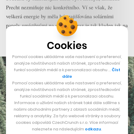
Precht nezmiňuje nic konkrétního. Ví se však, že
veškerá energie by měla být zajišťována solárními
panely umístěnými na střeše. Důraz je tak kladen jak na
komfort, který se má nést v tmavším barevném tónu
Cookies
interiéru, tak na ekologii.
Pomocí cookies ukládáme vaše nastavení a preferencí,
analýze návštěvnosti našich stránek, zprostředkování
funkcí sociálních médií a k personalizaci obsahu …
Číst
dále
Pomocí cookies ukládáme vaše nastavení a preferencí,
analýze návštěvnosti našich stránek, zprostředkování
funkcí sociálních médií a k personalizaci obsahu.
Informace o užívání našich stránek také dále sdílíme s
našimi obchodními partnery z oblasti sociálních médií,
reklamy a analytiky. Za tyto webové stránky a soubory
cookies odpovídá CzechCrunch s.r.o. Více informací
naleznete na následujícím
odkazu
.