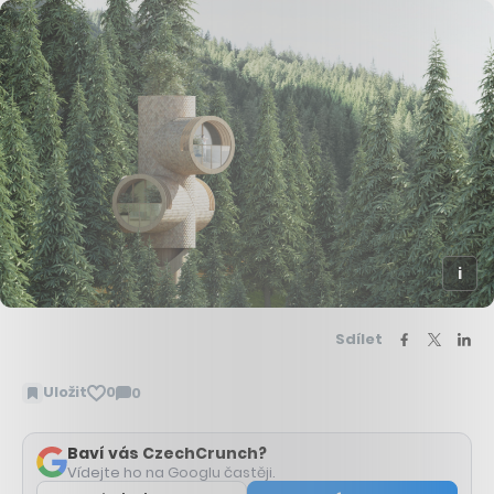
Sdílet
Uložit
0
0
Zobrazit
komentáře
Baví vás CzechCrunch?
Vídejte ho na Googlu častěji.