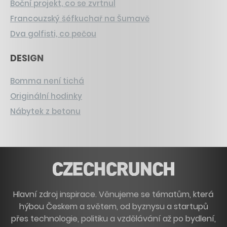
Boční projekt, co se zvrtnul
Francouzský šéfkuchař na Šumavě
Dva golfisti, co pečou
DESIGN
Bomma není tichá
Originální hodinky
Nábytek z betonu
Hlavní zdroj inspirace. Věnujeme se tématům, která
hýbou Českem a světem, od byznysu a startupů
přes technologie, politiku a vzdělávání až po bydlení,