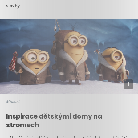
stavby.
Mimoni
Inspirace dětskými domy na
stromech
„Nezáleží, jestli jste mladí, nebo staří. Jako architekti v