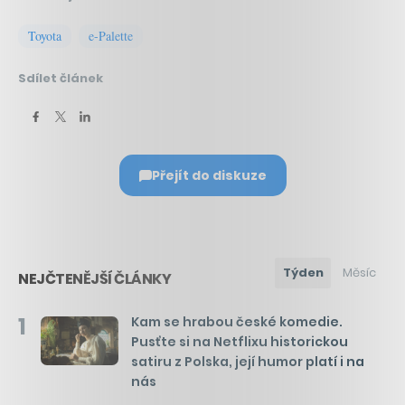
Toyota
e-Palette
Sdílet článek
Přejít do diskuze
Týden
Měsíc
NEJČTENĚJŠÍ ČLÁNKY
1
Kam se hrabou české komedie.
Pusťte si na Netflixu historickou
satiru z Polska, její humor platí i na
nás