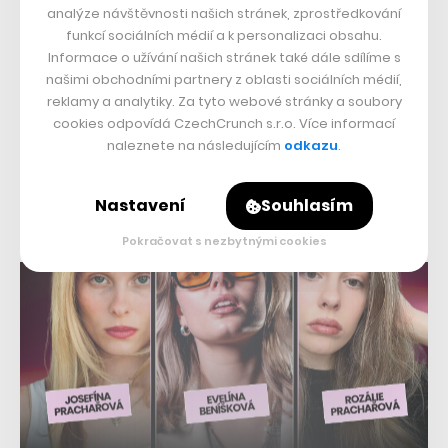
km/h. Jeho maximální dojezd na jedno nabití činí 150
analýze návštěvnosti našich stránek, zprostředkování
kilometrů, během kterých může operátor vždy převzít
funkcí sociálních médií a k personalizaci obsahu.
Informace o užívání našich stránek také dále sdílíme s
řízení vozu do vlastních rukou.
našimi obchodními partnery z oblasti sociálních médií,
reklamy a analytiky. Za tyto webové stránky a soubory
cookies odpovídá CzechCrunch s.r.o. Více informací
Přečtěte si také
naleznete na následujícím
odkazu
.
Boeing vložil 20 milionů
dolarů do Virgin Galactic.
Miliardář Branson chce brzy
Nastavení
Souhlasím
vynést první turisty do
Pokračovat s nezbytnými cookies
vesmíru