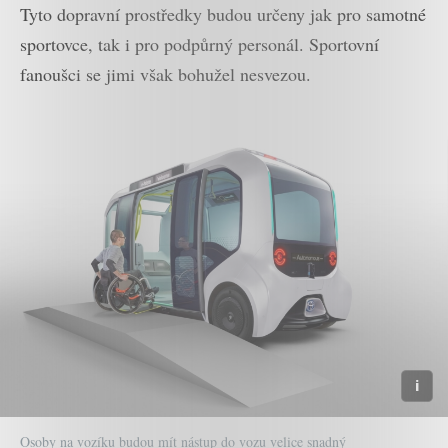
Tyto dopravní prostředky budou určeny jak pro samotné
sportovce, tak i pro podpůrný personál. Sportovní
fanoušci se jimi však bohužel nesvezou.
Osoby na vozíku budou mít nástup do vozu velice snadný