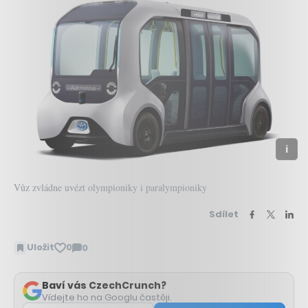
Vůz zvládne uvézt olympioniky i paralympioniky
Sdílet
Uložit
0
0
Zobrazit
komentáře
Baví vás CzechCrunch?
Vídejte ho na Googlu častěji.