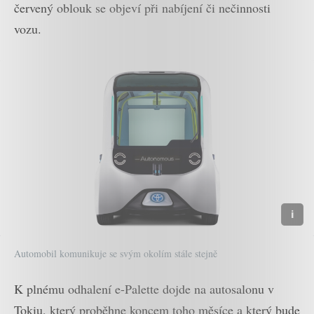
červený oblouk se objeví při nabíjení či nečinnosti
vozu.
Automobil komunikuje se svým okolím stále stejně
K plnému odhalení e-Palette dojde na autosalonu v
Tokiu, který proběhne koncem toho měsíce a který bude