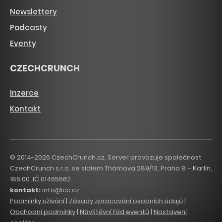
Newslettery
Podcasty
Eventy
CZECHCRUNCH
Inzerce
Kontakt
© 2014-2026 CzechCrunch.cz. Server provozuje společnost
CzechCrunch s.r.o. se sídlem Thámova 289/13, Praha 8 – Karlín,
186 00. IČ 01465562.
kontakt:
info@cc.cz
Podmínky užívání
|
Zásady zpracování osobních údajů
|
Obchodní podmínky
|
Návštěvní řád eventů
|
Nastavení