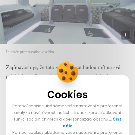
Interiér přepravního vozítka
Zajímavostí je, že tato vozidla sice budou mít na své
palubě bezpečnostního operátora, ten však bude na
automobil pouze dohlížet. Samotné řízení vozu má na
Cookies
starosti autonomní systém využívající kamery, lidar a
softwarovou a 3D mapovací řídicí jednotku.
Pomocí cookies ukládáme vaše nastavení a preferencí,
analýze návštěvnosti našich stránek, zprostředkování
Tento systém propůjčuje vozu autonomii 4. úrovně, v
funkcí sociálních médií a k personalizaci obsahu …
Číst
dále
rámci které se bude e-Palette pohybovat rychlostí až 19
Pomocí cookies ukládáme vaše nastavení a preferencí,