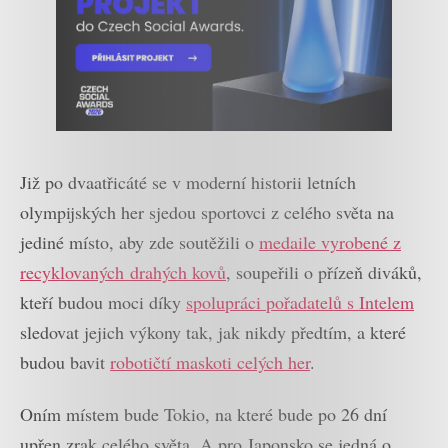
Již po dvaatřicáté se v moderní historii letních
olympijských her sjedou sportovci z celého světa na
jediné místo, aby zde soutěžili o
medaile vyrobené z
recyklovaných drahých kovů
, soupeřili o přízeň diváků,
kteří budou moci díky
spolupráci pořadatelů s Intelem
sledovat jejich výkony tak, jak nikdy předtím, a které
budou bavit
robotičtí maskoti celých her
.
Oním místem bude Tokio, na které bude po 26 dní
upřen zrak celého světa. A pro Japonsko se jedná o