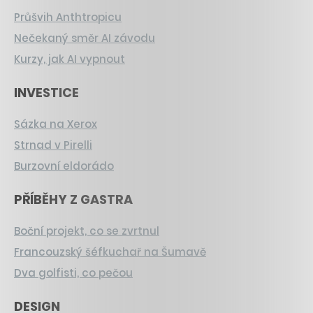
Průšvih Anthtropicu
Nečekaný směr AI závodu
Kurzy, jak AI vypnout
INVESTICE
Sázka na Xerox
Strnad v Pirelli
Burzovní eldorádo
PŘÍBĚHY Z GASTRA
Boční projekt, co se zvrtnul
Francouzský šéfkuchař na Šumavě
Dva golfisti, co pečou
DESIGN