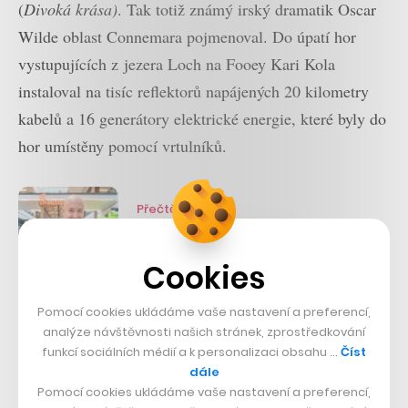
(
Divoká krása)
. Tak totiž známý irský dramatik Oscar
Wilde oblast Connemara pojmenoval. Do úpatí hor
vystupujících z jezera Loch na Fooey Kari Kola
instaloval na tisíc reflektorů napájených 20 kilometry
kabelů a 16 generátory elektrické energie, které byly do
hor umístěny pomocí vrtulníků.
Přečtěte si také
Blesková akce pro záchranu
Fruitisima. Ovocné džusy
Cookies
nově přijedou až k vám a šéf
firmy v tom vidí budoucnost
Pomocí cookies ukládáme vaše nastavení a preferencí,
analýze návštěvnosti našich stránek, zprostředkování
Jako by se Kola inspiroval právě polární září ze své
funkcí sociálních médií a k personalizaci obsahu …
Číst
domoviny, jelikož reflektory vrhají vzhůru po vrásnění
dále
kopců zelené a fialové světlo, které se odráží z masivu
Pomocí cookies ukládáme vaše nastavení a preferencí,