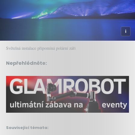
Světelná instalace připomíná polární záři
Nepřehlédněte:
Související témata: