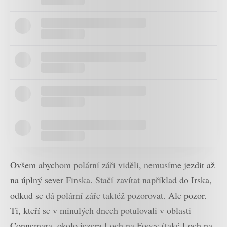
Ovšem abychom polární záři viděli, nemusíme jezdit až
na úplný sever Finska. Stačí zavítat například do Irska,
odkud se dá polární záře taktéž pozorovat. Ale pozor.
Ti, kteří se v minulých dnech potulovali v oblasti
Connemara, okolo jezera Loch na Fooey (také Loch na