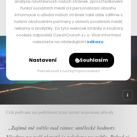
analýze návštěvnosti našich stránek, zprostředkování
hor, hladiny jezera a také mraků, které neustále zahalují
funkcí sociálních médií a k personalizaci obsahu.
a zase odkrývají vrcholky kopců, čímž se dynamicky
Informace o užívání našich stránek také dále sdílíme s
proměňuje tvář celého díla.
našimi obchodními partnery z oblasti sociálních médií,
reklamy a analytiky. Za tyto webové stránky a soubory
cookies odpovídá CzechCrunch s.r.o. Více informací
naleznete na následujícím
odkazu
.
Nastavení
Souhlasím
Pokračovat s nezbytnými cookies
Celá podívaná má podtrhnout krásu místní nespoutané přírody
„Zajímá mě světlo nad rámec umělecké hodnoty.
Všechno na naší planetě je založeno na světle. Pokud si