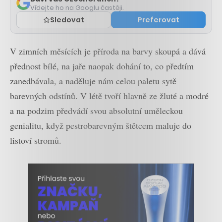
Vídejte ho na Googlu častěji.
Sledovat
Preferovat
V zimních měsících je příroda na barvy skoupá a dává
přednost bílé, na jaře naopak dohání to, co předtím
zanedbávala, a naděluje nám celou paletu sytě
barevných odstínů. V létě tvoří hlavně ze žluté a modré
a na podzim předvádí svou absolutní uměleckou
genialitu, když pestrobarevným štětcem maluje do
listoví stromů.