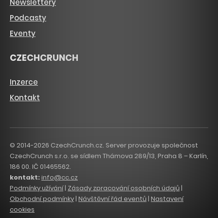
Newslettery
Podcasty
Eventy
CZECHCRUNCH
Inzerce
Kontakt
© 2014-2026 CzechCrunch.cz. Server provozuje společnost
CzechCrunch s.r.o. se sídlem Thámova 289/13, Praha 8 – Karlín,
186 00. IČ 01465562.
kontakt:
info@cc.cz
Podmínky užívání
|
Zásady zpracování osobních údajů
|
Obchodní podmínky
|
Návštěvní řád eventů
|
Nastavení
cookies