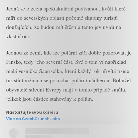
Jedná se o zcela spektakulární podívanou, kvůli které
míří do severských oblastí početné skupiny turistů
doufajících, že budou mít štěstí a tento jev uvidí na
vlastní oči.
Jednou ze zemí, kde lze polární záři dobře pozorovat, je
Finsko, tedy jeho severní část. Své o tom ví například
malá vesnička Saariselkä, která každý rok přivítá tisíce
turistů toužících se pokochat polární nádherou. Bohužel
obyvatelé střední Evropy mají v tomto případě smůlu,
jelikož jsou částice stahovány k pólům.
Nastartujte svou kariéru
Více na CzechCrunch Jobs