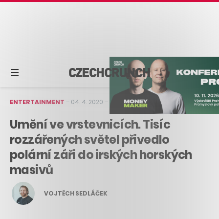
ENTERTAINMENT
–
04. 4. 2020
–
2 min čtení
Umění ve vrstevnicích. Tisíc
rozzářených světel přivedlo
polární záři do irských horských
masivů
VOJTĚCH SEDLÁČEK