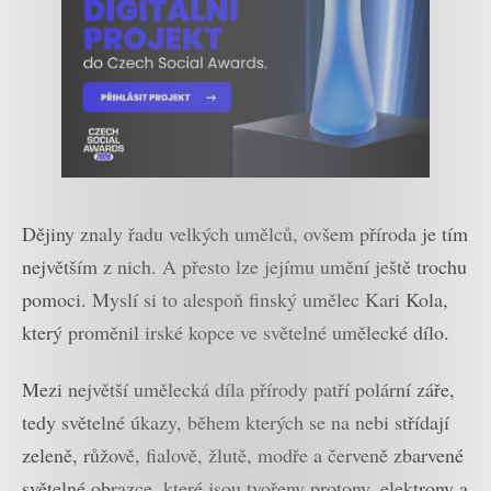
Dějiny znaly řadu velkých umělců, ovšem příroda je tím
největším z nich. A přesto lze jejímu umění ještě trochu
pomoci. Myslí si to alespoň finský umělec Kari Kola,
který proměnil irské kopce ve světelné umělecké dílo.
Mezi největší umělecká díla přírody patří polární záře,
tedy světelné úkazy, během kterých se na nebi střídají
zeleně, růžově, fialově, žlutě, modře a červeně zbarvené
světelné obrazce, které jsou tvořeny protony, elektrony a