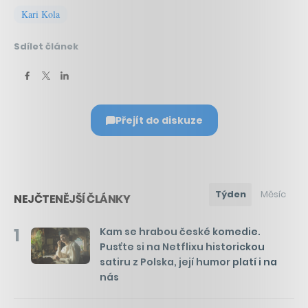
Kari Kola
Sdílet článek
Přejít do diskuze
Týden
Měsíc
NEJČTENĚJŠÍ ČLÁNKY
1
Kam se hrabou české komedie.
Pusťte si na Netflixu historickou
satiru z Polska, její humor platí i na
nás