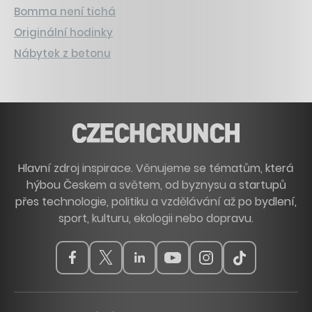
Bomma není tichá
Originální hodinky
Nábytek z betonu
Hlavní zdroj inspirace. Věnujeme se tématům, která
hýbou Českem a světem, od byznysu a startupů
přes technologie, politiku a vzdělávání až po bydlení,
sport, kulturu, ekologii nebo dopravu.