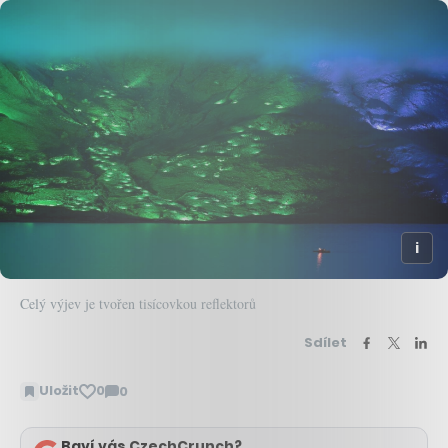
Celý výjev je tvořen tisícovkou reflektorů
Sdílet
Uložit
0
0
Zobrazit
komentáře
Baví vás CzechCrunch?