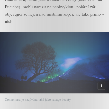
Fuaiche), mohli narazit na neobvyklou „polární záři“
objevující se nejen nad místními kopci, ale také přímo v
nich.
Connemara je nazývána také jako savage beauty