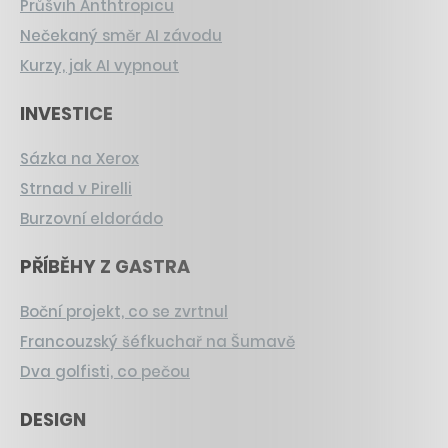
Průšvih Anthtropicu
Nečekaný směr AI závodu
Kurzy, jak AI vypnout
INVESTICE
Sázka na Xerox
Strnad v Pirelli
Burzovní eldorádo
PŘÍBĚHY Z GASTRA
Boční projekt, co se zvrtnul
Francouzský šéfkuchař na Šumavě
Dva golfisti, co pečou
DESIGN