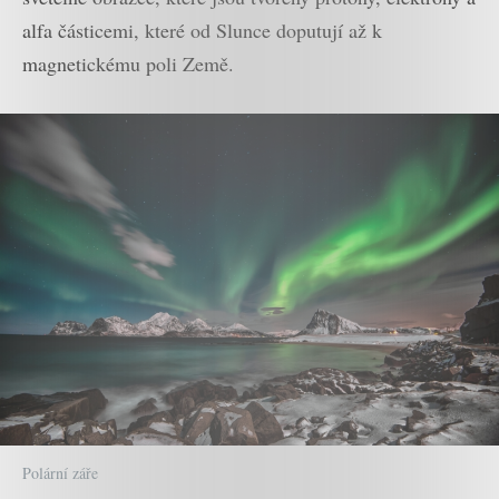
alfa částicemi, které od Slunce doputují až k
magnetickému poli Země.
Polární záře