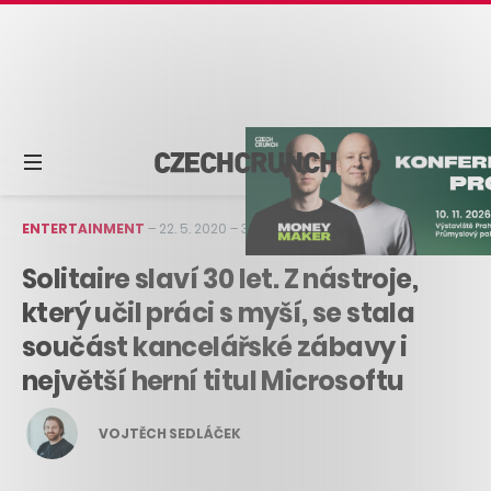
ENTERTAINMENT
–
22. 5. 2020
–
3 min čtení
Solitaire slaví 30 let. Z nástroje,
který učil práci s myší, se stala
součást kancelářské zábavy i
největší herní titul Microsoftu
VOJTĚCH SEDLÁČEK