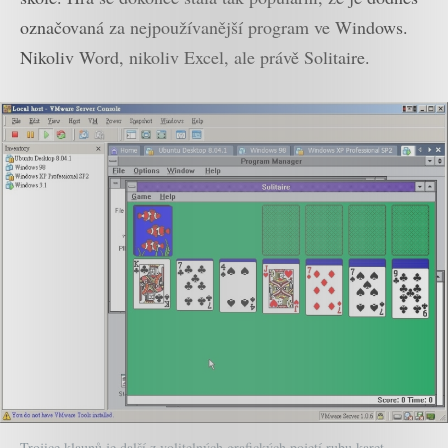
označovaná za nejpoužívanější program ve Windows.
Nikoliv Word, nikoliv Excel, ale právě Solitaire.
Trojice klaunů je další z volitelných grafických pojetí rubu karet