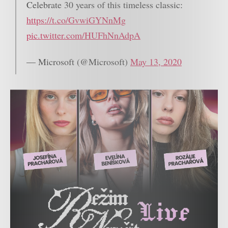
Celebrate 30 years of this timeless classic:
https://t.co/GvwiGYNnMg
pic.twitter.com/HUFhNnAdpA
— Microsoft (@Microsoft)
May 13, 2020