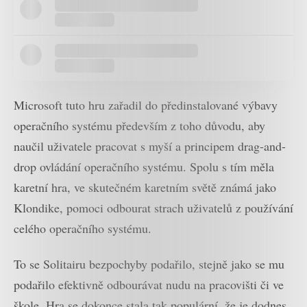
Microsoft tuto hru zařadil do předinstalované výbavy
operačního systému především z toho důvodu, aby
naučil uživatele pracovat s myší a principem drag-and-
drop ovládání operačního systému. Spolu s tím měla
karetní hra, ve skutečném karetním světě známá jako
Klondike, pomoci odbourat strach uživatelů z používání
celého operačního systému.
To se Solitairu bezpochyby podařilo, stejně jako se mu
podařilo efektivně odbourávat nudu na pracovišti či ve
škole. Hra se dokonce stala tak populární, že je dodnes