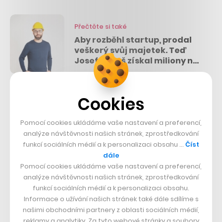
Přečtěte si také
Aby rozběhl startup, prodal
veškerý svůj majetek. Teď
Josef Beneš získal miliony na
digitalizaci stavebnictví
„Očekávám, že se všichni zaměstnanci města – včetně
Cookies
mě – budou naplno věnovat své práci. Není nic
Pomocí cookies ukládáme vaše nastavení a preferencí,
špatného na tom, udělat si přestávku, není to však
analýze návštěvnosti našich stránek, zprostředkování
vhodné během pracovního dne u pracovního stolu,“
funkcí sociálních médií a k personalizaci obsahu …
Číst
pronesl
Bloomberg podle
The New York Times
.
dále
Pomocí cookies ukládáme vaše nastavení a preferencí,
analýze návštěvnosti našich stránek, zprostředkování
Vlastní den i síň slávy
funkcí sociálních médií a k personalizaci obsahu.
Informace o užívání našich stránek také dále sdílíme s
Solitaire je pevnou součástí všech operačních systémů
našimi obchodními partnery z oblasti sociálních médií,
Microsoftu, mimo Windows 8.1. Paul Jensen,
reklamy a analytiky. Za tyto webové stránky a soubory