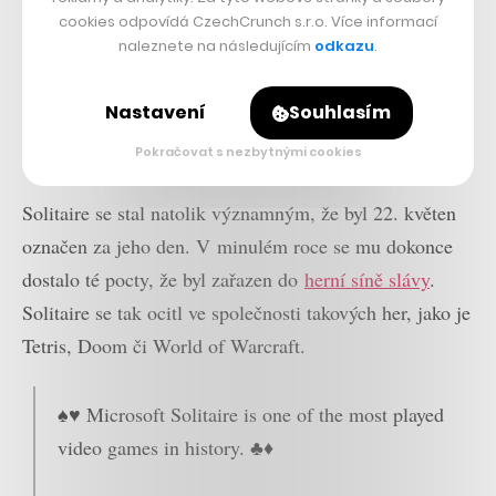
vedoucího studia Microsoft Casual Games, proto
cookies odpovídá CzechCrunch s.r.o. Více informací
naleznete na následujícím
odkazu
.
odhaduje, že je nainstalovaný na více než jedné
miliardě počítačů. Ty jsou rozesety po 200 zemích
Nastavení
Souhlasím
celého světa, nechybí například ani na Antarktidě, a
nabízí hru ve více než šedesáti jazykových mutacích.
Pokračovat s nezbytnými cookies
Solitaire se stal natolik významným, že byl 22. květen
označen za jeho den. V minulém roce se mu dokonce
dostalo té pocty, že byl zařazen do
herní síně slávy
.
Solitaire se tak ocitl ve společnosti takových her, jako je
Tetris, Doom či World of Warcraft.
♠️♥️ Microsoft Solitaire is one of the most played
video games in history. ♣️♦️