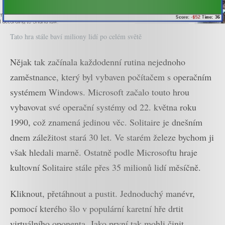
Tato hra stále baví miliony lidí po celém světě
Nějak tak začínala každodenní rutina nejednoho
zaměstnance, který byl vybaven počítačem s operačním
systémem Windows. Microsoft začalo touto hrou
vybavovat své operační systémy od 22. května roku
1990, což znamená jedinou věc. Solitaire je dnešním
dnem záležitost stará 30 let. Ve starém železe bychom ji
však hledali marně. Ostatně podle Microsoftu hraje
kultovní Solitaire stále přes 35 milionů lidí měsíčně.
Kliknout, přetáhnout a pustit. Jednoduchý manévr,
pomocí kterého šlo v populární karetní hře drtit
virtuálního oponenta. Jako první tak mohli činit