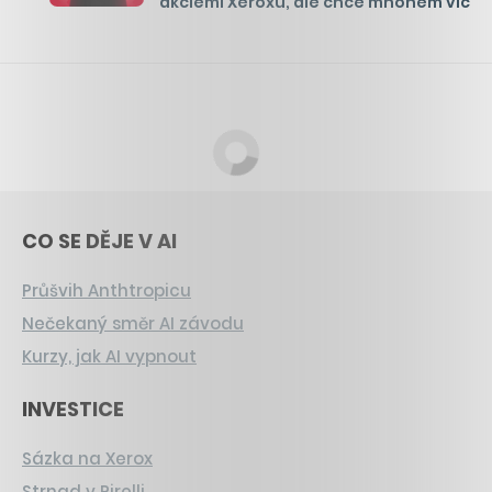
akciemi Xeroxu, ale chce mnohem víc
CO SE DĚJE V AI
Průšvih Anthtropicu
Nečekaný směr AI závodu
Kurzy, jak AI vypnout
INVESTICE
Sázka na Xerox
Strnad v Pirelli