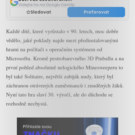
Vídejte ho na Googlu častěji.
Sledovat
Preferovat
Každé dítě, které vyrůstalo v 90. letech, moc dobře
vědělo, jaké poklady najde mezi předinstalovanými
hrami na počítači s operačním systémem od
Microsoftu. Kromě pestrobarevného 3D Pinballu a na
první pohled absolutně nelogického Minesweeperu to
byl také Solitaire, největší zabiják nudy, který byl
záchranou otrávených zaměstnanců i znuděných žáků.
Nyní tato hra slaví 30. výročí, ale do důchodu se
rozhodně nechystá.