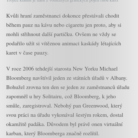
Kvůli hraní zaměstnanci dokonce přestávali chodit
během pauz na kávu nebo cigaretu jen proto, aby si
mohli střihnout další partičku. Ovšem ne vždy se
podařilo užít si vítěznou animaci kaskády létajících
karet v čase pauzy.
V roce 2006 tehdejší starosta New Yorku Michael
Bloomberg navštívil jeden ze státních úřadů v Albany.
Bohužel zrovna ten den se jeden ze zaměstnanců úřadu
zapomněl u hry Solitairu, což Bloomberg, k jeho
smůle, zaregistroval. Nebohý pan Greenwood, který
svou práci na úřadu vykonával šestým rokem, dostal
okamžitě padáka. Důvodem byl právě onen virtuální
karban, který Bloomberga značně rozlítil.