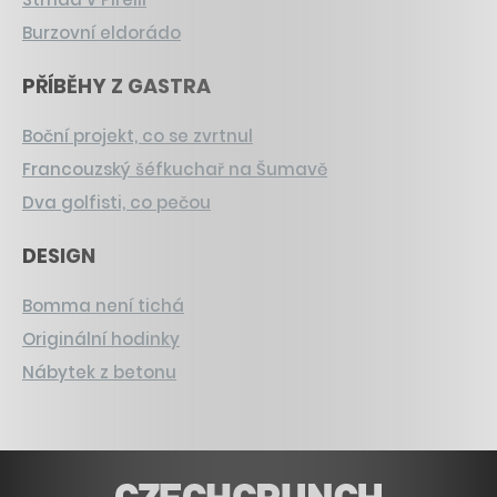
Burzovní eldorádo
PŘÍBĚHY Z GASTRA
Boční projekt, co se zvrtnul
Francouzský šéfkuchař na Šumavě
Dva golfisti, co pečou
DESIGN
Bomma není tichá
Originální hodinky
Nábytek z betonu