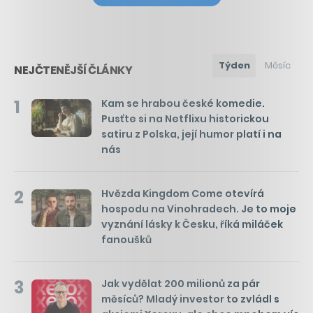
Týden
Měsíc
NEJČTENĚJŠÍ ČLÁNKY
1
Kam se hrabou české komedie.
Pusťte si na Netflixu historickou
satiru z Polska, její humor platí i na
nás
2
Hvězda Kingdom Come otevírá
hospodu na Vinohradech. Je to moje
vyznání lásky k Česku, říká miláček
fanoušků
3
Jak vydělat 200 milionů za pár
měsíců? Mladý investor to zvládl s