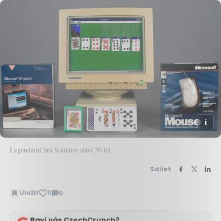
Legendární hra Solitaire slaví 30 let
Sdílet
Uložit
0
0
Zobrazit
komentáře
Baví vás CzechCrunch?