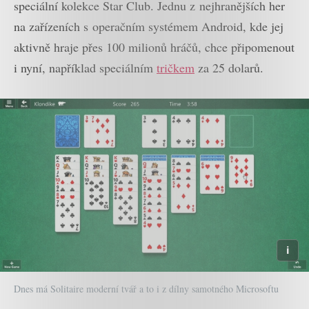
speciální kolekce Star Club. Jednu z nejhranějších her
na zařízeních s operačním systémem Android, kde jej
aktivně hraje přes 100 milionů hráčů, chce připomenout
i nyní, například speciálním
tričkem
za 25 dolarů.
Dnes má Solitaire moderní tvář a to i z dílny samotného Microsoftu