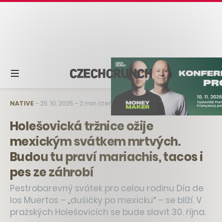
NATIVE
–
25. 10. 2025
–
2 min čtení
Holešovická tržnice ožije
mexickým svátkem mrtvých.
Budou tu praví mariachis, tacos i
pes ze záhrobí
Pestrobarevný svátek pro celou rodinu Día de
los Muertos – „dušičky po mexicku“ – se blíží. V
pražských Holešovicích se bude slavit 30. října.