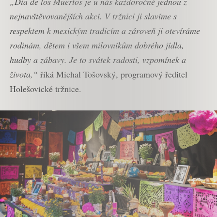
„Día de los Muertos je u nás každoročně jednou z
nejnavštěvovanějších akcí. V tržnici ji slavíme s
respektem k mexickým tradicím a zároveň ji otevíráme
rodinám, dětem i všem milovníkům dobrého jídla,
hudby a zábavy. Je to svátek radosti, vzpomínek a
života,“
říká Michal Tošovský, programový ředitel
Holešovické tržnice.