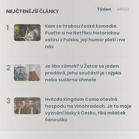
Týden
Měsíc
NEJČTENĚJŠÍ ČLÁNKY
1
Kam se hrabou české komedie.
Pusťte si na Netflixu historickou
satiru z Polska, její humor platí i na
nás
2
Je libo zámek? U Žatce se jeden
prodává, jeho součástí je i sýpka
nebo sušárna chmele
3
Hvězda Kingdom Come otevírá
hospodu na Vinohradech. Je to moje
vyznání lásky k Česku, říká miláček
fanoušků