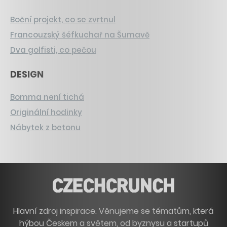
Boční projekt, co se zvrtnul
Francouzský šéfkuchař na Šumavě
Dva golfisti, co pečou
DESIGN
Bomma není tichá
Originální hodinky
Nábytek z betonu
Hlavní zdroj inspirace. Věnujeme se tématům, která
hýbou Českem a světem, od byznysu a startupů