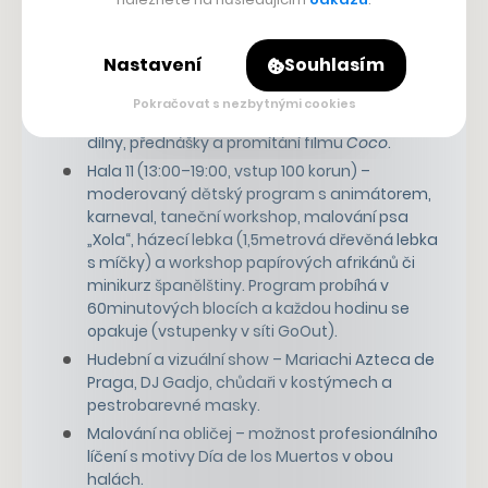
Mexický oltář na Tržním náměstí – zapůjčený
mexickou ambasádou, přístupný už od soboty
25. října (v sobotu 8:00–15:00, pondělí–středa
Nastavení
Souhlasím
11:00–19:00, čtvrtek 30. října po celý den).
Hala 13 (13:00–20:00, vstup volný) – trh s
Pokračovat s nezbytnými cookies
mexickými výrobky a potravinami, tvořivé
dílny, přednášky a promítání filmu
Coco
.
Hala 11 (13:00–19:00, vstup 100 korun) –
moderovaný dětský program s animátorem,
karneval, taneční workshop, malování psa
„Xola“, házecí lebka (1,5metrová dřevěná lebka
s míčky) a workshop papírových afrikánů či
minikurz španělštiny. Program probíhá v
60minutových blocích a každou hodinu se
opakuje (vstupenky v síti GoOut).
Hudební a vizuální show – Mariachi Azteca de
Praga, DJ Gadjo, chůdaři v kostýmech a
pestrobarevné masky.
Malování na obličej – možnost profesionálního
líčení s motivy Día de los Muertos v obou
halách.