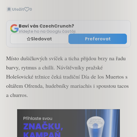
Uložit
0
Baví vás CzechCrunch?
Vídejte ho na Googlu častěji.
Sledovat
Preferovat
Místo dušičkových svíček a ticha přijdou brzy na řadu
barvy, rytmus a chilli. Návštěvníky pražské
Holešovické tržnice čeká tradiční Día de los Muertos s
oltářem Ofrenda, hudebníky mariachis i spoustou tacos
a churros.