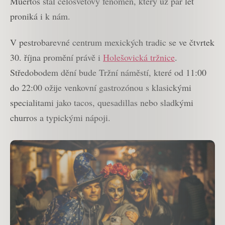
Muertos stal celosvětový fenomén, který už pár let
proniká i k nám.
V pestrobarevné centrum mexických tradic se ve čtvrtek
30. října promění právě i
Holešovická tržnice
.
Středobodem dění bude Tržní náměstí, které od 11:00
do 22:00 ožije venkovní gastrozónou s klasickými
specialitami jako tacos, quesadillas nebo sladkými
churros a typickými nápoji.