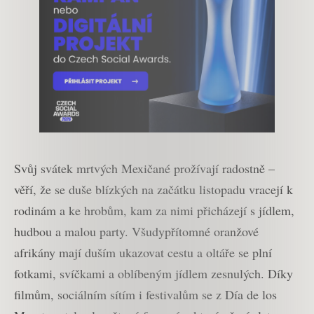
Svůj svátek mrtvých Mexičané prožívají radostně –
věří, že se duše blízkých na začátku listopadu vracejí k
rodinám a ke hrobům, kam za nimi přicházejí s jídlem,
hudbou a malou party. Všudypřítomné oranžové
afrikány mají duším ukazovat cestu a oltáře se plní
fotkami, svíčkami a oblíbeným jídlem zesnulých. Díky
filmům, sociálním sítím i festivalům se z Día de los