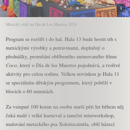
Mexický oltář na Día de Los Muertos 2024
Program se rozšíří i do hal. Hala 13 bude hostit trh s
mexickými výrobky a potravinami, doplněný o
přednášky, promítání oblíbeného animovaného filmu
Coco
, který o Día de los Muertos pojednává, a tvořivé
aktivity pro celou rodinu. Velkou novinkou je Hala 11
se speciálním dětským programem, který poběží v
blocích o 60 minutách.
Za vstupné 100 korun na osobu starší pěti let během něj
čeká malé i velké karneval a taneční miniworkshop,
malování mexického psa Xoloitzcuintla, obří házecí