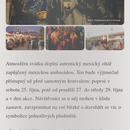
Foto: Holešovická tržnice
+1
Atmosféru svátku doplní autentický mexický oltář
zapůjčený mexickou ambasádou. Ten bude výjimečně
přístupný už před samotným festivalem: poprvé v
sobotu 25. října, poté od pondělí 27. do středy 29. října
a v den akce. Návštěvníci se u něj mohou v klidu
zastavit, zavzpomínat na své blízké a dozvědět se víc o
symbolice jednotlivých předmětů.