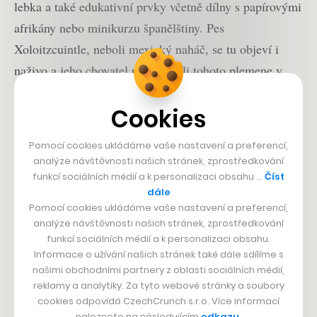
lebka a také edukativní prvky včetně dílny s papírovými
afrikány nebo minikurzu španělštiny. Pes
Xoloitzcuintle, neboli mexický naháč, se tu objeví i
naživo a jeho chovatel přiblíží roli tohoto plemene v
mexické kultuře. Vstupenky jsou v předprodeji v síti
Cookies
GoOut. V obou halách si lze také připlatit profesionální
líčení v populárním stylu mexických lebek, jimž se říká
Pomocí cookies ukládáme vaše nastavení a preferencí,
Catrinas.
analýze návštěvnosti našich stránek, zprostředkování
funkcí sociálních médií a k personalizaci obsahu …
Číst
dále
Shrnutí programu Día de los Muertos v
Pomocí cookies ukládáme vaše nastavení a preferencí,
Holešovické tržnici
analýze návštěvnosti našich stránek, zprostředkování
Kdy:
čtvrtek 30. října 2025
funkcí sociálních médií a k personalizaci obsahu.
Kde:
Holešovická tržnice, Praha 7
Informace o užívání našich stránek také dále sdílíme s
Gastrozóna na Tržním náměstí (11:00–22:00,
našimi obchodními partnery z oblasti sociálních médií,
vstup volný) – tacos, quesadillas, churros a
reklamy a analytiky. Za tyto webové stránky a soubory
tradiční mexické nápoje.
cookies odpovídá CzechCrunch s.r.o. Více informací
naleznete na následujícím
odkazu
.