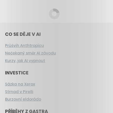
CO SE DĚJE V AI
Průšvih Anthtropicu
Nečekaný směr AI závodu
Kurzy, jak AI vypnout
INVESTICE
Sázka na Xerox
Strnad v Pirelli
Burzovní eldorádo
PŘÍBĚHY Z GASTRA