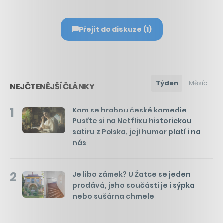
Přejít do diskuze (1)
Týden
Měsíc
NEJČTENĚJŠÍ ČLÁNKY
1
Kam se hrabou české komedie.
Pusťte si na Netflixu historickou
satiru z Polska, její humor platí i na
nás
2
Je libo zámek? U Žatce se jeden
prodává, jeho součástí je i sýpka
nebo sušárna chmele