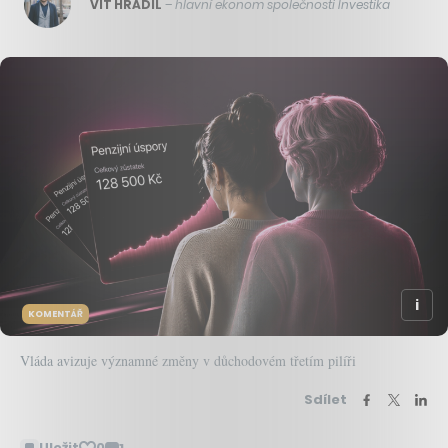
VÍT HRADIL
–
hlavní ekonom společnosti Investika
KOMENTÁŘ
Vláda avizuje významné změny v důchodovém třetím pilíři
Sdílet
Uložit
0