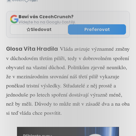
1
Zobrazit
komentáře
Baví vás CzechCrunch?
Vídejte ho na Googlu častěji.
Sledovat
Preferovat
Glosa Víta Hradila
Vláda avizuje významné změny
v důchodovém třetím pilíři, tedy v dobrovolném spoření
obyvatel na vlastní důchod. Politikům zjevně neuniklo,
že v mezinárodním srovnání náš třetí pilíř vykazuje
poněkud tristní výsledky. Střadatelé z něj prostě a
jednoduše po letech spoření dostávají výrazně méně,
než by měli. Důvody to může mít v zásadě dva a na oba
si teď vláda chce posvítit.