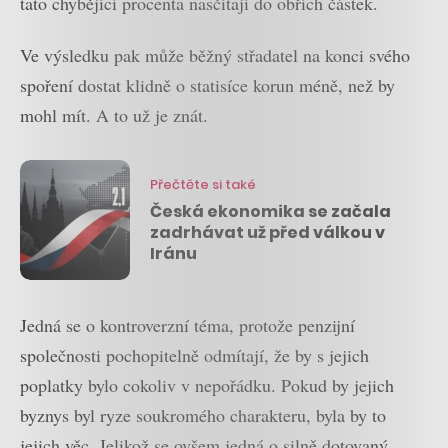
tato chybějící procenta nasčítají do obřích částek.
Ve výsledku pak může běžný střadatel na konci svého
spoření dostat klidně o statisíce korun méně, než by
mohl mít. A to už je znát.
Přečtěte si také
Česká ekonomika se začala
zadrhávat už před válkou v
Iránu
Jedná se o kontroverzní téma, protože penzijní
společnosti pochopitelně odmítají, že by s jejich
poplatky bylo cokoliv v nepořádku. Pokud by jejich
byznys byl ryze soukromého charakteru, byla by to
jejich věc. Jelikož se ovšem jedná o silně dotovaný