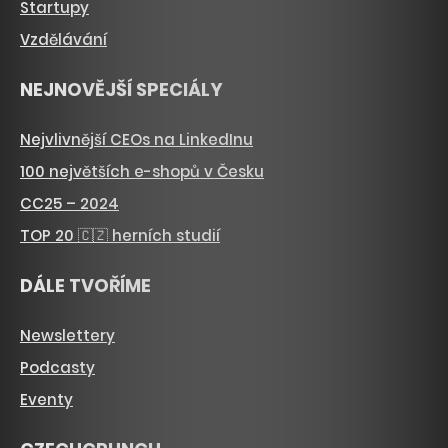
Startupy
Vzdělávání
NEJNOVĚJŠÍ SPECIÁLY
Nejvlivnější CEOs na LinkedInu
100 největších e-shopů v Česku
CC25 – 2024
TOP 20 🇨🇿 herních studií
DÁLE TVOŘÍME
Newslettery
Podcasty
Eventy