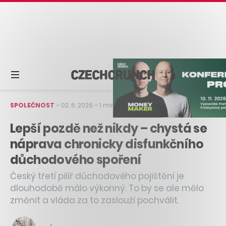
SPOLEČNOST
–
02. 6. 2026
–
1 min čtení
Lepší pozdě než nikdy – chystá se
náprava chronicky disfunkčního
důchodového spoření
Český třetí pilíř důchodového pojištění je
dlouhodobě málo výkonný. To by se ale mělo
změnit a vláda za to zaslouží pochválit.