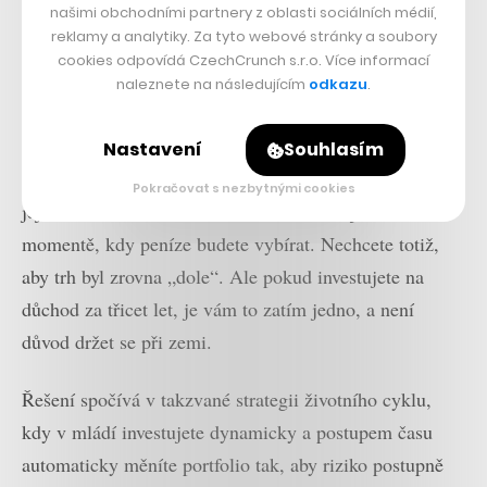
našimi obchodními partnery z oblasti sociálních médií,
reklamy a analytiky. Za tyto webové stránky a soubory
cookies odpovídá CzechCrunch s.r.o. Více informací
naleznete na následujícím
odkazu
.
Nastavení
Souhlasím
Ve skutečnosti rizikovost investic znamená spíše to, že
Pokračovat s nezbytnými cookies
jejich hodnota více kolísá. To vás bude zajímat v
momentě, kdy peníze budete vybírat. Nechcete totiž,
aby trh byl zrovna „dole“. Ale pokud investujete na
důchod za třicet let, je vám to zatím jedno, a není
důvod držet se při zemi.
Řešení spočívá v takzvané strategii životního cyklu,
kdy v mládí investujete dynamicky a postupem času
automaticky měníte portfolio tak, aby riziko postupně