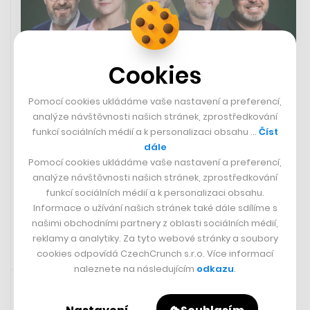
Cookies
Pomocí cookies ukládáme vaše nastavení a preferencí,
Kde najít inspiraci pro investice i
analýze návštěvnosti našich stránek, zprostředkování
byznys? Na Money Makeru s Žabžou
funkcí sociálních médií a k personalizaci obsahu …
Číst
a Semotanem nebo Čuprem a
dále
Čechem
Pomocí cookies ukládáme vaše nastavení a preferencí,
analýze návštěvnosti našich stránek, zprostředkování
funkcí sociálních médií a k personalizaci obsahu.
LUBOŠ KREČ
Informace o užívání našich stránek také dále sdílíme s
našimi obchodními partnery z oblasti sociálních médií,
reklamy a analytiky. Za tyto webové stránky a soubory
cookies odpovídá CzechCrunch s.r.o. Více informací
naleznete na následujícím
odkazu
.
23. 9. 2025 11:21