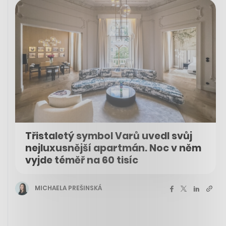
Třistaletý symbol Varů uvedl svůj
nejluxusnější apartmán. Noc v něm
vyjde téměř na 60 tisíc
MICHAELA PREŠINSKÁ