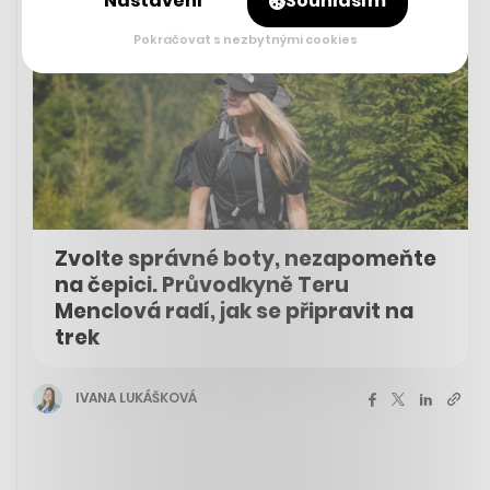
Nastavení
Souhlasím
Pokračovat s nezbytnými cookies
Zvolte správné boty, nezapomeňte
na čepici. Průvodkyně Teru
Menclová radí, jak se připravit na
trek
IVANA LUKÁŠKOVÁ