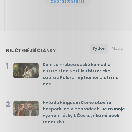
zobrazit starší
Týden
Měsíc
NEJČTENĚJŠÍ ČLÁNKY
1
Kam se hrabou české komedie.
Pusťte si na Netflixu historickou
satiru z Polska, její humor platí i na
nás
2
Hvězda Kingdom Come otevírá
hospodu na Vinohradech. Je to moje
vyznání lásky k Česku, říká miláček
fanoušků