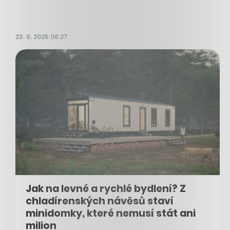
23. 9. 2025 06:27
Jak na levné a rychlé bydlení? Z
chladírenských návěsů staví
minidomky, které nemusí stát ani
milion