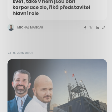
svět, také v něm jsou obří
korporace zlo, říká představitel
hlavní role
MICHAL MANČAŘ
24. 9. 2025 08:01