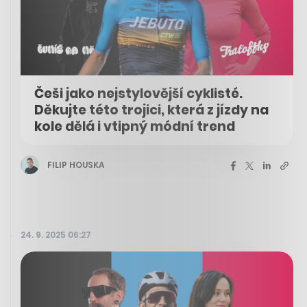
Češi jako nejstylovější cyklisté.
Děkujte této trojici, která z jízdy na
kole dělá i vtipný módní trend
FILIP HOUSKA
24. 9. 2025 06:27