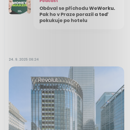
Podcast
Obával se příchodu WeWorku.
Pak ho v Praze porazil a teď
pokukuje po hotelu
24. 9. 2025 06:24