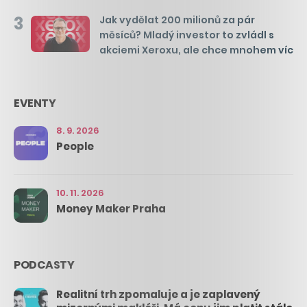
3
Jak vydělat 200 milionů za pár
měsíců? Mladý investor to zvládl s
akciemi Xeroxu, ale chce mnohem víc
EVENTY
8. 9. 2026
People
10. 11. 2026
Money Maker Praha
PODCASTY
Realitní trh zpomaluje a je zaplavený