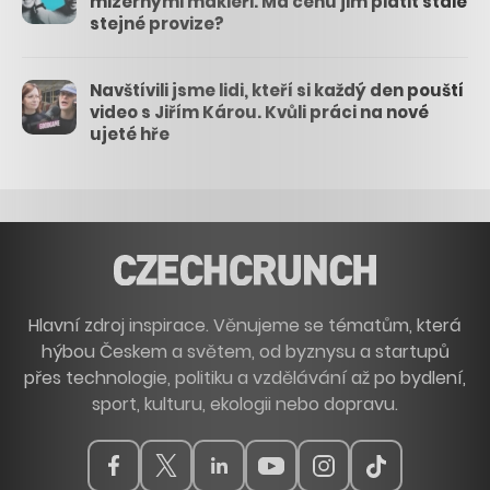
mizernými makléři. Má cenu jim platit stále
stejné provize?
Navštívili jsme lidi, kteří si každý den pouští
video s Jiřím Károu. Kvůli práci na nové
ujeté hře
Hlavní zdroj inspirace. Věnujeme se tématům, která
hýbou Českem a světem, od byznysu a startupů
přes technologie, politiku a vzdělávání až po bydlení,
sport, kulturu, ekologii nebo dopravu.