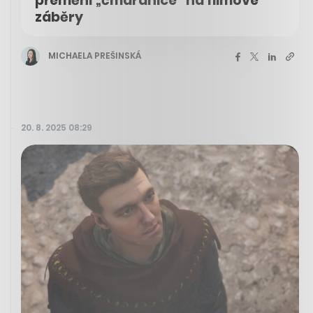
přemění „čmáranice“ na filmové
záběry
MICHAELA PREŠINSKÁ
20. 8. 2025 08:29