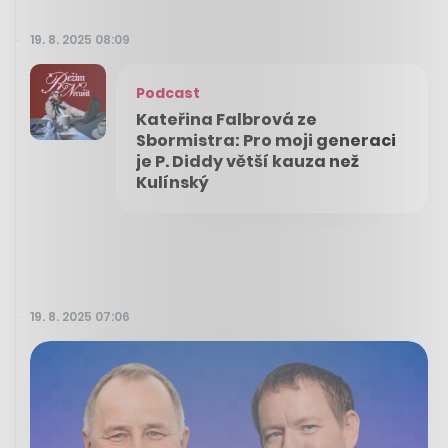
19. 8. 2025 08:09
Podcast
Kateřina Falbrová ze
Sbormistra: Pro moji generaci
je P. Diddy větší kauza než
Kulínský
19. 8. 2025 07:06