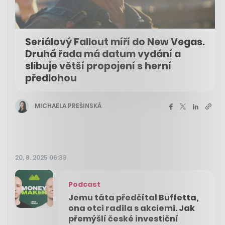
Seriálový Fallout míří do New Vegas.
Druhá řada má datum vydání a
slibuje větší propojení s herní
předlohou
MICHAELA PREŠINSKÁ
20. 8. 2025 06:38
Podcast
Jemu táta předčítal Buffetta,
ona otci radila s akciemi. Jak
přemýšlí české investiční