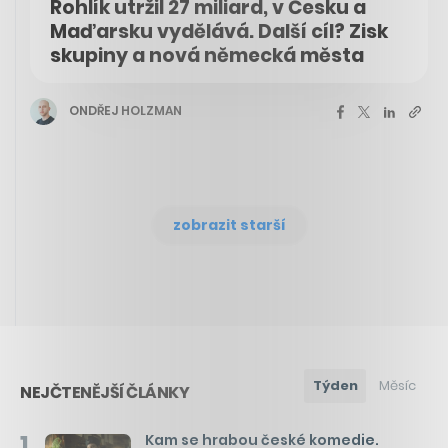
Rohlík utržil 27 miliard, v Česku a
Maďarsku vydělává. Další cíl? Zisk
skupiny a nová německá města
ONDŘEJ HOLZMAN
zobrazit starší
Týden
Měsíc
NEJČTENĚJŠÍ ČLÁNKY
1
Kam se hrabou české komedie.