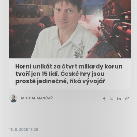
Herní unikát za čtvrt miliardy korun
tvoří jen 15 lidí. České hry jsou
prostě jedinečné, říká vývojář
MICHAL MANČAŘ
18. 8. 2025 16:26