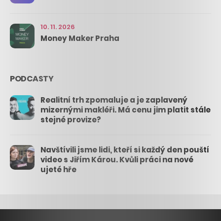
10. 11. 2026
Money Maker Praha
PODCASTY
Realitní trh zpomaluje a je zaplavený
mizernými makléři. Má cenu jim platit stále
stejné provize?
Navštívili jsme lidi, kteří si každý den pouští
video s Jiřím Károu. Kvůli práci na nové
ujeté hře