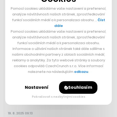
Pomocí cookies ukládáme vaše nastavení a preferencí,
analýze návštěvnosti našich stránek, zprostředkování
funkcí sociálních médií a k personalizaci obsahu …
Číst
dále
Pomocí cookies ukládáme vaše nastavení a preferencí,
analýze návštěvnosti našich stránek, zprostředkování
funkcí sociálních médií a k personalizaci obsahu.
Informace o užívání našich stránek také dále sdílíme s
našimi obchodními partnery z oblasti sociálních médií,
Čekat půl roku je luxus, který si e-
reklamy a analytiky. Za tyto webové stránky a soubory
shopy nemohou dovolit. Jak zkrátit
cookies odpovídá CzechCrunch s.r.o. Více informací
vstup na nový trh z měsíců na dny
naleznete na následujícím
odkazu
.
Nastavení
Souhlasím
RADEK KLOUDA
Pokračovat s nezbytnými cookies
19. 8. 2025 09:13