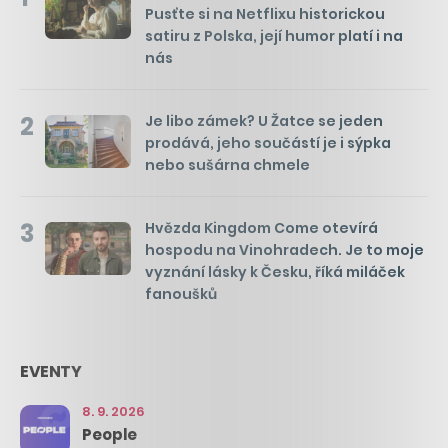
Pusťte si na Netflixu historickou
satiru z Polska, její humor platí i na
nás
2
Je libo zámek? U Žatce se jeden
prodává, jeho součástí je i sýpka
nebo sušárna chmele
3
Hvězda Kingdom Come otevírá
hospodu na Vinohradech. Je to moje
vyznání lásky k Česku, říká miláček
fanoušků
EVENTY
8. 9. 2026
People