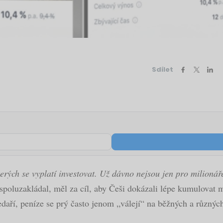
Sdílet
terých se vyplatí investovat. Už dávno nejsou jen pro milioná
spoluzakládal, měl za cíl, aby Češi dokázali lépe kumulovat 
edaří, peníze se prý často jenom „válejí“ na běžných a různýc