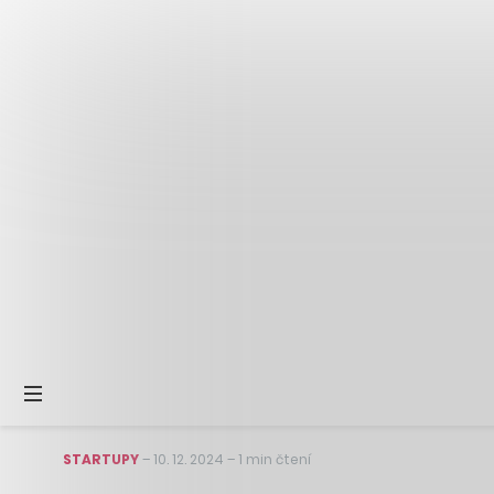
STARTUPY
–
10. 12. 2024
–
1 min čtení