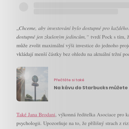
„
Chceme, aby investování bylo dostupné pro každého. A
dostupné jen zkušeným jedincům,“
tvrdí Pock s tím, 
může zvolit maximální výši investice do jednoho proj
vkládají menší částky bez ohledu na aktuální tržní p
Přečtěte si také
Na kávu do Starbucks můžete 
Také Jana Brodani
, výkonná ředitelka Asociace pro ka
psychologii. Upozorňuje na to, že přílišný strach z 