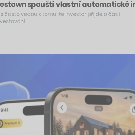
nvestown spouští vlastní automatické 
s často vedou k tomu, že investor přijde o čas i
vestování.