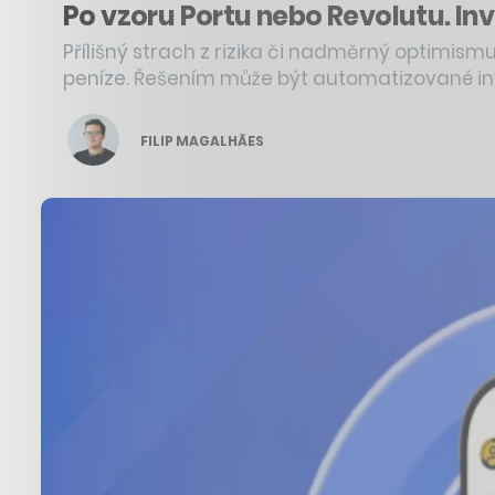
Po vzoru Portu nebo Revolutu. I
Přílišný strach z rizika či nadměrný optimismu
peníze. Řešením může být automatizované in
FILIP MAGALHÃES