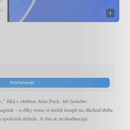
Preferovat
ře,“
říká s oblibou Alan Pock, šéf českého
majetek – a díky tomu si mohli koupit na důchod třeba
h spořicích účtech. A tím se nezhodnocují.