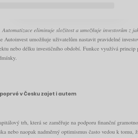
utomatizace eliminuje složitost a umožňuje investorům z jaké
že Autoinvest umožňuje uživatelům nastavit pravidelné investov
ektu nebo délku investičního období. Funkce využívá princip 
odmínky.
poprvé v Česku zajet i autem
pitálový trh, která se zaměřuje na podporu finanční gramotnost
rizika nebo naopak nadměrný optimismus často vedou k tomu, že