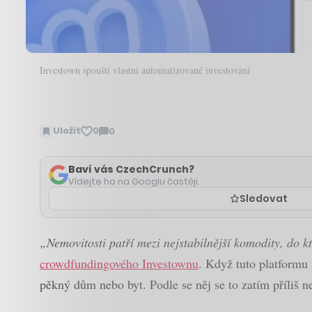
Investown spouští vlastní automatizované investování
Uložit
0
0
Zobrazit
komentáře
Baví vás CzechCrunch?
Vídejte ho na Googlu častěji.
Sledovat
„Nemovitosti patří mezi nejstabilnější komodity, do k
crowdfundingového Investownu
. Když tuto platformu 
pěkný dům nebo byt. Podle se něj se to zatím příliš n