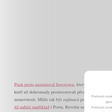
Pock proto nastartoval Investown
, který nabízí skupi
kteří už dohromady proinvestovali přes pět miliard k
Pomocí cook
nemovitostí. Může tak být zajímavá pro lidi, kteří nem
zpro
již nabízí například
i Portu, Revolut nebo XTB.
Pomocí cook