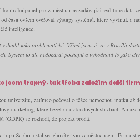
ad kontrolní panel pro zaměstnance zadávající real-time data z
od času ovšem ověřoval výstupy systémů, které vyvinul, a nara
ělé inteligence.
 vyhodil jako problematické. Všiml jsem si, že v Brazílii dosta
nách. Systém to ale nedokázal pochopit a vyhodnotil to jako c
že jsem trapný, tak třeba založím další fir
ou univerzitu, zatímco pečoval o těžce nemocnou matku až do 
ilový marketing, které běželo na cloudových službách Amazonu
ů (GDPR) se rozhodl, že projekt prodá.
artupu Sapho a stal se jeho čtvrtým zaměstnancem. Firma stavě