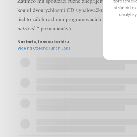
Zatímco mu spolužáci různě znepříjemňovali život, naš
zprostředko
stránek tak
koupil dvourychlostní CD vypalovačku.
„Tehdy to byl
analytik
těchto záloh rozhraní programovacích jazyků Basic a P
netrávil,“
poznamenává.
Nastartujte svou kariéru
Více na CzechCrunch Jobs