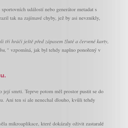
e sportovních událostí nebo generátor metadat s
zil tak na zajímavé chyby, jež by asi nevznikly,
li tři hráči ještě před zápasem žluté a červené karty,
hybu,“
vzpomíná, jak byl tehdy naplno ponořený v
mu.
její smrti. Teprve potom měl prostor pustit se do
. Ani ten si ale nenechal dlouho, kvůli tehdy
la mikroaplikace, které dokázaly oživit zastaralé