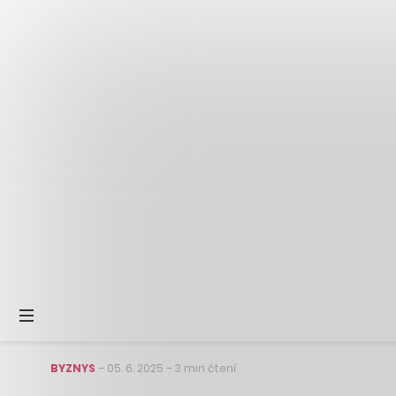
BYZNYS
–
05. 6. 2025
–
3 min čtení