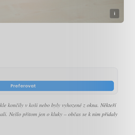
Preferovat
le končily v koši nebo byly vyhozené z okna. Někteří
li. Nešlo přitom jen o kluky – občas se k nim přidaly