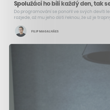
Spolužáci ho bili každý den, tak 
Do programování se ponořil ve svých devíti let
rozjede, až mu jeho děti řeknou, že už je trapn
FILIP MAGALHÃES