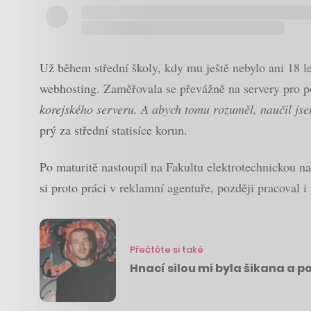
Už během střední školy, kdy mu ještě nebylo ani 18 let
webhosting. Zaměřovala se převážně na servery pro 
korejského serveru. A abych tomu rozuměl, naučil jse
prý za střední statisíce korun.
Po maturitě nastoupil na Fakultu elektrotechnickou n
si proto práci v reklamní agentuře, později pracoval 
Přečtěte si také
Hnací silou mi byla šikana a 