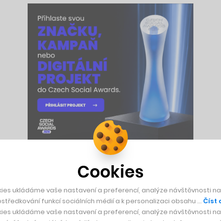
Cookies
dy, zbytek dětí byl lhostejný. A problém neřešili ani učitelé.
 to, abych se dokázal účinně bránit. Pak mě konečně přestali 
ies ukládáme vaše nastavení a preferencí, analýze návštěvnosti naš
středkování funkcí sociálních médií a k personalizaci obsahu …
Číst 
ies ukládáme vaše nastavení a preferencí, analýze návštěvnosti naš