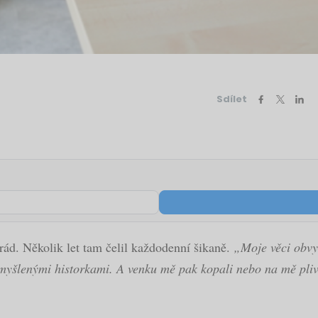
Sdílet
ád. Několik let tam čelil každodenní šikaně.
„Moje věci obvyk
myšlenými historkami. A venku mě pak kopali nebo na mě pliva