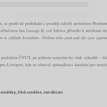
, se pustil do podnikání a později založil společnost Hostium,
počítačovou hru
Lineage II
, což Jalovce přivedlo k nečekané d
m se základy korejštiny. Většinu toho jsem pak ale zase zapo
a pražském ČVUT, po jednom semestru ho však vyhodili – údaj
i pro Livesport, kde se věnoval optimalizaci databází pro maxi
posměšky, říká umělec Jan Bican