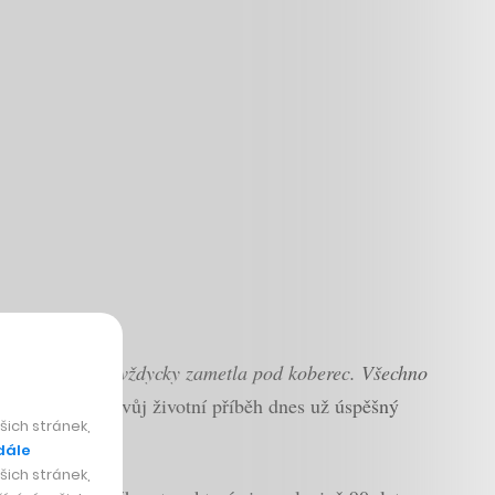
„Naše třídní to vždycky zametla pod koberec. Všechno
obtěžovat,“
líčí svůj životní příběh dnes už úspěšný
ich stránek,
dále
ich stránek,