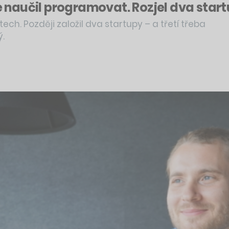
se naučil programovat. Rozjel dva star
ech. Později založil dva startupy – a třetí třeba
ý.