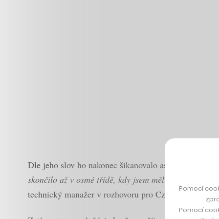
Dle jeho slov ho nakonec šikanovalo asi 70 procent tří
skončilo až v osmé třídě, kdy jsem měl už dost sil na
Pomocí cook
technický manažer v rozhovoru pro CzechCrunch.
zpro
Pomocí cook