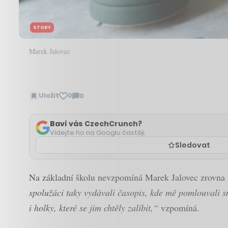
STORY
Marek Jalovec
Uložit
0
0
Zobrazit
komentáře
Baví vás CzechCrunch?
Vídejte ho na Googlu častěji.
Sledovat
Na základní školu nevzpomíná Marek Jalovec zrovna r
spolužáci taky vydávali časopis, kde mě pomlouvali s
i holky, které se jim chtěly zalíbit,“
vzpomíná.