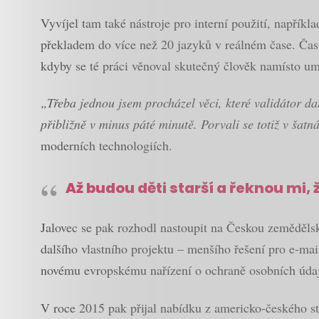
Vyvíjel tam také nástroje pro interní použití, napříkl
překladem do více než 20 jazyků v reálném čase. Čas 
kdyby se té práci věnoval skutečný člověk namísto um
„Třeba jednou jsem procházel věci, které validátor dat
přibližně v minus páté minutě. Porvali se totiž v šat
moderních technologiích.
Až budou děti starší a řeknou mi, 
Jalovec se pak rozhodl nastoupit na Českou zemědělsk
dalšího vlastního projektu – menšího řešení pro e-ma
novému evropskému nařízení o ochraně osobních údaj
V roce 2015 pak přijal nabídku z americko-českého st