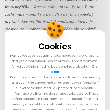
fotka nepřišla.
„Rusové nám napsali, že tam Putin
zachraňuje maminky a děti. Pro ně jsme společný
nepřítel. Evropa jim škodí. A současná situace je
sjednocuje,“
komentuje. Podle Dědka jde ve výzvě
především o to, aby ukázal politikům, že můžou konat.
Protože lidé se s takovým názorem ztotožňují. Chce
Cookies
zároveň podpořit Ukrajince. A vyslat signál i do Ruska.
Pomocí cookies ukládáme vaše nastavení a preferencí,
analýze návštěvnosti našich stránek, zprostředkování
Letecký most má ukázat, že jsme
funkcí sociálních médií a k personalizaci obsahu …
Číst
dále
schopni a ochotni pomoct běžným
Pomocí cookies ukládáme vaše nastavení a preferencí,
civilistům na humanitární úrovni.
analýze návštěvnosti našich stránek, zprostředkování
funkcí sociálních médií a k personalizaci obsahu.
Následujícími kroky je tedy především burcování, jak
Informace o užívání našich stránek také dále sdílíme s
našimi obchodními partnery z oblasti sociálních médií,
říká.
„Potřebujeme nasbírat miliony lidí, kteří to budou
reklamy a analytiky. Za tyto webové stránky a soubory
šířit dál. A jestli to bude nutné, budeme ty lidi
cookies odpovídá CzechCrunch s.r.o. Více informací