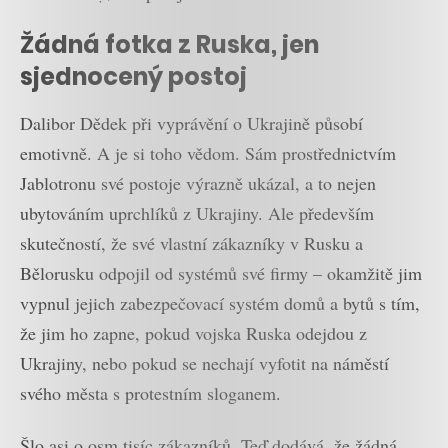
Žádná fotka z Ruska, jen
sjednocený postoj
Dalibor Dědek při vyprávění o Ukrajině působí
emotivně. A je si toho vědom. Sám prostřednictvím
Jablotronu své postoje výrazně ukázal, a to nejen
ubytováním uprchlíků z Ukrajiny. Ale především
skutečností, že své vlastní zákazníky v Rusku a
Bělorusku odpojil od systémů své firmy – okamžitě jim
vypnul jejich zabezpečovací systém domů a bytů s tím,
že jim ho zapne, pokud vojska Ruska odejdou z
Ukrajiny, nebo pokud se nechají vyfotit na náměstí
svého města s protestním sloganem.
Šlo asi o osm tisíc zákazníků. Teď dodává, že žádná