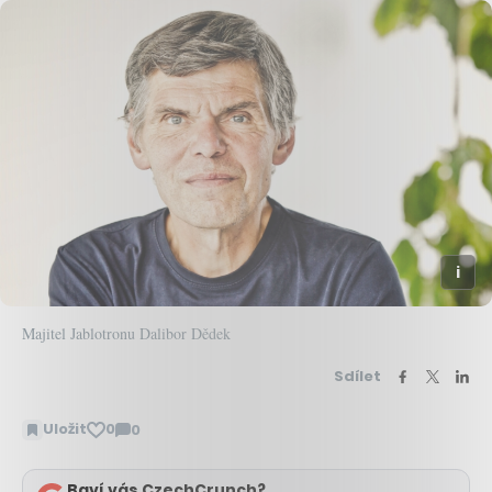
Majitel Jablotronu Dalibor Dědek
Sdílet
Uložit
0
0
Zobrazit
komentáře
Baví vás CzechCrunch?