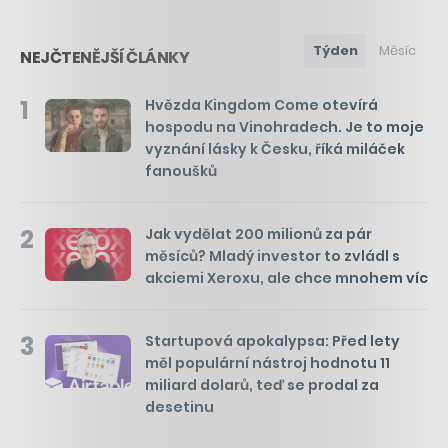
Týden
Měsíc
NEJČTENĚJŠÍ ČLÁNKY
1
Hvězda Kingdom Come otevírá
hospodu na Vinohradech. Je to moje
vyznání lásky k Česku, říká miláček
fanoušků
2
Jak vydělat 200 milionů za pár
měsíců? Mladý investor to zvládl s
akciemi Xeroxu, ale chce mnohem víc
3
Startupová apokalypsa: Před lety
měl populární nástroj hodnotu 11
miliard dolarů, teď se prodal za
desetinu