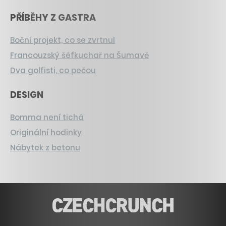
PŘÍBĚHY Z GASTRA
Boční projekt, co se zvrtnul
Francouzský šéfkuchař na Šumavě
Dva golfisti, co pečou
DESIGN
Bomma není tichá
Originální hodinky
Nábytek z betonu