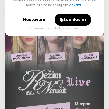
naleznete na následujícím
odkazu
.
povolávat, aby o ně politici před svými sídly
zakopávali,“
doplňuje.
Nastavení
Souhlasím
Pokračovat s nezbytnými cookies