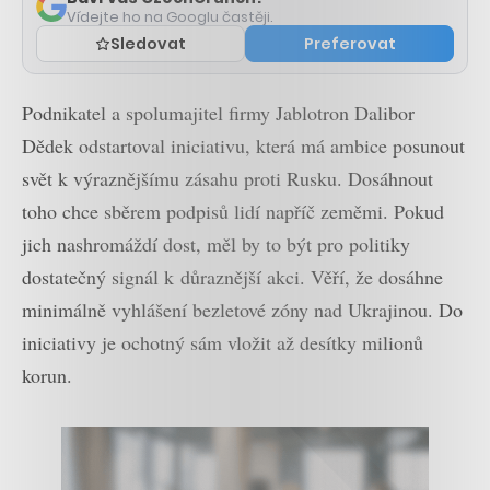
Vídejte ho na Googlu častěji.
Sledovat
Preferovat
Podnikatel a spolumajitel firmy Jablotron Dalibor
Dědek odstartoval iniciativu, která má ambice posunout
svět k výraznějšímu zásahu proti Rusku. Dosáhnout
toho chce sběrem podpisů lidí napříč zeměmi. Pokud
jich nashromáždí dost, měl by to být pro politiky
dostatečný signál k důraznější akci. Věří, že dosáhne
minimálně vyhlášení bezletové zóny nad Ukrajinou. Do
iniciativy je ochotný sám vložit až desítky milionů
korun.