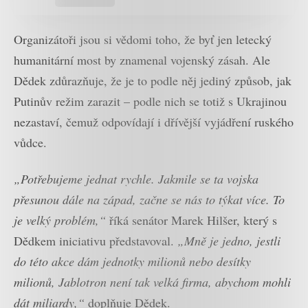
Organizátoři jsou si vědomi toho, že byť jen letecký
humanitární most by znamenal vojenský zásah. Ale
Dědek zdůrazňuje, že je to podle něj jediný způsob, jak
Putinův režim zarazit – podle nich se totiž s Ukrajinou
nezastaví, čemuž odpovídají i dřívější vyjádření ruského
vůdce.
„Potřebujeme jednat rychle. Jakmile se ta vojska
přesunou dále na západ, začne se nás to týkat více. To
je velký problém,“
říká senátor Marek Hilšer, který s
Dědkem iniciativu představoval.
„Mně je jedno, jestli
do této akce dám jednotky milionů nebo desítky
milionů, Jablotron není tak velká firma, abychom mohli
dát miliardy,“
doplňuje Dědek.