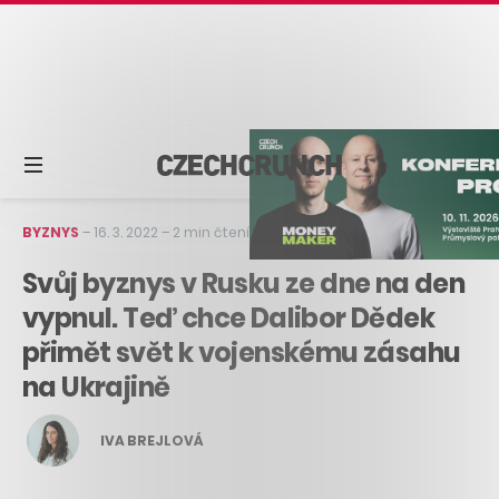
BYZNYS
–
16. 3. 2022
–
2 min čtení
Svůj byznys v Rusku ze dne na den
vypnul. Teď chce Dalibor Dědek
přimět svět k vojenskému zásahu
na Ukrajině
IVA BREJLOVÁ