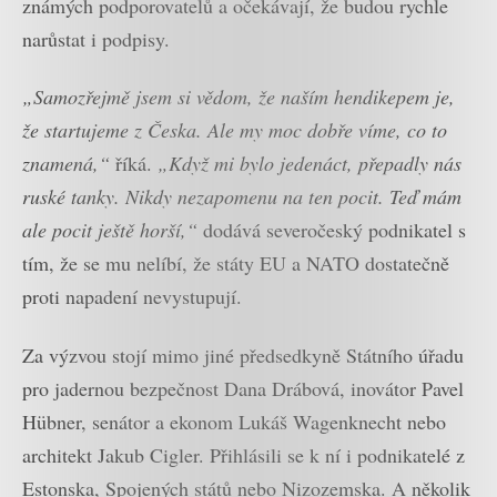
známých podporovatelů a očekávají, že budou rychle
narůstat i podpisy.
„Samozřejmě jsem si vědom, že naším hendikepem je,
že startujeme z Česka. Ale my moc dobře víme, co to
znamená,“
říká.
„Když mi bylo jedenáct, přepadly nás
ruské tanky. Nikdy nezapomenu na ten pocit. Teď mám
ale pocit ještě horší,“
dodává severočeský podnikatel s
tím, že se mu nelíbí, že státy EU a NATO dostatečně
proti napadení nevystupují.
Za výzvou stojí mimo jiné předsedkyně Státního úřadu
pro jadernou bezpečnost Dana Drábová, inovátor Pavel
Hübner, senátor a ekonom Lukáš Wagenknecht nebo
architekt Jakub Cigler. Přihlásili se k ní i podnikatelé z
Estonska, Spojených států nebo Nizozemska. A několik