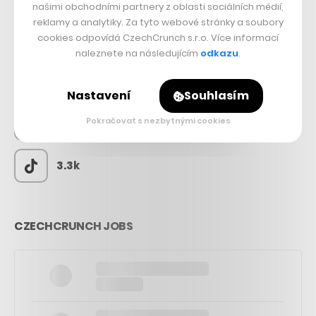
našimi obchodními partnery z oblasti sociálních médií,
reklamy a analytiky. Za tyto webové stránky a soubory
cookies odpovídá CzechCrunch s.r.o. Více informací
65k
naleznete na následujícím
odkazu
.
56.4k
Nastavení
Souhlasím
Pokračovat s nezbytnými cookies
26.3k
3.3k
CZECHCRUNCH JOBS