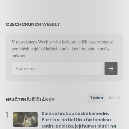
CZECHCRUNCH WEEKLY
V newsletteru Weekly vám každou neděli naservírujeme
porci těch nejdůležitějších zpráv, které by vám neměly
uniknout.
Týden
Měsíc
NEJČTENĚJŠÍ ČLÁNKY
1
Kam se hrabou české komedie.
Pusťte si na Netflixu historickou
satiru z Polska, její humor platí i na