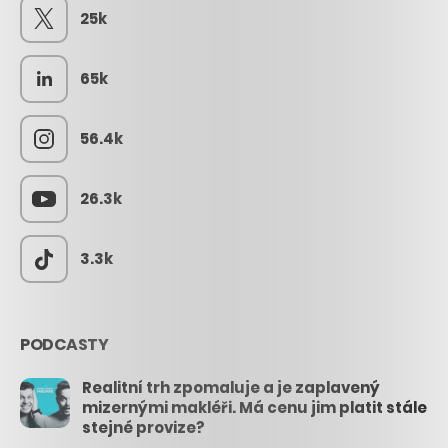
25k
65k
56.4k
26.3k
3.3k
PODCASTY
Realitní trh zpomaluje a je zaplavený
mizernými makléři. Má cenu jim platit stále
stejné provize?