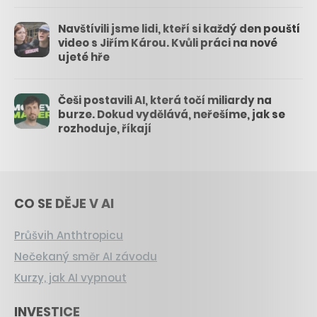
Navštívili jsme lidi, kteří si každý den pouští
video s Jiřím Károu. Kvůli práci na nové
ujeté hře
Češi postavili AI, která točí miliardy na
burze. Dokud vydělává, neřešíme, jak se
rozhoduje, říkají
CO SE DĚJE V AI
Průšvih Anthtropicu
Nečekaný směr AI závodu
Kurzy, jak AI vypnout
INVESTICE