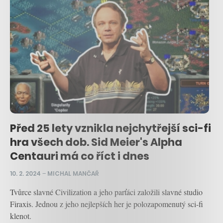
Před 25 lety vznikla nejchytřejší sci-fi
hra všech dob. Sid Meier's Alpha
Centauri má co říct i dnes
10. 2. 2024
–
MICHAL MANČAŘ
Tvůrce slavné Civilization a jeho parťáci založili slavné studio
Firaxis. Jednou z jeho nejlepších her je polozapomenutý sci-fi
klenot.