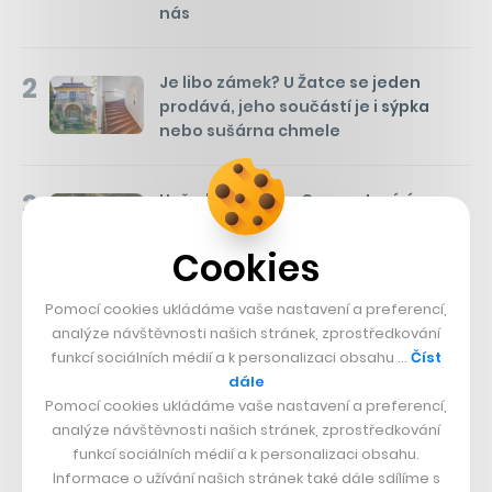
nás
2
Je libo zámek? U Žatce se jeden
prodává, jeho součástí je i sýpka
nebo sušárna chmele
3
Hvězda Kingdom Come otevírá
hospodu na Vinohradech. Je to moje
vyznání lásky k Česku, říká miláček
Cookies
fanoušků
Pomocí cookies ukládáme vaše nastavení a preferencí,
analýze návštěvnosti našich stránek, zprostředkování
SLEDUJTE NÁS
funkcí sociálních médií a k personalizaci obsahu …
Číst
dále
Pomocí cookies ukládáme vaše nastavení a preferencí,
73k
analýze návštěvnosti našich stránek, zprostředkování
funkcí sociálních médií a k personalizaci obsahu.
Informace o užívání našich stránek také dále sdílíme s
25k