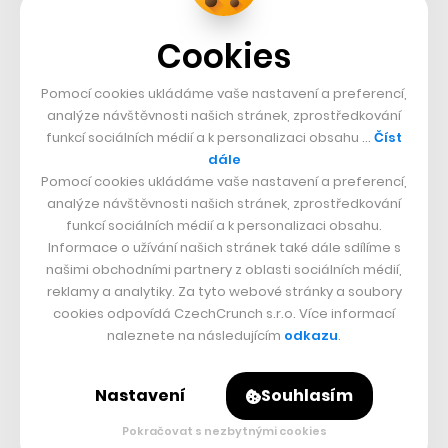
73k
Cookies
25k
Pomocí cookies ukládáme vaše nastavení a preferencí,
analýze návštěvnosti našich stránek, zprostředkování
funkcí sociálních médií a k personalizaci obsahu …
Číst
65k
dále
Pomocí cookies ukládáme vaše nastavení a preferencí,
analýze návštěvnosti našich stránek, zprostředkování
56.4k
funkcí sociálních médií a k personalizaci obsahu.
Informace o užívání našich stránek také dále sdílíme s
našimi obchodními partnery z oblasti sociálních médií,
26.3k
reklamy a analytiky. Za tyto webové stránky a soubory
cookies odpovídá CzechCrunch s.r.o. Více informací
3.3k
naleznete na následujícím
odkazu
.
Nastavení
Souhlasím
PODCASTY
Pokračovat s nezbytnými cookies