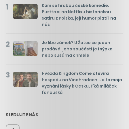
1
Kam se hrabou české komedie.
Pusťte si na Netflixu historickou
satiru z Polska, její humor platí i na
nás
2
Je libo zámek? U Žatce se jeden
prodává, jeho součástí je i sýpka
nebo sušárna chmele
3
Hvězda Kingdom Come otevírá
hospodu na Vinohradech. Je to moje
vyznání lásky k Česku, říká miláček
fanoušků
SLEDUJTE NÁS