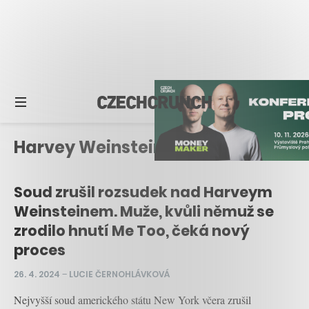
Harvey Weinstein
Soud zrušil rozsudek nad Harveym
Weinsteinem. Muže, kvůli němuž se
zrodilo hnutí Me Too, čeká nový
proces
26. 4. 2024
–
LUCIE ČERNOHLÁVKOVÁ
Nejvyšší soud amerického státu New York včera zrušil