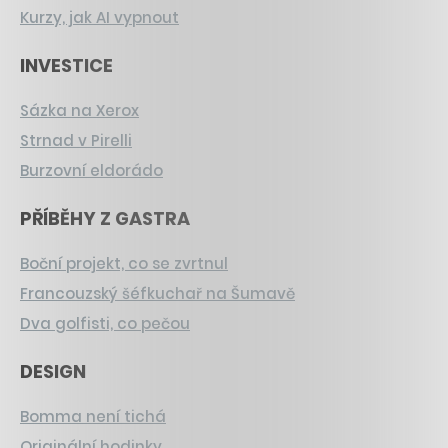
Kurzy, jak AI vypnout
INVESTICE
Sázka na Xerox
Strnad v Pirelli
Burzovní eldorádo
PŘÍBĚHY Z GASTRA
Boční projekt, co se zvrtnul
Francouzský šéfkuchař na Šumavě
Dva golfisti, co pečou
DESIGN
Bomma není tichá
Originální hodinky