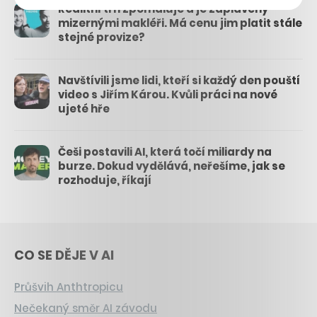
Realitní trh zpomaluje a je zaplavený
mizernými makléři. Má cenu jim platit stále
stejné provize?
Navštívili jsme lidi, kteří si každý den pouští
video s Jiřím Károu. Kvůli práci na nové
ujeté hře
Češi postavili AI, která točí miliardy na
burze. Dokud vydělává, neřešíme, jak se
rozhoduje, říkají
CO SE DĚJE V AI
Průšvih Anthtropicu
Nečekaný směr AI závodu