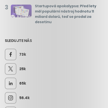
3
Startupová apokalypsa: Před lety
měl populární nástroj hodnotu 11
miliard dolarů, teď se prodal za
desetinu
SLEDUJTE NÁS
73k
25k
65k
56.4k