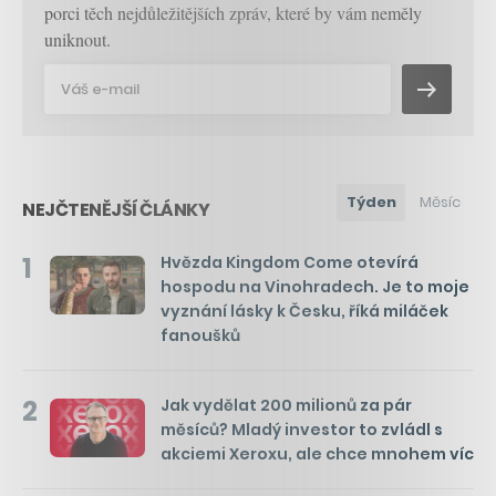
porci těch nejdůležitějších zpráv, které by vám neměly
uniknout.
Týden
Měsíc
NEJČTENĚJŠÍ ČLÁNKY
1
Hvězda Kingdom Come otevírá
hospodu na Vinohradech. Je to moje
vyznání lásky k Česku, říká miláček
fanoušků
2
Jak vydělat 200 milionů za pár
měsíců? Mladý investor to zvládl s
akciemi Xeroxu, ale chce mnohem víc