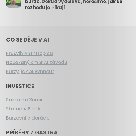
burze. Dokud vydělává, neřešíme, jak se
rozhoduje, říkají
CO SE DĚJE V AI
Průšvih Anthtropicu
Nečekaný směr AI závodu
Kurzy, jak AI vypnout
INVESTICE
Sázka na Xerox
Strnad v Pirelli
Burzovní eldorádo
PŘÍBĚHY Z GASTRA