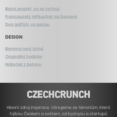
Boční projekt, co se zvrtnul
Francouzský šéfkuchař na Šumavě
Dva golfisti, co pečou
DESIGN
Bomma není tichá
Originální hodinky
Nábytek z betonu
Hlavní zdroj inspirace. Věnujeme se tématům, která
hýbou Českem a světem, od byznysu a startupů