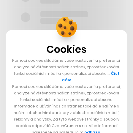
Cookies
SLEDUJTE NÁS
Pomocí cookies ukládáme vaše nastavení a preferencí,
analýze návštěvnosti našich stránek, zprostředkování
funkcí sociálních médií a k personalizaci obsahu …
Číst
73k
dále
Pomocí cookies ukládáme vaše nastavení a preferencí,
25k
analýze návštěvnosti našich stránek, zprostředkování
funkcí sociálních médií a k personalizaci obsahu.
Informace o užívání našich stránek také dále sdílíme s
65k
našimi obchodními partnery z oblasti sociálních médií,
reklamy a analytiky. Za tyto webové stránky a soubory
cookies odpovídá CzechCrunch s.r.o. Více informací
56.4k
naleznete na následujícím
odkazu
.