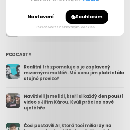
26.3k
Nastavení
Souhlasím
Pokračovat s nezbytnými cookies
3.3k
PODCASTY
Realitní trh zpomaluje a je zaplavený
mizernými makléři. Má cenu jim platit stále
stejné provize?
Navštívili jsme lidi, kteří si každý den pouští
video s Jiřím Károu. Kvůli práci na nové
ujeté hře
Češi postavili AI, která točí miliardy na