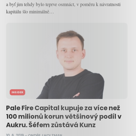
a byť jim tehdy bylo teprve osmnáct, v poměru k návratnosti
kapitálu šlo minimálně…
INSIDER
Pale Fire Capital kupuje za více než
100 milionů korun většinový podíl v
Aukru. Šéfem zůstává Kunz
10. 6. 2019
–
ONDŘEJ HOLZMAN