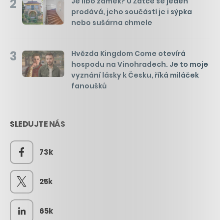
2
Je libo zámek? U Žatce se jeden
prodává, jeho součástí je i sýpka
nebo sušárna chmele
3
Hvězda Kingdom Come otevírá
hospodu na Vinohradech. Je to moje
vyznání lásky k Česku, říká miláček
fanoušků
SLEDUJTE NÁS
73k
25k
65k