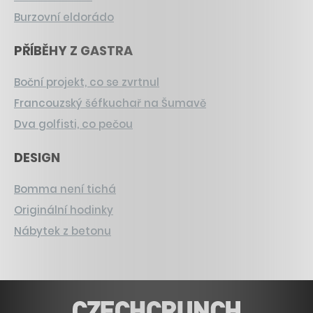
Burzovní eldorádo
PŘÍBĚHY Z GASTRA
Boční projekt, co se zvrtnul
Francouzský šéfkuchař na Šumavě
Dva golfisti, co pečou
DESIGN
Bomma není tichá
Originální hodinky
Nábytek z betonu