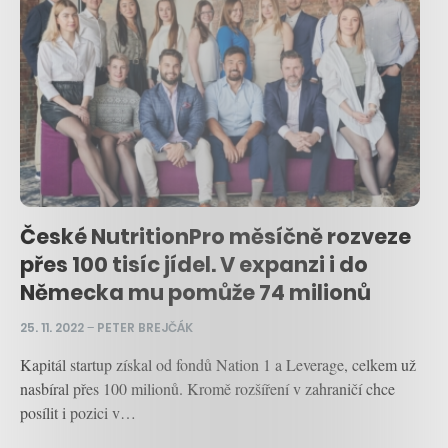
České NutritionPro měsíčně rozveze
přes 100 tisíc jídel. V expanzi i do
Německa mu pomůže 74 milionů
25. 11. 2022
–
PETER BREJČÁK
Kapitál startup získal od fondů Nation 1 a Leverage, celkem už
nasbíral přes 100 milionů. Kromě rozšíření v zahraničí chce
posílit i pozici v…