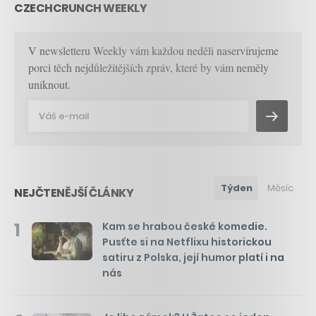
CZECHCRUNCH WEEKLY
V newsletteru Weekly vám každou neděli naservírujeme
porci těch nejdůležitějších zpráv, které by vám neměly
uniknout.
Týden
Měsíc
NEJČTENĚJŠÍ ČLÁNKY
1
Kam se hrabou české komedie.
Pusťte si na Netflixu historickou
satiru z Polska, její humor platí i na
nás