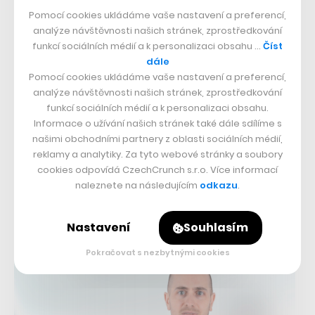
Pomocí cookies ukládáme vaše nastavení a preferencí,
analýze návštěvnosti našich stránek, zprostředkování
funkcí sociálních médií a k personalizaci obsahu …
Číst
dále
Pomocí cookies ukládáme vaše nastavení a preferencí,
analýze návštěvnosti našich stránek, zprostředkování
Liftago mění investory, podíl
funkcí sociálních médií a k personalizaci obsahu.
investiční skupiny Leverage putuje
Informace o užívání našich stránek také dále sdílíme s
do rukou INCOMMING Ventures
našimi obchodními partnery z oblasti sociálních médií,
reklamy a analytiky. Za tyto webové stránky a soubory
12. 4. 2018
–
JIŘÍ SVOBODA
cookies odpovídá CzechCrunch s.r.o. Více informací
naleznete na následujícím
odkazu
.
Jeden z nejvýraznějších českých startupů, přepravní služba
Liftago mění svoji vlastnickou strukturu. Jan Boruta, Matěj
Boruta a Lumír Kunz z Leverage Investment totiž prodávají…
Nastavení
Souhlasím
Pokračovat s nezbytnými cookies