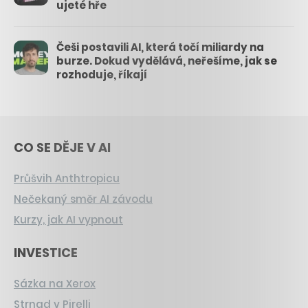
ujeté hře
Češi postavili AI, která točí miliardy na
burze. Dokud vydělává, neřešíme, jak se
rozhoduje, říkají
CO SE DĚJE V AI
Průšvih Anthtropicu
Nečekaný směr AI závodu
Kurzy, jak AI vypnout
INVESTICE
Sázka na Xerox
Strnad v Pirelli