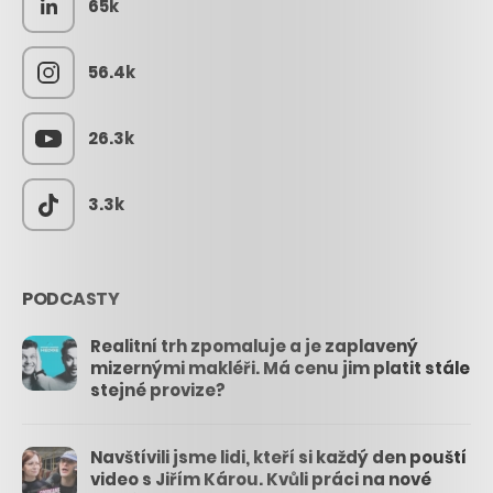
65k
56.4k
26.3k
3.3k
PODCASTY
Realitní trh zpomaluje a je zaplavený
mizernými makléři. Má cenu jim platit stále
stejné provize?
Navštívili jsme lidi, kteří si každý den pouští
video s Jiřím Károu. Kvůli práci na nové