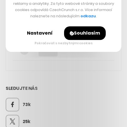
reklamy a analytiky. Za tyto webové stránky a soubory
cookies odpovídá CzechCrunch s.r.o. Více informací
naleznete na následujícím
odkazu
.
Nastavení
Souhlasím
Pokračovat s nezbytnými cookies
SLEDUJTE NÁS
73k
25k