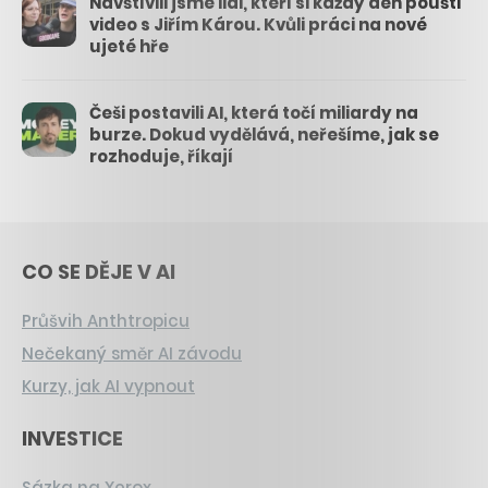
Navštívili jsme lidi, kteří si každý den pouští
video s Jiřím Károu. Kvůli práci na nové
ujeté hře
Češi postavili AI, která točí miliardy na
burze. Dokud vydělává, neřešíme, jak se
rozhoduje, říkají
CO SE DĚJE V AI
Průšvih Anthtropicu
Nečekaný směr AI závodu
Kurzy, jak AI vypnout
INVESTICE
Sázka na Xerox