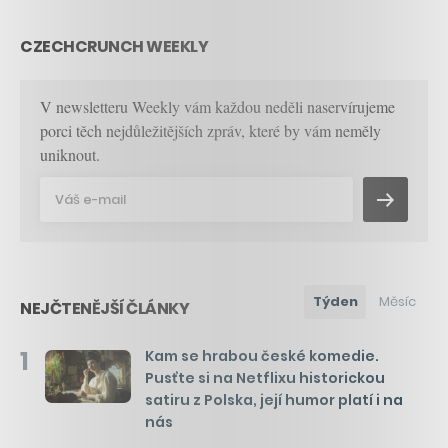
CZECHCRUNCH WEEKLY
V newsletteru Weekly vám každou neděli naservírujeme
porci těch nejdůležitějších zpráv, které by vám neměly
uniknout.
Týden
Měsíc
NEJČTENĚJŠÍ ČLÁNKY
1
Kam se hrabou české komedie.
Pusťte si na Netflixu historickou
satiru z Polska, její humor platí i na
nás