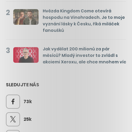
2
Hvězda Kingdom Come otevírá
hospodu na Vinohradech. Je to moje
vyznání lásky k Česku, říká miláček
fanoušků
3
Jak vydělat 200 milionů za pár
měsíců? Mladý investor to zvládl s
akciemi Xeroxu, ale chce mnohem víc
SLEDUJTE NÁS
73k
25k