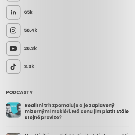
65k
56.4k
26.3k
3.3k
PODCASTY
Realitní trh zpomaluje a je zaplavený
mizernými makléři. Má cenu jim platit stále
stejné provize?