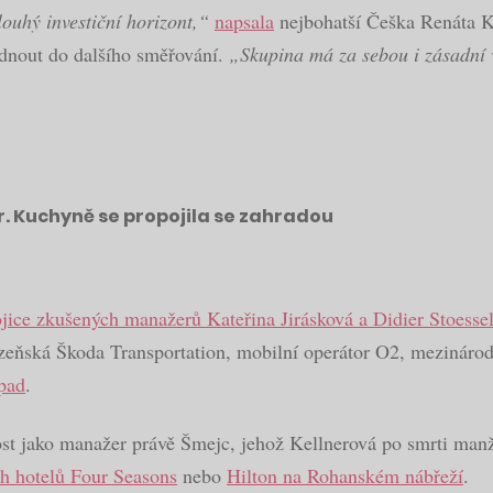
ouhý investiční horizont,“
napsala
nejbohatší Češka Renáta Ke
édnout do dalšího směřování.
„Skupina má za sebou i zásadní vn
r. Kuchyně se propojila se zahradou
ojice zkušených manažerů Kateřina Jirásková a Didier Stoesse
zeňská Škoda Transportation, mobilní operátor O2, mezináro
pad
.
arost jako manažer právě Šmejc, jehož Kellnerová po smrti man
ch hotelů Four Seasons
nebo
Hilton na Rohanském nábřeží
.