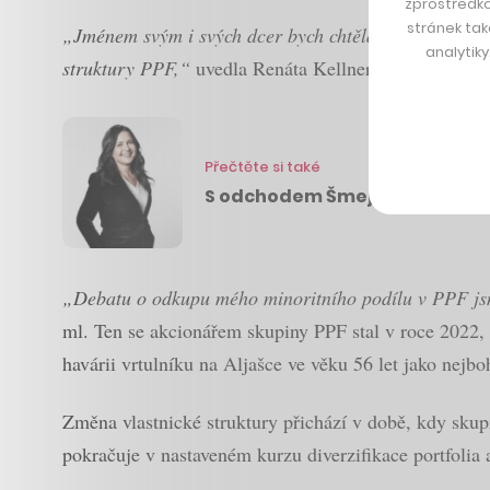
zprostředko
stránek tak
„Jménem svým i svých dcer bych chtěla Petrovi popřát
analytik
struktury PPF,“
uvedla Renáta Kellnerová. Zdůraznila
Přečtěte si také
S odchodem Šmejce končí i drav
„Debatu o odkupu mého minoritního podílu v PPF jsme
ml. Ten se akcionářem skupiny PPF stal v roce 2022, k
havárii vrtulníku na Aljašce ve věku 56 let jako nejbo
Změna vlastnické struktury přichází v době, kdy skup
pokračuje v nastaveném kurzu diverzifikace portfolia a