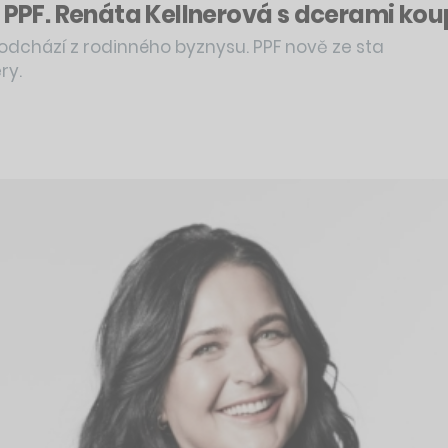
 PPF. Renáta Kellnerová s dcerami koup
a odchází z rodinného byznysu. PPF nově ze sta
ry.