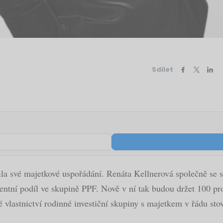
Sdílet
šila své majetkové uspořádání. Renáta Kellnerová společně se
centní podíl ve skupině PPF. Nově v ní tak budou držet 100 p
né vlastnictví rodinné investiční skupiny s majetkem v řádu st