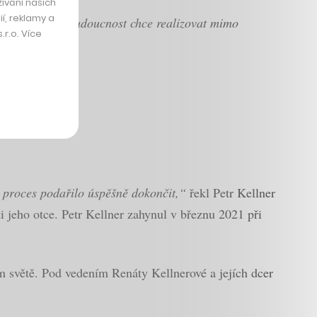
ívání našich
í, reklamy a
ší byznysovou budoucnost chce realizovat mimo
r.o. Více
tahy v rodině.
 proces podařilo úspěšně dokončit,“
řekl Petr Kellner
i jeho otce. Petr Kellner zahynul v březnu 2021 při
m světě. Pod vedením Renáty Kellnerové a jejích dcer