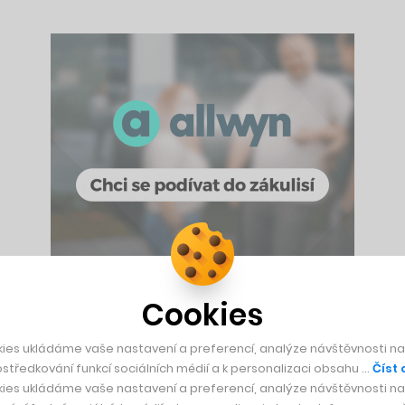
Cookies
opustit struktury PPF a pokračovat ve svém podnikání mimo r
ies ukládáme vaše nastavení a preferencí, analýze návštěvnosti naš
ny se dohodly, že hodnotu ani formu transakce nebudou komento
středkování funkcí sociálních médií a k personalizaci obsahu …
Číst 
olem 40 miliard korun.
ies ukládáme vaše nastavení a preferencí, analýze návštěvnosti naš