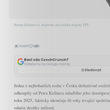
Renáta Kellnerová, majoritní akcionářka skupiny PPF
Uložit
0
1
Zobrazit
komentáře
Baví vás CzechCrunch?
Vídejte ho na Googlu častěji.
Sledovat
Jedna z nejbohatších rodin v Česku definitivně rozře
odkoupily od Petra Kellnera mladšího jeho desetipro
roku 2025, fakticky ukončuje tři roky trvající společ
odnést desítky miliard.