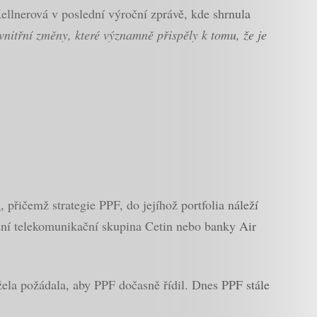
llnerová v poslední výroční zprávě, kde shrnula
itřní změny, které významně přispěly k tomu, že je
l
, přičemž strategie PPF, do jejíhož portfolia náleží
dní telekomunikační skupina Cetin nebo banky Air
žela požádala, aby PPF dočasně řídil. Dnes PPF stále