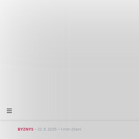
BYZNYS
–
22. 8. 2025
–
1 min čtení