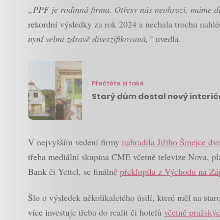
„PPF je rodinná firma. Otřesy nás neohrozí, máme dl
rekordní výsledky za rok 2024 a nechala trochu nahl
nyní velmi zdravě diverzifikovaná,“
uvedla.
Přečtěte si také
Starý dům dostal nový interié
V nejvyšším vedení firmy
nahradila Jiřího Šmejce dv
třeba mediální skupina CME včetně televize Nova, pl
Bank či Yettel, se finálně
překlopila z Východu na Zá
Šlo o výsledek několikaletého úsilí, které měl na st
více investuje třeba do realit či hotelů
včetně pražský