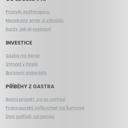
Průšvih Anthtropicu
Nečekaný směr AI závodu
Kurzy, jak AI vypnout
INVESTICE
Sázka na Xerox
Strnad v Pirelli
Burzovní eldorádo
PŘÍBĚHY Z GASTRA
Boční projekt, co se zvrtnul
Francouzský šéfkuchař na Šumavě
Dva golfisti, co pečou