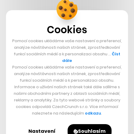
Týden
Měsíc
NEJČTENĚJŠÍ ČLÁNKY
Cookies
1
Kam se hrabou české komedie.
Pusťte si na Netflixu historickou
Pomocí cookies ukládáme vaše nastavení a preferencí,
satiru z Polska, její humor platí i na
analýze návštěvnosti našich stránek, zprostředkování
nás
funkcí sociálních médií a k personalizaci obsahu …
Číst
dále
Pomocí cookies ukládáme vaše nastavení a preferencí,
2
Je libo zámek? U Žatce se jeden
analýze návštěvnosti našich stránek, zprostředkování
prodává, jeho součástí je i sýpka
funkcí sociálních médií a k personalizaci obsahu.
nebo sušárna chmele
Informace o užívání našich stránek také dále sdílíme s
našimi obchodními partnery z oblasti sociálních médií,
reklamy a analytiky. Za tyto webové stránky a soubory
3
Hvězda Kingdom Come otevírá
cookies odpovídá CzechCrunch s.r.o. Více informací
hospodu na Vinohradech. Je to moje
naleznete na následujícím
odkazu
.
vyznání lásky k Česku, říká miláček
fanoušků
Nastavení
Souhlasím