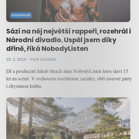
ROZHOVOR
Sází na něj největší rappeři, rozehrál i
Národní divadlo. Uspěl jsem díky
dřině, říká NobodyListen
23. 2. 2024
–
FILIP HOUSKA
DJ a producent Jakub Strach alias NobodyListen letos slaví 15
let na scéně. V rozhovoru rozebíráme začátky, obří raveové párty
i chystanou knihu.