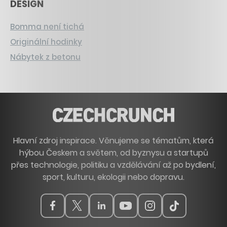
DESIGN
Bomma není tichá
Originální hodinky
Nábytek z betonu
Hlavní zdroj inspirace. Věnujeme se tématům, která
hýbou Českem a světem, od byznysu a startupů
přes technologie, politiku a vzdělávání až po bydlení,
sport, kulturu, ekologii nebo dopravu.