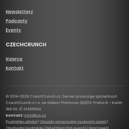
Newslettery
Podcasty
Eventy
CZECHCRUNCH
Inzerce
Kontakt
© 2014-2026 CzechCrunch.cz. Server provozuje společnost
CzechCrunch s.r.o. se sídlem Thámova 289/13, Praha 8 – Karlín,
186 00. IČ 01465562.
kontakt:
info@cc.cz
Podmínky užívání
|
Zásady zpracování osobních údajů
|
Obchodní podmínky
|
Návštěvní řád eventů
|
Nastavení