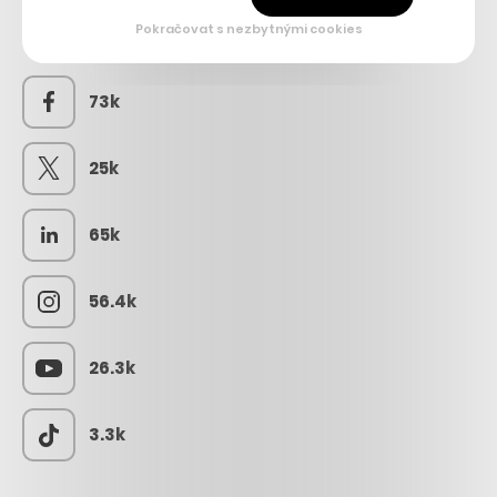
Pokračovat s nezbytnými cookies
SLEDUJTE NÁS
73k
25k
65k
56.4k
26.3k
3.3k