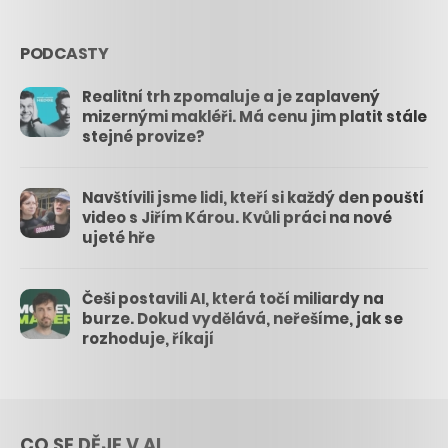
PODCASTY
Realitní trh zpomaluje a je zaplavený
mizernými makléři. Má cenu jim platit stále
stejné provize?
Navštívili jsme lidi, kteří si každý den pouští
video s Jiřím Károu. Kvůli práci na nové
ujeté hře
Češi postavili AI, která točí miliardy na
burze. Dokud vydělává, neřešíme, jak se
rozhoduje, říkají
CO SE DĚJE V AI