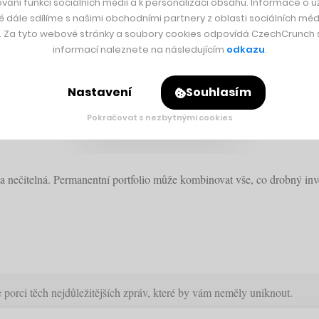
vání funkcí sociálních médií a k personalizaci obsahu. Informace o už
é dále sdílíme s našimi obchodními partnery z oblasti sociálních médi
y. Za tyto webové stránky a soubory cookies odpovídá CzechCrunch s.
informací naleznete na následujícím
odkazu
.
Nastavení
Souhlasím
Pokračovat s nezbytnými cookies
u září 40 let stará investiční strategie a j
 a nečitelná. Permanentní portfolio může kombinovat vše, co drobný inv
orci těch nejdůležitějších zpráv, které by vám neměly uniknout.