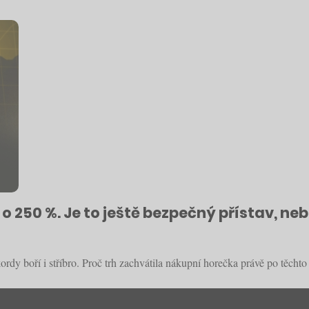
o o 250 %. Je to ještě bezpečný přístav, n
kordy boří i stříbro. Proč trh zachvátila nákupní horečka právě po těcht