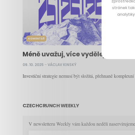
zprostředko
stránek tak
analytik
KOMENTÁŘ
Méně uvažuj, více vydělej. Proč znov
09. 10. 2025
–
VÁCLAV KINSKÝ
Investiční strategie nemusí být složitá, přehnaně komplexní
CZECHCRUNCH WEEKLY
V newsletteru Weekly vám každou neděli naservírujeme p