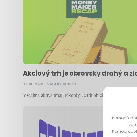
Akciový trh je obrovsky drahý a zl
10. 10. 2025
–
VÁCLAV KINSKÝ
Všechna aktiva trhají rekordy. Je trh objektivně drahý? 
Pomocí cook
zpro
Pomocí cook