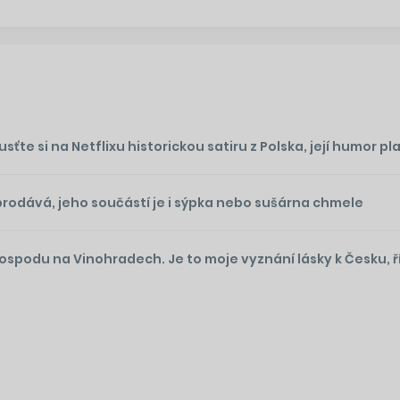
te si na Netflixu historickou satiru z Polska, její humor plat
prodává, jeho součástí je i sýpka nebo sušárna chmele
podu na Vinohradech. Je to moje vyznání lásky k Česku, ř