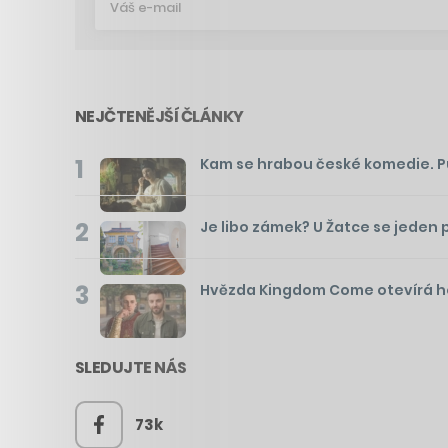
NEJČTENĚJŠÍ ČLÁNKY
1
Kam se hrabou české komedie. Pusť
2
Je libo zámek? U Žatce se jeden 
3
Hvězda Kingdom Come otevírá hos
SLEDUJTE NÁS
73k