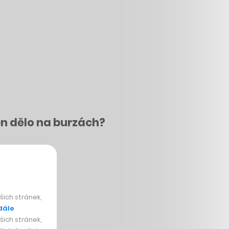
en dělo na burzách?
dání Money…
ich stránek,
dále
ich stránek,