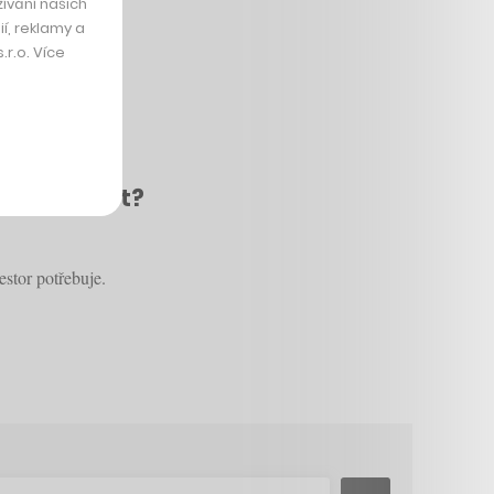
ívání našich
í, reklamy a
r.o. Více
ak ji využít?
estor potřebuje.