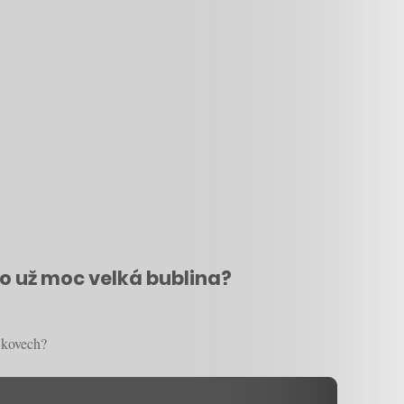
ebo už moc velká bublina?
o kovech?