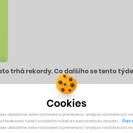
ato trhá rekordy. Co dalšího se tento týd
A jaká metrika se k tomu používá? Dnes se na to podíváme v novém vy
Cookies
ies ukládáme vaše nastavení a preferencí, analýze návštěvnosti naš
středkování funkcí sociálních médií a k personalizaci obsahu …
Číst 
ies ukládáme vaše nastavení a preferencí, analýze návštěvnosti naš