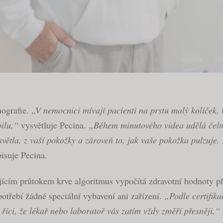
mografie.
„V nemocnici mívají pacienti na prstu malý kolíček, k
ilu,“
vysvětluje Pecina.
„Během minutového videa udělá čelní
větla, z vaší pokožky a zároveň to, jak vaše pokožka pulzuj
isuje Pecina.
jícím průtokem krve algoritmus vypočítá zdravotní hodnoty př
potřebí žádné speciální vybavení ani zařízení.
„Podle certifika
 říci, že lékař nebo laboratoř vás zatím vždy změří přesněji,“