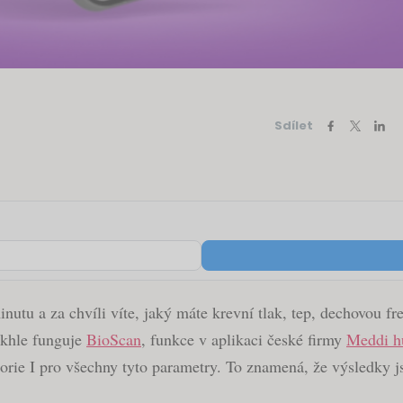
Sdílet
utu a za chvíli víte, jaký máte krevní tlak, tep, dechovou fr
takhle funguje
BioScan
, funkce v aplikaci české firmy
Meddi h
gorie I pro všechny tyto parametry. To znamená, že výsledky j