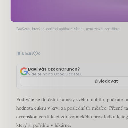
BioScan, který je součástí aplikace Meddi, nyní získal certifikaci
Uložit
0
Baví vás CzechCrunch?
Vídejte ho na Googlu častěji.
Sledovat
Podíváte se do čelní kamery svého mobilu, počkáte min
hodnota cukru v krvi za poslední tři měsíce. Přesně 
evropskou certifikaci zdravotnického prostředku kate
který si pořídíte v lékárně.