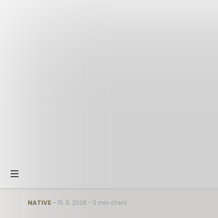
NATIVE
–
15. 5. 2026
–
3 min čtení