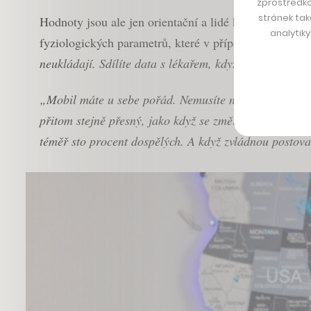
zprostředko
stránek tak
Hodnoty jsou ale jen orientační a lidé k nim proto i 
analytik
fyziologických parametrů, které v případě potřeby m
neukládají. Sdílíte data s lékařem, když sami chcete,“
„Mobil máte u sebe pořád. Nemusíte nikam jezdit, nemu
přitom stejně přesný, jako když se změříte tlakoměrem z
téměř sto procent dospělých. A když zvládnou postova