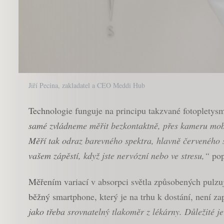
Jiří Pecina, zakladatel a CEO Meddi Hub
Technologie funguje na principu takzvané fotopletys
samé zvládneme měřit bezkontaktně, přes kameru mob
Měří tak odraz barevného spektra, hlavně červeného s
vašem zápěstí, když jste nervózní nebo ve stresu,“
pop
Měřením variací v absorpci světla způsobených pulzu
běžný smartphone, který je na trhu k dostání, není za
jako třeba srovnatelný tlakoměr z lékárny. Důležité je