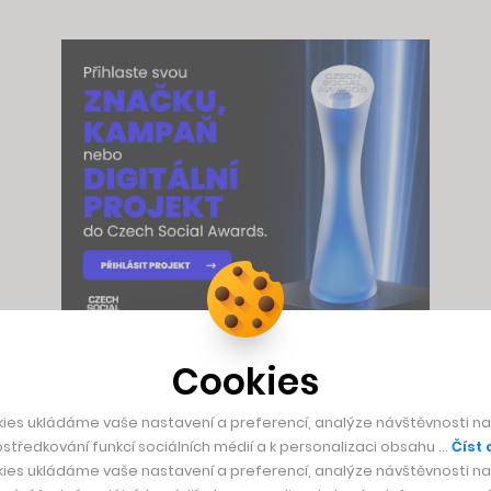
Cookies
tadvacet let a více než polovinu lidí nad padesát let. Přitom 
ies ukládáme vaše nastavení a preferencí, analýze návštěvnosti naš
me nikdy neměli tolik možností, jak si zdraví hlídat. Chytré h
středkování funkcí sociálních médií a k personalizaci obsahu …
Číst 
i spánek.
ies ukládáme vaše nastavení a preferencí, analýze návštěvnosti naš