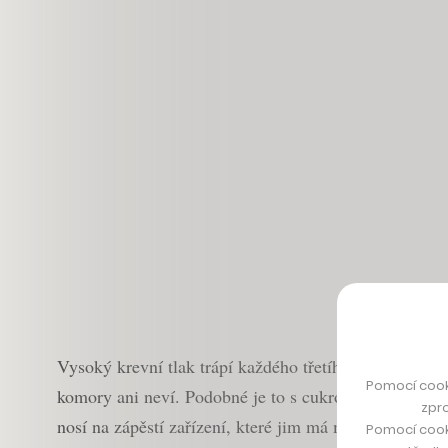
Vysoký krevní tlak trápí každého třetího Čecha nad pě
Pomocí cook
komory ani neví. Podobné je to s cukrovkou. Přitom js
zpro
nosí na zápěstí zařízení, které jim má měřit tlak, tep 
Pomocí cook