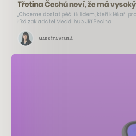
Třetina Čechů neví, že má vysoký
„Chceme dostat péči i k lidem, kteří k lékaři 
říká zakladatel Meddi hub Jiří Pecina.
MARKÉTA VESELÁ