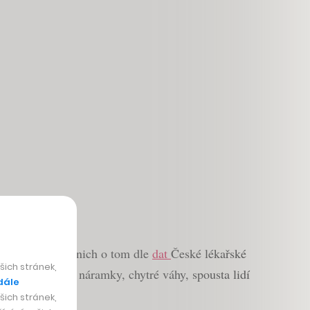
zhruba třetina z nich o tom dle
dat
České lékařské
ich stránek,
odinky, fitness náramky, chytré váhy, spousta lidí
dále
ich stránek,