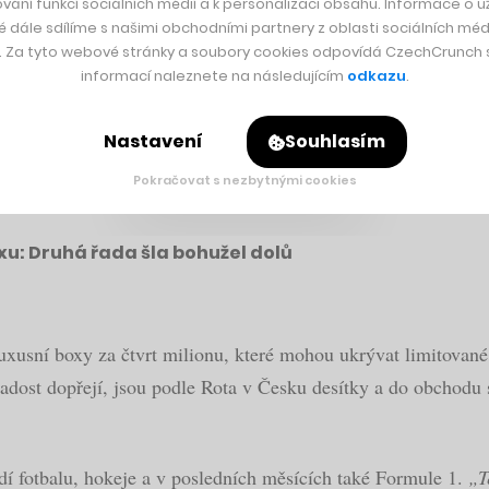
vání funkcí sociálních médií a k personalizaci obsahu. Informace o už
é dále sdílíme s našimi obchodními partnery z oblasti sociálních médi
y. Za tyto webové stránky a soubory cookies odpovídá CzechCrunch s.
ní burzy, kde se scházeli hlavně fanoušci hokejových karet. V
informací naleznete na následujícím
odkazu
.
yřizoval objednávky z dětského pokoje a svůj první sklad si zř
ezdí lidé z celého světa.
Nastavení
Souhlasím
Pokračovat s nezbytnými cookies
u: Druhá řada šla bohužel dolů
 luxusní boxy za čtvrt milionu, které mohou ukrývat limitovan
adost dopřejí, jsou podle Rota v Česku desítky a do obchodu s
ředí fotbalu, hokeje a v posledních měsících také Formule 1.
„T