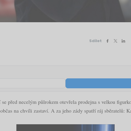
Sdílet
 se před necelým půlrokem otevřela prodejna s velkou figur
občas na chvíli zastaví. A za jeho zády spatří ráj sběratelů: K