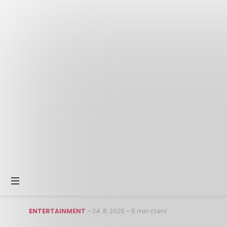
ENTERTAINMENT
–
24. 8. 2025
–
5 min čtení