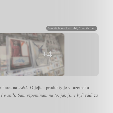
Foto: Michaela Prešinská / CzechCrunch
+4
 karet na světě. O jejich produkty je v tuzemsku
říve snili. Sám vzpomínám na to, jak jsme byli rádi za