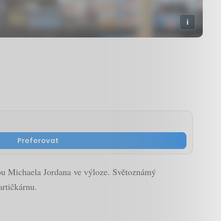
Preferovat
kou Michaela Jordana ve výloze. Světoznámý
artičkárnu.