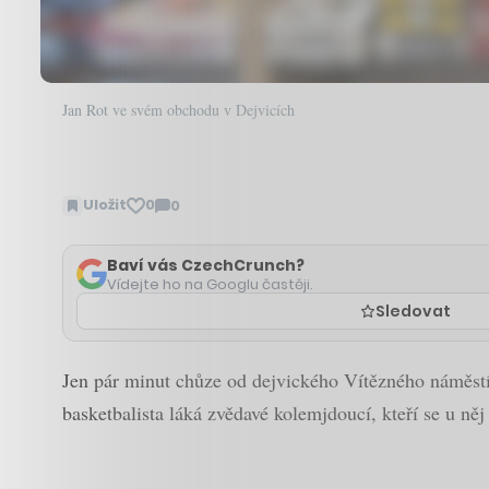
Jan Rot ve svém obchodu v Dejvicích
Uložit
0
0
Zobrazit
komentáře
Baví vás CzechCrunch?
Vídejte ho na Googlu častěji.
Sledovat
Jen pár minut chůze od dejvického Vítězného náměstí
basketbalista láká zvědavé kolemjdoucí, kteří se u něj 