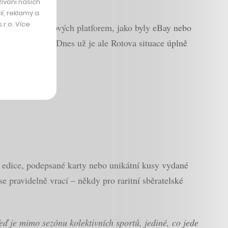
ívání našich
í, reklamy a
r.o. Více
yužil tehdy i nových platforem, jako byly eBay nebo
ídil ve sklepě. Dnes už je ale Rotova situace úplně
é edice, podepsané karty nebo unikátní kusy vydané
e pravidelně vrací – někdy pro raritní sběratelské
eď je mimo sezónu kolektivních sportů, jediné, co jede