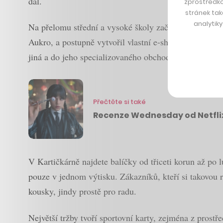
dál.
zprostředko
stránek tak
analytik
Na přelomu střední a vysoké školy začal obcházet prv
Aukro, a postupně vytvořil vlastní e-shop. Zpočátku v
jiná a do jeho specializovaného obchodu v Dejvicích j
Přečtěte si také
Recenze Wednesday od Netflix
V Kartičkárně najdete balíčky od třiceti korun až po
pouze v jednom výtisku. Zákazníků, kteří si takovou r
kousky, jindy prostě pro radu.
Největší tržby tvoří sportovní karty, zejména z prost