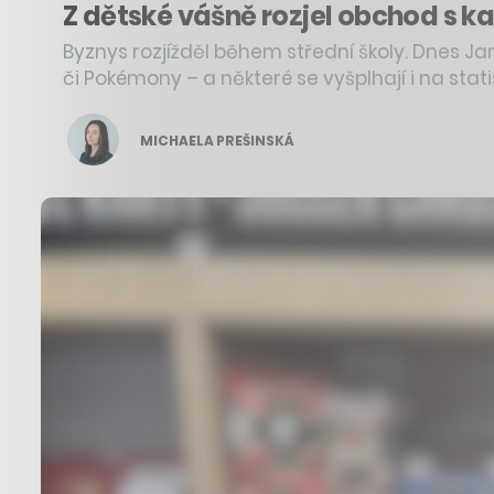
Z dětské vášně rozjel obchod s kar
Byznys rozjížděl během střední školy. Dnes Jan
či Pokémony – a některé se vyšplhají i na stati
MICHAELA PREŠINSKÁ