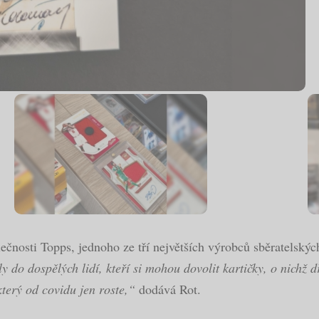
čnosti Topps, jednoho ze tří největších výrobců sběratelských
 do dospělých lidí, kteří si mohou dovolit kartičky, o nichž d
 který od covidu jen roste,“
dodává Rot.