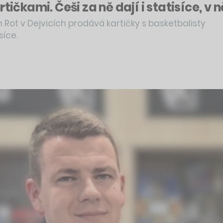
tičkami. Češi za ně dají i statisíce, v 
 Rot v Dejvicích prodává kartičky s basketbalisty
síce.