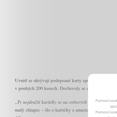
Uvnitř se ukrývají podepsané karty sportovních hvězd
v pouhých 200 kusech. Dochovaly se už jen dva neotev
Pomocí cook
„Ty nejdražší kartičky se na světových aukcích prodá
zpro
malý chlapec – šlo o kartičky z amerického mistrovstv
Pomocí cook