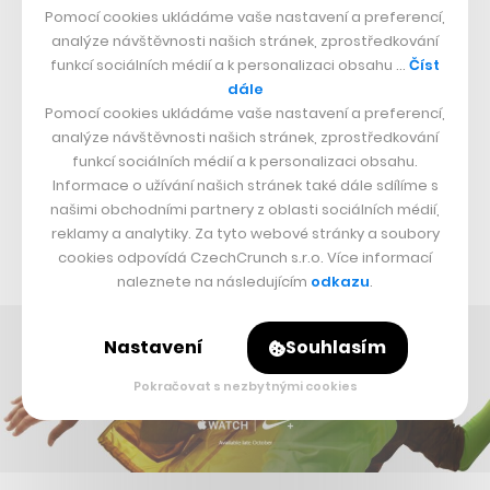
Pomocí cookies ukládáme vaše nastavení a preferencí,
náramky. Jejich novinka Apple Watch Series 2 cílí
analýze návštěvnosti našich stránek, zprostředkování
vyloženě na cílovku sportovců a nabízí jim zabudovaný
funkcí sociálních médií a k personalizaci obsahu …
Číst
dále
GPS modul, který eliminuje nutnost nosit při sportování
Pomocí cookies ukládáme vaše nastavení a preferencí,
iPhone, voděodolnost do 50 metrů a vylepšenou
analýze návštěvnosti našich stránek, zprostředkování
aplikaci Cvičení. Vedle toho také představil exkluzivní
funkcí sociálních médií a k personalizaci obsahu.
Informace o užívání našich stránek také dále sdílíme s
model ve spolupráci se společností Nike, který má nový
našimi obchodními partnery z oblasti sociálních médií,
design a plnohodnotně podporuje aplikaci Nike+ Run
reklamy a analytiky. Za tyto webové stránky a soubory
Club.
cookies odpovídá CzechCrunch s.r.o. Více informací
naleznete na následujícím
odkazu
.
Nastavení
Souhlasím
Pokračovat s nezbytnými cookies