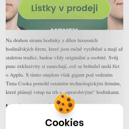
Na druhou stranu hodinky z dílen luxusních
hodinářských firem, které jsou ručně vyráběné a mají až
staletou tradici, budou vždy originální a osobité. Svůj
punc exkluzivity si zanechají, což se bohužel nedá říct
o Applu. S tímto omylem však gigant pod vedením
Tima Cooka pomohl ostatním technologickým firmám,
které plánují vstup na trh s „opravdovými“ hodinkami.
Není všem dnům konec
Neúspěch si však Apple může vyložit v dobrém slova
Cookies
smyslu. Zvýšila se totiž koncentrace na trh s fitness