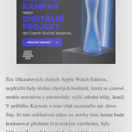
Éra 18karátových zlatých Apple Watch Edition,
nejdražší řady těchto chytrých hodinek, která se cenově
mohla srovnávat s automobily vyšší střední třídy, končí.
V průběhu Keynote o tom však nezaznělo ani slovo.
Sny, že tato exkluzivní edice za stovky tisíc korun bude
konkurovat předním švýcarským výrobcům, byly
bláhové. Za modelovou řadu, která byla promována