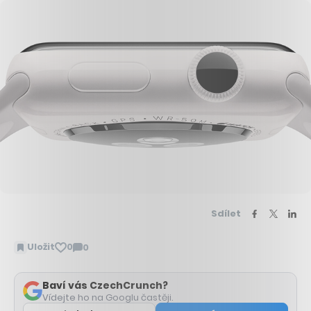
Sdílet
Uložit
0
0
Zobrazit
komentáře
Baví vás CzechCrunch?
Vídejte ho na Googlu častěji.