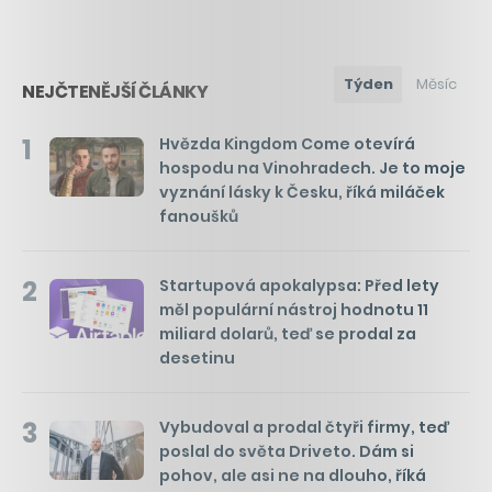
Týden
Měsíc
NEJČTENĚJŠÍ ČLÁNKY
1
Hvězda Kingdom Come otevírá
hospodu na Vinohradech. Je to moje
vyznání lásky k Česku, říká miláček
fanoušků
2
Startupová apokalypsa: Před lety
měl populární nástroj hodnotu 11
miliard dolarů, teď se prodal za
desetinu
3
Vybudoval a prodal čtyři firmy, teď
poslal do světa Driveto. Dám si
pohov, ale asi ne na dlouho, říká