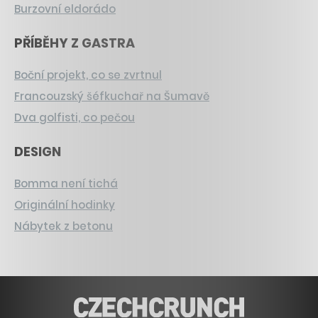
Burzovní eldorádo
PŘÍBĚHY Z GASTRA
Boční projekt, co se zvrtnul
Francouzský šéfkuchař na Šumavě
Dva golfisti, co pečou
DESIGN
Bomma není tichá
Originální hodinky
Nábytek z betonu