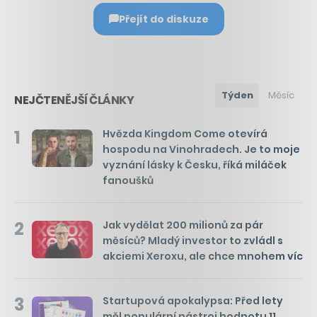
Přejít do diskuze
Týden
Měsíc
NEJČTENĚJŠÍ ČLÁNKY
1
Hvězda Kingdom Come otevírá
hospodu na Vinohradech. Je to moje
vyznání lásky k Česku, říká miláček
fanoušků
2
Jak vydělat 200 milionů za pár
měsíců? Mladý investor to zvládl s
akciemi Xeroxu, ale chce mnohem víc
3
Startupová apokalypsa: Před lety
měl populární nástroj hodnotu 11