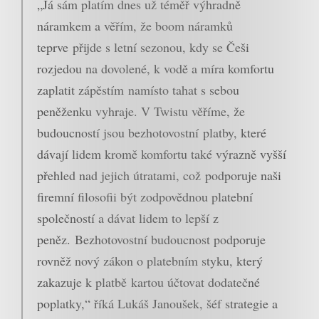
„Já sám platím dnes už téměř výhradně
náramkem a věřím, že boom náramků
teprve přijde s letní sezonou, kdy se Češi
rozjedou na dovolené, k vodě a míra komfortu
zaplatit zápěstím namísto tahat s sebou
peněženku vyhraje. V Twistu věříme, že
budoucností jsou bezhotovostní platby, které
dávají lidem kromě komfortu také výrazně vyšší
přehled nad jejich útratami, což podporuje naši
firemní filosofii být zodpovědnou platební
společností a dávat lidem to lepší z
peněz. Bezhotovostní budoucnost podporuje
rovněž nový zákon o platebním styku, který
zakazuje k platbě kartou účtovat dodatečné
poplatky,“ říká Lukáš Janoušek, šéf strategie a