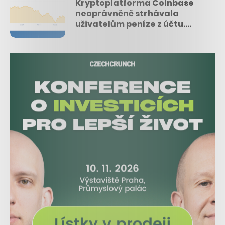
Kryptoplatforma Coinbase
neoprávněně strhávala
uživatelům peníze z účtu.
Některým údajně až 17krát