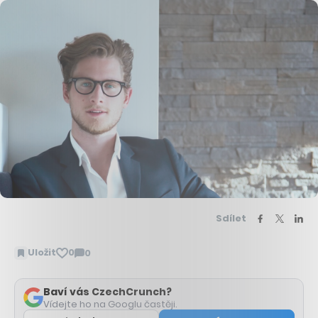
Sdílet
Uložit
0
0
Zobrazit
komentáře
Baví vás CzechCrunch?
Vídejte ho na Googlu častěji.