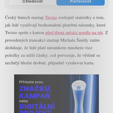
Sledovat
Preferovat
Český fintech startup
Twisto
zveřejnil statistiky o tom,
jak lidé využívají bezkontaktní platební náramky, které
Twisto spolu s kartou
před třemi měsíci uvedlo na trh
. Z
provedených transakcí startup Michala Šmídy zatím
dedukuje, že lidé platí náramkem mnohem více
položky za nižší částky, což potvrzuje, že většině se
nechtějí hledat drobné, případně vytahovat karta.