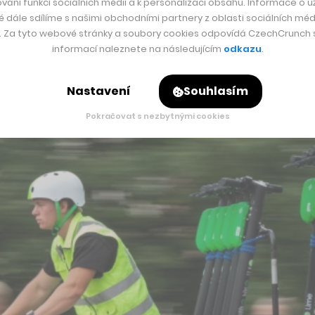
vání funkcí sociálních médií a k personalizaci obsahu. Informace o už
é dále sdílíme s našimi obchodními partnery z oblasti sociálních médi
y. Za tyto webové stránky a soubory cookies odpovídá CzechCrunch s.
informací naleznete na následujícím
odkazu
.
Nastavení
Souhlasím
Pokračovat s nezbytnými cookies