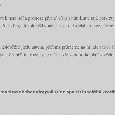
a
ek tisíc lidí a přestože přesné číslo zatím Lime tají, potvrzu
 Praze fungují koloběžky nejen jako turistická atrakce, ale
koloběžce jízdu autem, přičemž průměrně na ní lidé stráví 10
mvaje. Už v příštím roce by se měl navíc komfort koloběžkových
 moci na obchodním poli. Čína spouští sociální kred