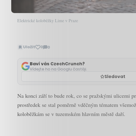
Elektrické koloběžky Lime v Praze
Uložit
0
0
Zobrazit
komentáře
Baví vás CzechCrunch?
Vídejte ho na Googlu častěji.
Sledovat
Na konci září to bude rok, co se pražskými ulicemi p
prostředek se stal poměrně vděčným tématem všemožnýc
koloběžkám se v tuzemském hlavním městě daří.