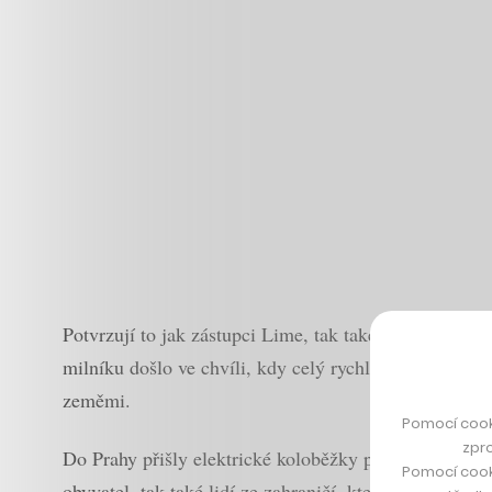
Potvrzují to jak zástupci Lime, tak také čísla. Po ne
milníku došlo ve chvíli, kdy celý rychle rostoucí ame
zeměmi.
Pomocí cook
zpro
Do Prahy přišly elektrické koloběžky poprvé na konci 
Pomocí cook
obyvatel, tak také lidí ze zahraničí, kteří často kolob