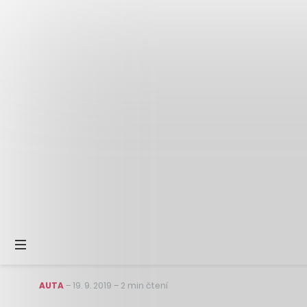
AUTA
–
19. 9. 2019
–
2 min čtení