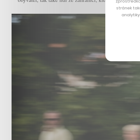
zprostředko
stránek tak
analytik