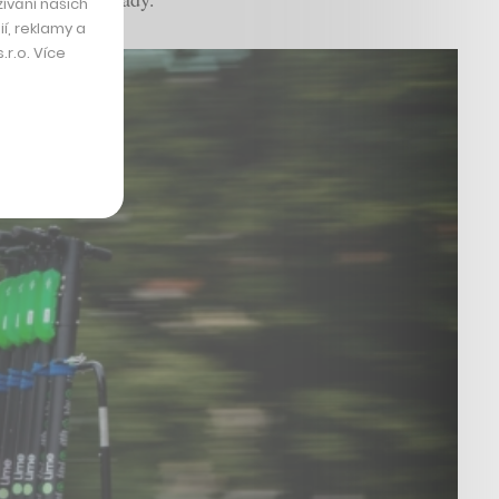
ívání našich
í, reklamy a
r.o. Více