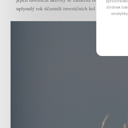
zprostředko
stránek tak
uplynulý rok účastnili investičních kol v celkové výši
analytik