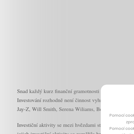
Snad každý kurz finanční gramotnosti se vám bude snaž
Investování rozhodně není činnost vyhrazená pouze pr
Jay-Z, Will Smith, Serena Wiliams, Bono, Ashton K
Pomocí cook
zpro
Investiční aktivity se mezi hvězdami stříbrného plátna
Pomocí cook
jejich investiční aktivity se zaměřila britská společno