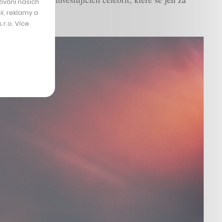
ívání našich
í, reklamy a
r.o. Více