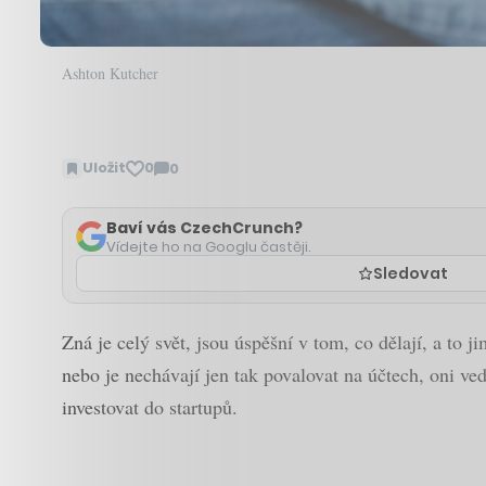
Ashton Kutcher
Uložit
0
0
Zobrazit
komentáře
Baví vás CzechCrunch?
Vídejte ho na Googlu častěji.
Sledovat
Zná je celý svět, jsou úspěšní v tom, co dělají, a to
nebo je nechávají jen tak povalovat na účtech, oni ved
investovat do startupů.