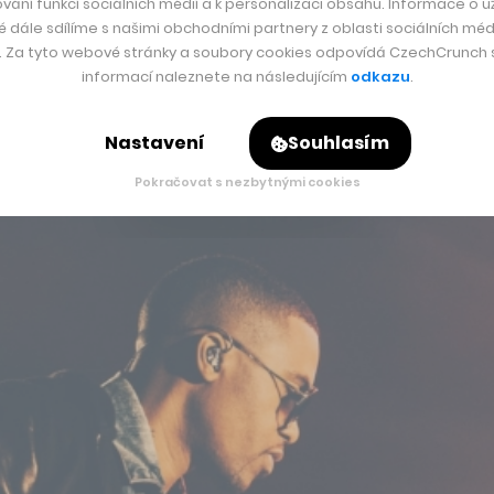
vání funkcí sociálních médií a k personalizaci obsahu. Informace o už
é dále sdílíme s našimi obchodními partnery z oblasti sociálních médi
 2,3 miliardy dolarů (přibližně 52,9 miliardy korun).
y. Za tyto webové stránky a soubory cookies odpovídá CzechCrunch s.
informací naleznete na následujícím
odkazu
.
Nastavení
Souhlasím
Pokračovat s nezbytnými cookies