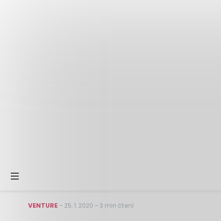
VENTURE
–
25. 1. 2020
–
3 min čtení