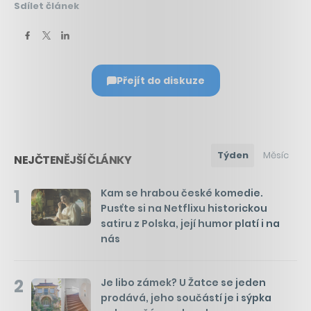
Sdílet článek
Přejít do diskuze
Týden
Měsíc
NEJČTENĚJŠÍ ČLÁNKY
1
Kam se hrabou české komedie.
Pusťte si na Netflixu historickou
satiru z Polska, její humor platí i na
nás
2
Je libo zámek? U Žatce se jeden
prodává, jeho součástí je i sýpka