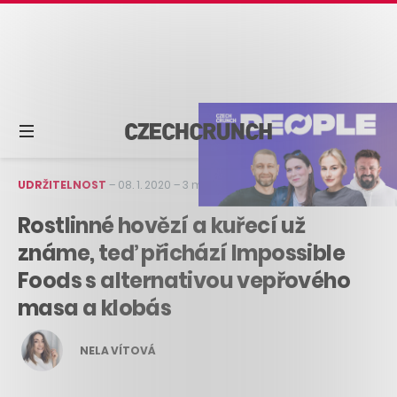
UDRŽITELNOST
–
08. 1. 2020
–
3 min čtení
Rostlinné hovězí a kuřecí už
známe, teď přichází Impossible
Foods s alternativou vepřového
masa a klobás
NELA VÍTOVÁ