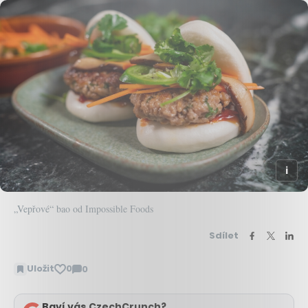
„Vepřové“ bao od Impossible Foods
Sdílet
Uložit
0
0
Zobrazit
komentáře
Baví vás CzechCrunch?