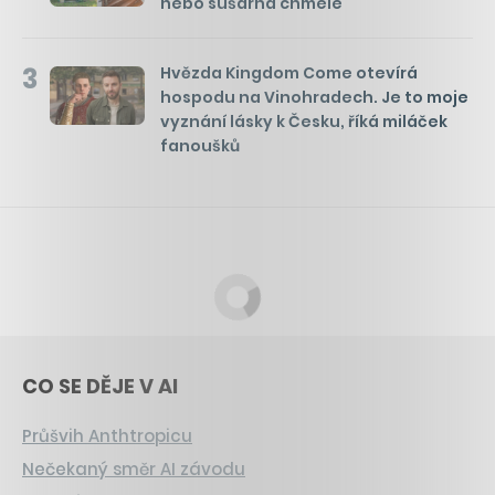
nebo sušárna chmele
3
Hvězda Kingdom Come otevírá
hospodu na Vinohradech. Je to moje
vyznání lásky k Česku, říká miláček
fanoušků
CO SE DĚJE V AI
Průšvih Anthtropicu
Nečekaný směr AI závodu