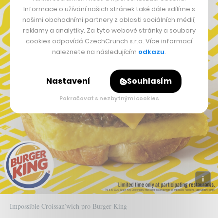
Informace o užívání našich stránek také dále sdílíme s
našimi obchodními partnery z oblasti sociálních médií,
reklamy a analytiky. Za tyto webové stránky a soubory
cookies odpovídá CzechCrunch s.r.o. Více informací
naleznete na následujícím
odkazu
.
Nastavení
Souhlasím
Pokračovat s nezbytnými cookies
Impossible Croissan’wich pro Burger King