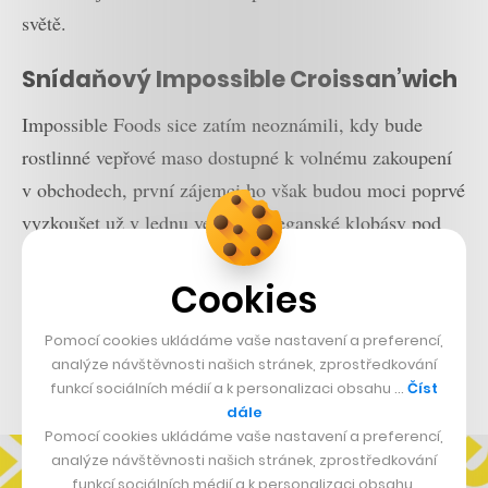
světě.
Snídaňový Impossible Croissan’wich
Impossible Foods sice zatím neoznámili, kdy bude
rostlinné vepřové maso dostupné k volnému zakoupení
v obchodech, první zájemci ho však budou moci poprvé
vyzkoušet už v lednu ve formě veganské klobásy pod
názvem Impossible Croissan’wich jako součást časově
Cookies
omezené snídaňové nabídky Burger Kingu ve 139
vybraných pobočkách ve Spojených státech. Zmíněná
Pomocí cookies ukládáme vaše nastavení a preferencí,
Impossible Sausage má být totiž ideálním snídaňovým
analýze návštěvnosti našich stránek, zprostředkování
pokrmem.
funkcí sociálních médií a k personalizaci obsahu …
Číst
dále
Pomocí cookies ukládáme vaše nastavení a preferencí,
analýze návštěvnosti našich stránek, zprostředkování
funkcí sociálních médií a k personalizaci obsahu.