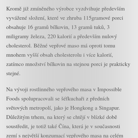
Kromě již zmíněného výrobce vyzdvihuje především
vyvážené složení, které ve zhruba 115gramové porci
obsahuje 16 gramů bílkovin, 13 gramů tuků, 3
miligramy železa, 220 kalorií a především nulový
cholesterol. Běžné vepřové maso má oproti tomu
mnohem vyšší obsah cholesterolu i více kalorií,
zatímco množství bílkovin na stejnou porci je prakticky
stejné.
Na vývoji rostlinného vepřového masa v Impossible
Foods spolupracovali se šéfkuchaři z předních
světových metropolí, jako je Hongkong a Singapur.
Důležitým trhem, na který se chtějí v blízké době
soustředit, je totiž také Čína, která je v současnosti
zemí s největší konzumací vepřového masa na celém