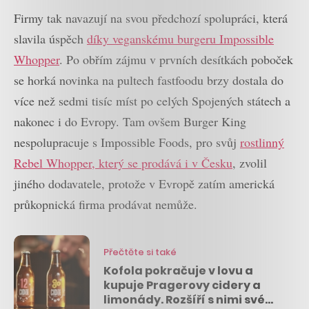
Firmy tak navazují na svou předchozí spolupráci, která
slavila úspěch
díky veganskému burgeru Impossible
Whopper
. Po obřím zájmu v prvních desítkách poboček
se horká novinka na pultech fastfoodu brzy dostala do
více než sedmi tisíc míst po celých Spojených státech a
nakonec i do Evropy. Tam ovšem Burger King
nespolupracuje s Impossible Foods, pro svůj
rostlinný
Rebel Whopper, který se prodává i v Česku
, zvolil
jiného dodavatele, protože v Evropě zatím americká
průkopnická firma prodávat nemůže.
Přečtěte si také
Kofola pokračuje v lovu a
kupuje Pragerovy cidery a
limonády. Rozšíří s nimi své