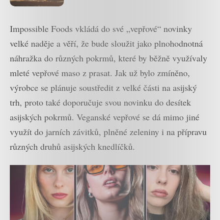
řemeslné a přírodní produkty
Impossible Foods vkládá do své „vepřové“ novinky
velké naděje a věří, že bude sloužit jako plnohodnotná
náhražka do různých pokrmů, které by běžně využívaly
mleté vepřové maso z prasat. Jak už bylo zmíněno,
výrobce se plánuje soustředit z velké části na asijský
trh, proto také doporučuje svou novinku do desítek
asijských pokrmů. Veganské vepřové se dá mimo jiné
využít do jarních závitků, plněné zeleniny i na přípravu
různých druhů asijských knedlíčků.