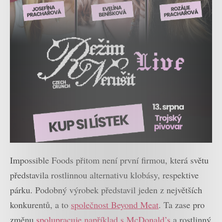
Impossible Foods přitom není první firmou, která světu
představila rostlinnou alternativu klobásy, respektive
párku. Podobný výrobek představil jeden z největších
konkurentů, a to
společnost Beyond Meat
. Ta zase pro
změnu
spolupracuje například s McDonald’s
a rostlinný