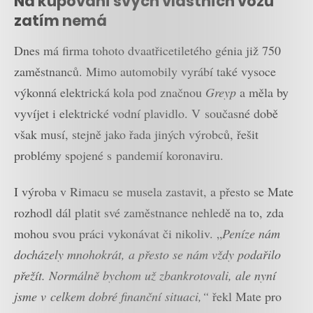
Na kupování svých vlastních vozů
zatím nemá
Dnes má firma tohoto dvaatřicetiletého génia již 750
zaměstnanců. Mimo automobily vyrábí také vysoce
výkonná elektrická kola pod značnou
Greyp
a měla by
vyvíjet i elektrické vodní plavidlo. V současné době
však musí, stejně jako řada jiných výrobců, řešit
problémy spojené s pandemií koronaviru.
I výroba v Rimacu se musela zastavit, a přesto se Mate
rozhodl dál platit své zaměstnance nehledě na to, zda
mohou svou práci vykonávat či nikoliv. „
Peníze nám
docházely mnohokrát, a přesto se nám vždy podařilo
přežít. Normálně bychom už zbankrotovali, ale nyní
jsme v celkem dobré finanční situaci,“
řekl Mate pro