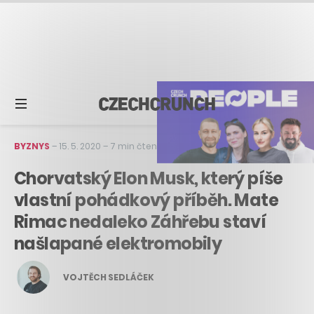
BYZNYS
–
15. 5. 2020
–
7 min čtení
Chorvatský Elon Musk, který píše
vlastní pohádkový příběh. Mate
Rimac nedaleko Záhřebu staví
našlapané elektromobily
VOJTĚCH SEDLÁČEK