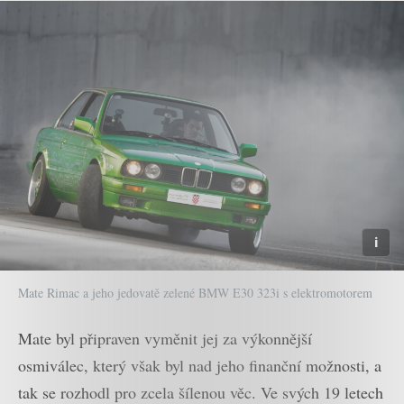
Mate Rimac a jeho jedovatě zelené BMW E30 323i s elektromotorem
Mate byl připraven vyměnit jej za výkonnější
osmiválec, který však byl nad jeho finanční možnosti, a
tak se rozhodl pro zcela šílenou věc. Ve svých 19 letech