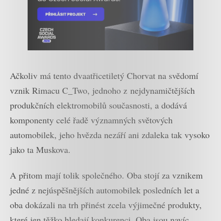
Ačkoliv má tento dvaatřicetiletý Chorvat na svědomí
vznik Rimacu C_Two, jednoho z nejdynamičtějších
produkčních elektromobilů současnosti, a dodává
komponenty celé řadě významných světových
automobilek, jeho hvězda nezáří ani zdaleka tak vysoko
jako ta Muskova.
A přitom mají tolik společného. Oba stojí za vznikem
jedné z nejúspěšnějších automobilek posledních let a
oba dokázali na trh přinést zcela výjimečné produkty,
které jen těžko hledají konkurenci. Oba jsou navíc