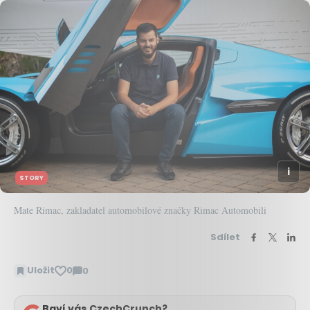
STORY
Mate Rimac, zakladatel automobilové značky Rimac Automobili
Sdílet
Uložit
0
0
Zobrazit
komentáře
Baví vás CzechCrunch?