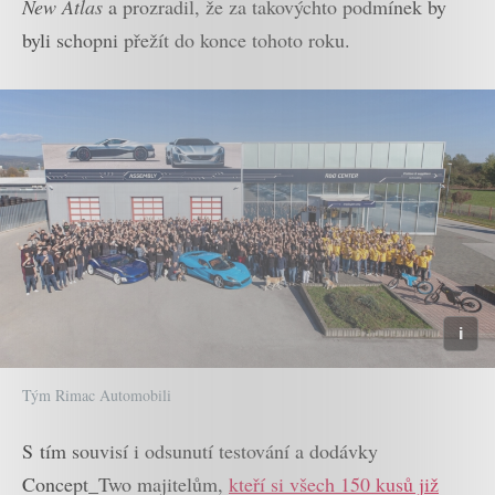
New Atlas
a prozradil, že za takovýchto podmínek by
byli schopni přežít do konce tohoto roku.
Tým Rimac Automobili
S tím souvisí i odsunutí testování a dodávky
Concept_Two majitelům,
kteří si všech 150 kusů již