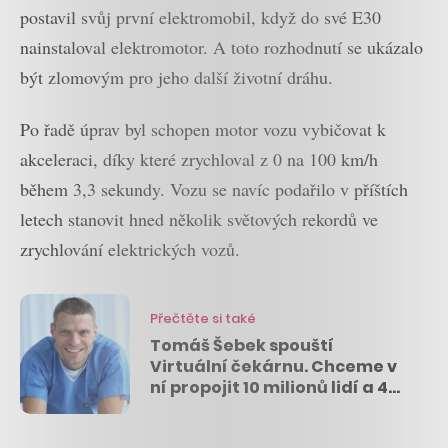
postavil svůj první elektromobil, když do své E30
nainstaloval elektromotor. A toto rozhodnutí se ukázalo
být zlomovým pro jeho další životní dráhu.
Po řadě úprav byl schopen motor vozu vybičovat k
akceleraci, díky které zrychloval z 0 na 100 km/h
během 3,3 sekundy. Vozu se navíc podařilo v příštích
letech stanovit hned několik světových rekordů ve
zrychlování elektrických vozů.
Přečtěte si také
Tomáš Šebek spouští
Virtuální čekárnu. Chceme v
ní propojit 10 milionů lidí a 40
tisíc lékařů, říká v
CzechCrunch Podcastu