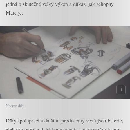
jedná o skutečně velký výkon a důkaz, jak schopný
Mate je.
Náčrty dílů
Díky spolupráci s dalšími producenty vozů jsou baterie,
elektromotory a další komponenty s vyraženým logem