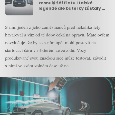
zesnulý šéf Fiatu. Italské
legendě ale baterky zůstaly a
nová generace je prý Tesla
do města
S ním jeden z jeho zaměstnanců před několika lety
havaroval a vůz od té doby čeká na opravu. Mate ovšem
nevylučuje, že by se s ním opět mohl postavit na
startovací čáru v některém ze závodů. Vozy
produkované svou značkou sice může testovat, závodit
s nimi ve svém volném čase už ne.