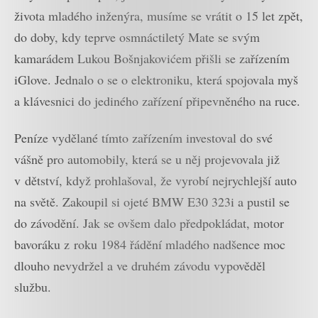
života mladého inženýra, musíme se vrátit o 15 let zpět,
do doby, kdy teprve osmnáctiletý Mate se svým
kamarádem Lukou Bošnjakovićem přišli se zařízením
iGlove. Jednalo o se o elektroniku, která spojovala myš
a klávesnici do jediného zařízení připevněného na ruce.
Peníze vydělané tímto zařízením investoval do své
vášně pro automobily, která se u něj projevovala již
v dětství, když prohlašoval, že vyrobí nejrychlejší auto
na světě. Zakoupil si ojeté BMW E30 323i a pustil se
do závodění. Jak se ovšem dalo předpokládat, motor
bavoráku z roku 1984 řádění mladého nadšence moc
dlouho nevydržel a ve druhém závodu vypověděl
službu.