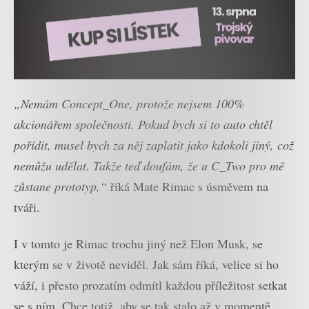
„Nemám Concept_One, protože nejsem 100%
akcionářem společnosti. Pokud bych si to auto chtěl
pořídit, musel bych za něj zaplatit jako kdokoli jiný, což
nemůžu udělat. Takže teď doufám, že u C_Two pro mě
zůstane prototyp,“
říká Mate Rimac s úsměvem na
tváři.
I v tomto je Rimac trochu jiný než Elon Musk, se
kterým se v životě neviděl. Jak sám říká, velice si ho
váží, i přesto prozatím odmítl každou příležitost setkat
se s ním. Chce totiž, aby se tak stalo až v momentě,