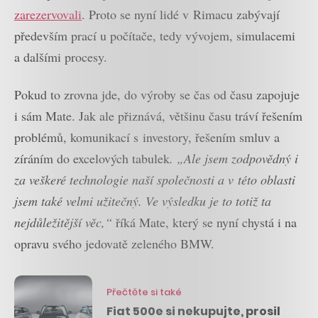
zarezervovali
. Proto se nyní lidé v Rimacu zabývají
především prací u počítače, tedy vývojem, simulacemi
a dalšími procesy.
Pokud to zrovna jde, do výroby se čas od času zapojuje
i sám Mate. Jak ale přiznává, většinu času tráví řešením
problémů, komunikací s investory, řešením smluv a
zíráním do excelových tabulek
. „Ale jsem zodpovědný i
za veškeré technologie naší společnosti a v této oblasti
jsem také velmi užitečný. Ve výsledku je to totiž ta
nejdůležitější věc,“
říká Mate, který se nyní chystá i na
opravu svého jedovatě zeleného BMW.
Přečtěte si také
Fiat 500e si nekupujte, prosil