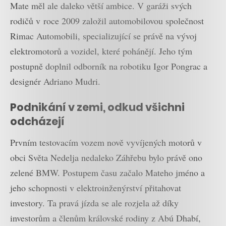
Mate měl ale daleko větší ambice. V garáži svých
rodičů v roce 2009 založil automobilovou společnost
Rimac Automobili, specializující se právě na vývoj
elektromotorů a vozidel, které pohánějí. Jeho tým
postupně doplnil odborník na robotiku Igor Pongrac a
designér Adriano Mudri.
Podnikání v zemi, odkud všichni
odcházejí
Prvním testovacím vozem nově vyvíjených motorů v
obci Světa Nedelja nedaleko Záhřebu bylo právě ono
zelené BMW. Postupem času začalo Mateho jméno a
jeho schopnosti v elektroinženýrství přitahovat
investory. Ta pravá jízda se ale rozjela až díky
investorům a členům královské rodiny z Abú Dhabí,