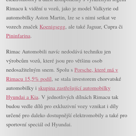
Rimacu k vidění u vozů, jako je model Valkyrie od
automobilky Aston Martin, lze se s nimi setkat ve
vozech značek
Koenigsegg
, ale také Jaguar, Cupra či
Pininfarina
.
Rimac Automobili navíc nedodává techniku jen
výrobcům vozů, které jsou pro většinu osob
nedosažitelným snem. Spolu s
Porsche, které má v
Rimacu 15,5% podíl
, se stala investorem chorvatské
automobilky i
skupina zastřešující automobilky
Hyundai a Kia
. V jednotlivých dílnách Rimacu tak
budou vedle dílů pro exkluzivní vozy vznikat i díly
určené pro daleko dostupnější elektromobily a také pro
sportovní speciál od Hyundai.