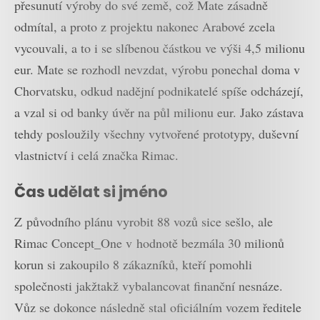
přesunutí výroby do své země, což Mate zásadně
odmítal, a proto z projektu nakonec Arabové zcela
vycouvali, a to i se slíbenou částkou ve výši 4,5 milionu
eur. Mate se rozhodl nevzdat, výrobu ponechal doma v
Chorvatsku, odkud nadějní podnikatelé spíše odcházejí,
a vzal si od banky úvěr na půl milionu eur. Jako zástava
tehdy posloužily všechny vytvořené prototypy, duševní
vlastnictví i celá značka Rimac.
Čas udělat si jméno
Z původního plánu vyrobit 88 vozů sice sešlo, ale
Rimac Concept_One v hodnotě bezmála 30 milionů
korun si zakoupilo 8 zákazníků, kteří pomohli
společnosti jakžtakž vybalancovat finanční nesnáze.
Vůz se dokonce následně stal oficiálním vozem ředitele