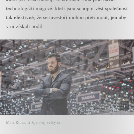
technologičtí mágové, kteří jsou schopni vést společnost
tak efektivně, že se investoři mohou přetrhnout, jen aby
v ní získali podíl.
Mate Rimac si žije svůj velký sen