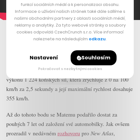
funkcí sociálních médií a k personalizaci obsahu.
Informace o užívání našich stránek také dále sdílíme s
našimi obchodními partnery z oblasti sociálních médií,
reklamy a analytiky. Za tyto webové stránky a soubory
V roce 2015 už Mate zaměstnával přes 100
cookies odpovídá CzechCrunch s.r.o. Více informací
naleznete na následujícím
odkazu
.
zaměstnanců a jeho automobilka Rimac Automobili za
sebou měla první velké kolo financování, do kterého se
Nastavení
Souhlasím
zapojili tři mezinárodní investoři. O rok později byla
představena oficiální produkční verze Concept_One o
Pokračovat s nezbytnými cookies
výkonu 1 224 koňských sil, která zrychluje z 0 na 100
km/h za 2,5 sekundy a její maximální rychlost dosahuje
355 km/h.
Až do tohoto bodu se Matemu podařilo dostat za
pouhých 7 let od založení své automobilky. Jak ovšem
prozradil v nedávném
rozhovoru
pro
New Atlas
,