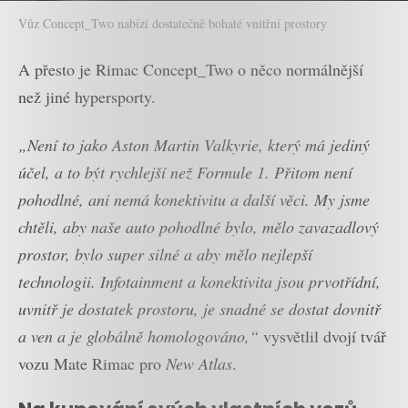
Vůz Concept_Two nabízí dostatečně bohaté vnitřní prostory
A přesto je Rimac Concept_Two o něco normálnější
než jiné hypersporty.
„Není to jako Aston Martin Valkyrie, který má jediný
účel, a to být rychlejší než Formule 1. Přitom není
pohodlné, ani nemá konektivitu a další věci. My jsme
chtěli, aby naše auto pohodlné bylo, mělo zavazadlový
prostor, bylo super silné a aby mělo nejlepší
technologii. Infotainment a konektivita jsou prvotřídní,
uvnitř je dostatek prostoru, je snadné se dostat dovnitř
a ven a je globálně homologováno,“
vysvětlil dvojí tvář
vozu Mate Rimac pro
New Atlas
.