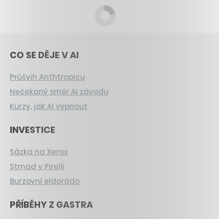
CO SE DĚJE V AI
Průšvih Anthtropicu
Nečekaný směr AI závodu
Kurzy, jak AI vypnout
INVESTICE
Sázka na Xerox
Strnad v Pirelli
Burzovní eldorádo
PŘÍBĚHY Z GASTRA