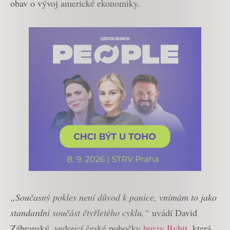
obav o vývoj americké ekonomiky.
„Současný pokles není důvod k panice, vnímám to jako
standardní součást čtyřletého cyklu,“
uvádí David
Zábranský, vedoucí české pobočky
burzy Bybit
, která