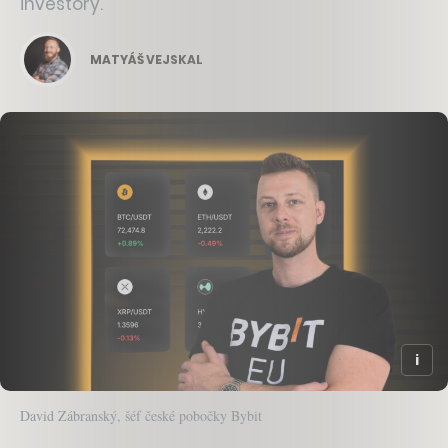
investory.
MATYÁŠ VEJSKAL
David Zábranský, šéf české pobočky Bybit