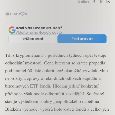
Sdílet
Uložit
0
Baví vás CzechCrunch?
Vídejte ho na Googlu častěji.
Sledovat
Preferovat
Trh s kryptoměnami v posledních týdnech opět testuje
odhodlání investorů. Cena bitcoinu se krátce propadla
pod hranici 60 tisíc dolarů, což okamžitě vyvolalo vlnu
nervozity a zprávy o rekordních odlivech kapitálu z
bitcoinových ETF fondů. Hledání jediné konkrétní
příčiny je však podle odborníků zavádějící. Současný
stav je výsledkem souhry geopolitického napětí na
Blízkém východě, výběrů hotovosti z fondů a celkových