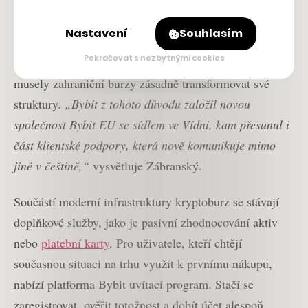
podle statistik burzy Bybit
denně zobchodují nižší
miliardy korun, což převyšuje objemy realizované v
Nastavení
Souhlasím
celé Africe
. S příchodem přísné evropské regulace
Pokračovat s nezbytnými cookies
MiCA (nařízení regulující evropské trhy s kryptoaktivy)
musely zahraniční burzy zásadně transformovat své
struktury.
„Bybit z tohoto důvodu založil novou
společnost Bybit EU se sídlem ve Vídni, kam přesunul i
část klientské podpory, která nově komunikuje mimo
jiné v češtině,“
vysvětluje Zábranský.
Součástí moderní infrastruktury kryptoburz se stávají
doplňkové služby, jako je pasivní zhodnocování aktiv
nebo
platební karty
. Pro uživatele, kteří chtějí
současnou situaci na trhu využít k prvnímu nákupu,
nabízí platforma Bybit uvítací program. Stačí se
zaregistrovat, ověřit totožnost a dobít účet alespoň