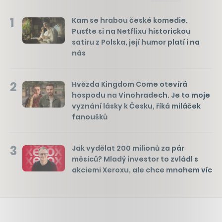
1
Kam se hrabou české komedie.
Pusťte si na Netflixu historickou
satiru z Polska, její humor platí i na
nás
2
Hvězda Kingdom Come otevírá
hospodu na Vinohradech. Je to moje
vyznání lásky k Česku, říká miláček
fanoušků
3
Jak vydělat 200 milionů za pár
měsíců? Mladý investor to zvládl s
akciemi Xeroxu, ale chce mnohem víc