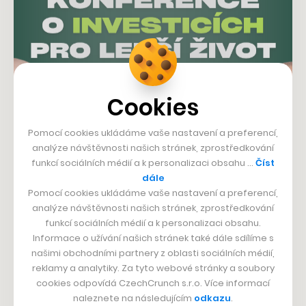
Cookies
Pomocí cookies ukládáme vaše nastavení a preferencí,
analýze návštěvnosti našich stránek, zprostředkování
funkcí sociálních médií a k personalizaci obsahu …
Číst
dále
Pomocí cookies ukládáme vaše nastavení a preferencí,
analýze návštěvnosti našich stránek, zprostředkování
funkcí sociálních médií a k personalizaci obsahu.
Informace o užívání našich stránek také dále sdílíme s
našimi obchodními partnery z oblasti sociálních médií,
Vstup globálních platforem na český trh mění
reklamy a analytiky. Za tyto webové stránky a soubory
cookies odpovídá CzechCrunch s.r.o. Více informací
dynamiku celého domácího prostředí. Čeští obchodníci
naleznete na následujícím
odkazu
.