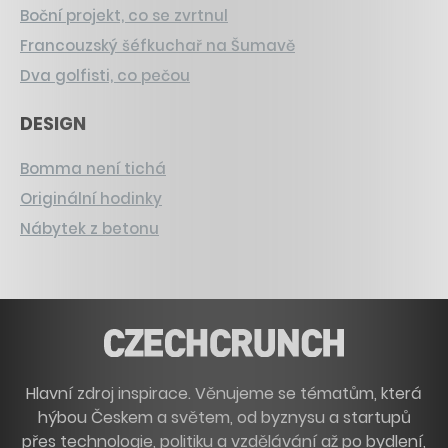
Boční projekt, co se zvrtnul
Francouzský šéfkuchař na Šumavě
Dva golfisti, co pečou
DESIGN
Bomma není tichá
Originální hodinky
Nábytek z betonu
Hlavní zdroj inspirace. Věnujeme se tématům, která
hýbou Českem a světem, od byznysu a startupů
přes technologie, politiku a vzdělávání až po bydlení,