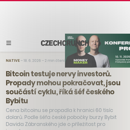
NATIVE
–
18. 6. 2026
–
2 min čtení
Bitcoin testuje nervy investorů.
Propady mohou pokračovat, jsou
součástí cyklu, říká šéf českého
Bybitu
Cena bitcoinu se propadla k hranici 60 tisíc
dolarů. Podle šéfa české pobočky burzy Bybit
Davida Zábranského jde o příležitost pro