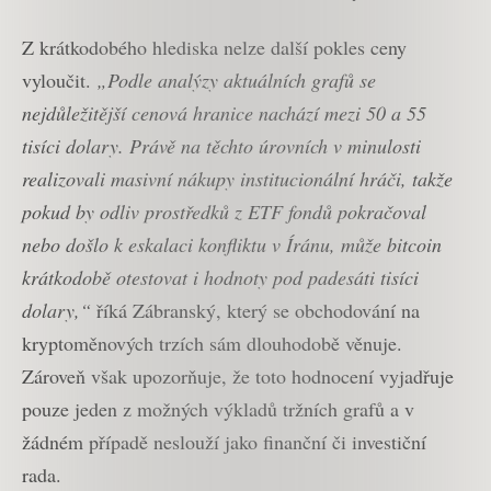
Z krátkodobého hlediska nelze další pokles ceny
vyloučit.
„Podle analýzy aktuálních grafů se
nejdůležitější cenová hranice nachází mezi 50 a 55
tisíci dolary. Právě na těchto úrovních v minulosti
realizovali masivní nákupy institucionální hráči, takže
pokud by odliv prostředků z ETF fondů pokračoval
nebo došlo k eskalaci konfliktu v Íránu, může bitcoin
krátkodobě otestovat i hodnoty pod padesáti tisíci
dolary,“
říká Zábranský, který se obchodování na
kryptoměnových trzích sám dlouhodobě věnuje.
Zároveň však upozorňuje, že toto hodnocení vyjadřuje
pouze jeden z možných výkladů tržních grafů a v
žádném případě neslouží jako finanční či investiční
rada.