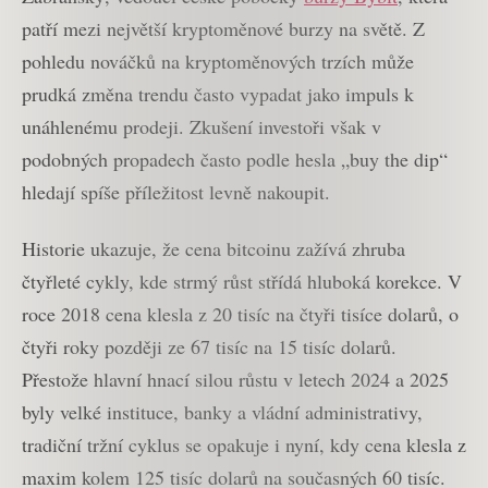
patří mezi největší kryptoměnové burzy na světě. Z
pohledu nováčků na kryptoměnových trzích může
prudká změna trendu často vypadat jako impuls k
unáhlenému prodeji. Zkušení investoři však v
podobných propadech často podle hesla „buy the dip“
hledají spíše příležitost levně nakoupit.
Historie ukazuje, že cena bitcoinu zažívá zhruba
čtyřleté cykly, kde strmý růst střídá hluboká korekce. V
roce 2018 cena klesla z 20 tisíc na čtyři tisíce dolarů, o
čtyři roky později ze 67 tisíc na 15 tisíc dolarů.
Přestože hlavní hnací silou růstu v letech 2024 a 2025
byly velké instituce, banky a vládní administrativy,
tradiční tržní cyklus se opakuje i nyní, kdy cena klesla z
maxim kolem 125 tisíc dolarů na současných 60 tisíc.