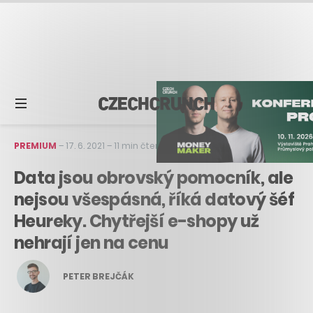
PREMIUM
–
17. 6. 2021
–
11 min čtení
Data jsou obrovský pomocník, ale
nejsou všespásná, říká datový šéf
Heureky. Chytřejší e-shopy už
nehrají jen na cenu
PETER BREJČÁK