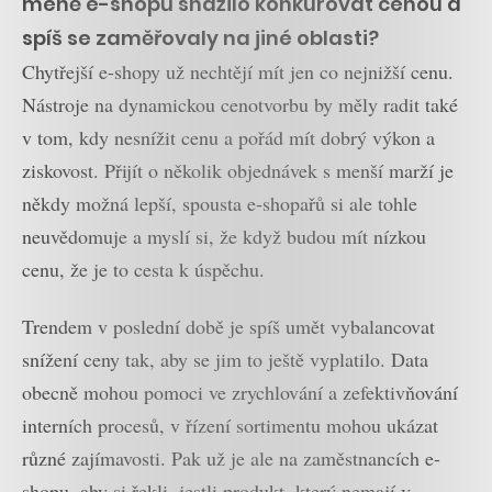
méně e-shopů snažilo konkurovat cenou a
spíš se zaměřovaly na jiné oblasti?
Chytřejší e-shopy už nechtějí mít jen co nejnižší cenu.
Nástroje na dynamickou cenotvorbu by měly radit také
v tom, kdy nesnížit cenu a pořád mít dobrý výkon a
ziskovost. Přijít o několik objednávek s menší marží je
někdy možná lepší, spousta e-shopařů si ale tohle
neuvědomuje a myslí si, že když budou mít nízkou
cenu, že je to cesta k úspěchu.
Trendem v poslední době je spíš umět vybalancovat
snížení ceny tak, aby se jim to ještě vyplatilo. Data
obecně mohou pomoci ve zrychlování a zefektivňování
interních procesů, v řízení sortimentu mohou ukázat
různé zajímavosti. Pak už je ale na zaměstnancích e-
shopu, aby si řekli, jestli produkt, který nemají v