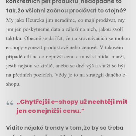
konkrétních pět produktů, nedopadne to
tak, že všichni začnou prodávat to stejné?
My jako Heureka jim neradíme, co mají prodávat, my
jim jen poskytneme data a záleží na nich, jakou zvolí
taktiku. Obecně se dá říct, že na srovnávačích se mohou
e-shopy vymezit produktově nebo cenově. V takovém
případě cílí na co nejnižší cenu a musí si hlídat marži,
jestli nejsou ve ztrátě, anebo se drží výš a snaží se být
na předních pozicích. Vždy je to na strategii daného e-
shopu.
„Chytřejší e-shopy už nechtějí mít
jen co nejnižší cenu.“
Vidíte nějaké trendy v tom, že by se třeba