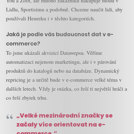
You a Zoot, ale mnoho zákazníků nakupuje módu v
Lidlu, Sportisimu a podobně. Chceme naučit lidi, aby
používali Heureku i v těchto kategoriích.
Jaká je podle vás budoucnost dat v e-
commerce?
To jsme ukázali akvizicí Datawepsu. Věříme
automatizaci nejenom marketingu, ale i v párování
produktů do katalogů nebo na databáze. Dynamický
repricing je a určitě bude v e-commerce velké téma v
dalších letech. Vždy je otázka, co řeší ti největší hráči a
co řeší zbytek trhu.
„Velké mezinárodní značky se
začaly více orientovat na e-
commerce.“