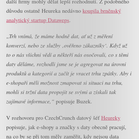
další firmy mohly dělat lepší rozhodnutí. Z podobného
důvodu ostatně Heureka nedávno
koupila brněnský
analytický startup Dataweps
.
„Trh vnímá, že máme hodně dat, ať už z měření
konverzí, nebo ze služby ‚ověřeno zákazníky‘. Když už
to o nás všichni vědí a někteří nás osočovali, co s těmi
daty děláme, rozhodli jsme se je agregovat na úrovni
produktů a kategorií a začít je vracet trhu zpátky. Aby i
e-shopaři měli možnost zmapovat si situaci na trhu,
mohli si tržní data propojit se svými a získali tak
zajímavé informace,“
popisuje Buzek.
V rozhovoru pro CzechCrunch datový šéf
Heureky
popisuje, jak e-shopy a značky s daty obecně pracují,
na co by se při tom měly zaměřit, kdy nejsou data