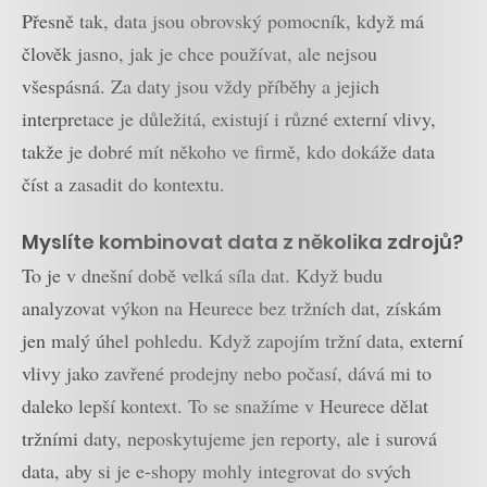
Přesně tak, data jsou obrovský pomocník, když má
člověk jasno, jak je chce používat, ale nejsou
všespásná. Za daty jsou vždy příběhy a jejich
interpretace je důležitá, existují i různé externí vlivy,
takže je dobré mít někoho ve firmě, kdo dokáže data
číst a zasadit do kontextu.
Myslíte kombinovat data z několika zdrojů?
To je v dnešní době velká síla dat. Když budu
analyzovat výkon na Heurece bez tržních dat, získám
jen malý úhel pohledu. Když zapojím tržní data, externí
vlivy jako zavřené prodejny nebo počasí, dává mi to
daleko lepší kontext. To se snažíme v Heurece dělat
tržními daty, neposkytujeme jen reporty, ale i surová
data, aby si je e-shopy mohly integrovat do svých