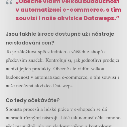
„Obecně vidím velkou budoucnost
v automatizaci e-commerce, s tím
souvisí i naše akvizice Dataweps.“
Jsou takhle široce dostupné už i nástroje
na sledování cen?
To je záležitost spíš středních a větších e-shopů a
především značek. Kontrolují si, jak jednotliví prodejci
nabízí jejich produkty. Obecně ale vidím velkou
budoucnost v automatizaci e-commerce, s tím souvisí i
naše nedávná akvizice Dataweps.
Co tedy očekáváte?
Spousta procesů a lidské práce v e-shopech se dá
nahradit různými nástroji. Lidé tak nemusí dělat mnoho
věcí manuálně, ale jen sledovat výkon a kontrolovat