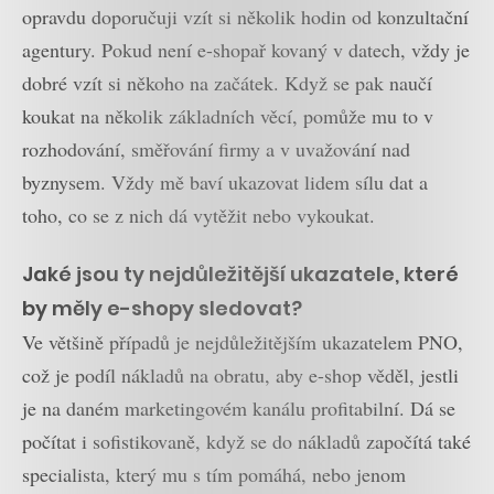
opravdu doporučuji vzít si několik hodin od konzultační
agentury. Pokud není e-shopař kovaný v datech, vždy je
dobré vzít si někoho na začátek. Když se pak naučí
koukat na několik základních věcí, pomůže mu to v
rozhodování, směřování firmy a v uvažování nad
byznysem. Vždy mě baví ukazovat lidem sílu dat a
toho, co se z nich dá vytěžit nebo vykoukat.
Jaké jsou ty nejdůležitější ukazatele, které
by měly e-shopy sledovat?
Ve většině případů je nejdůležitějším ukazatelem PNO,
což je podíl nákladů na obratu, aby e-shop věděl, jestli
je na daném marketingovém kanálu profitabilní. Dá se
počítat i sofistikovaně, když se do nákladů započítá také
specialista, který mu s tím pomáhá, nebo jenom