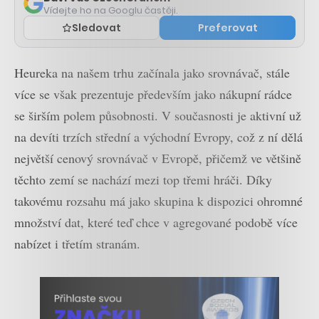
Vídejte ho na Googlu častěji.
Sledovat
Preferovat
Heureka na našem trhu začínala jako srovnávač, stále
více se však prezentuje především jako nákupní rádce
se širším polem působnosti. V současnosti je aktivní už
na devíti trzích střední a východní Evropy, což z ní dělá
největší cenový srovnávač v Evropě, přičemž ve většině
těchto zemí se nachází mezi top třemi hráči. Díky
takovému rozsahu má jako skupina k dispozici ohromné
množství dat, které teď chce v agregované podobě více
nabízet i třetím stranám.