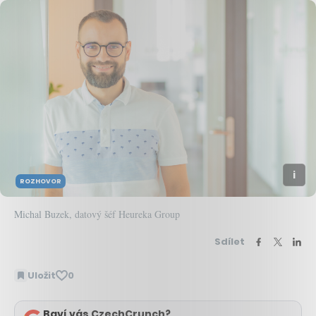
ROZHOVOR
Michal Buzek, datový šéf Heureka Group
Sdílet
Uložit
0
Baví vás CzechCrunch?