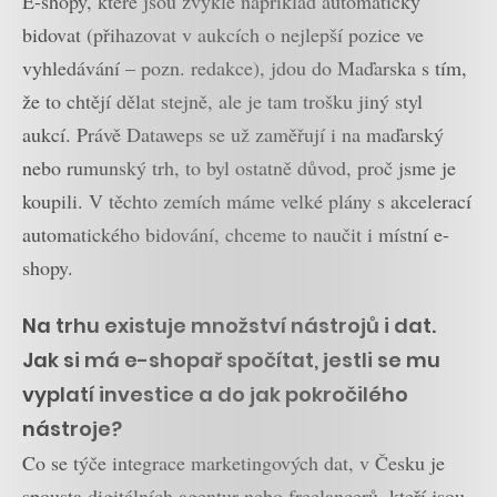
E-shopy, které jsou zvyklé například automaticky
bidovat (přihazovat v aukcích o nejlepší pozice ve
vyhledávání – pozn. redakce), jdou do Maďarska s tím,
že to chtějí dělat stejně, ale je tam trošku jiný styl
aukcí. Právě Dataweps se už zaměřují i na maďarský
nebo rumunský trh, to byl ostatně důvod, proč jsme je
koupili. V těchto zemích máme velké plány s akcelerací
automatického bidování, chceme to naučit i místní e-
shopy.
Na trhu existuje množství nástrojů i dat.
Jak si má e-shopař spočítat, jestli se mu
vyplatí investice a do jak pokročilého
nástroje?
Co se týče integrace marketingových dat, v Česku je
spousta digitálních agentur nebo freelancerů, kteří jsou