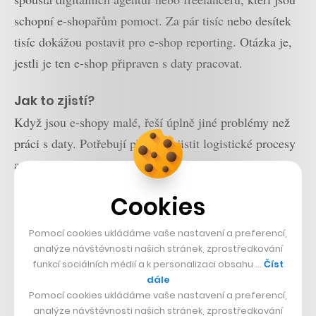
schopní e-shopařům pomoct. Za pár tisíc nebo desítek
tisíc dokážou postavit pro e-shop reporting. Otázka je,
jestli je ten e-shop připraven s daty pracovat.
Jak to zjistí?
Když jsou e-shopy malé, řeší úplně jiné problémy než
práci s daty. Potřebují přežít, zajistit logistické procesy
a distribuci, skladování. Pak dojdou do fáze, kdy si
automatizují a ladí interní procesy, s dalším růstem už
Cookies
dokážou zlepšit svůj výkon a rozšířit své portfolio. Na
to už data potřebují. Vidíme snahu e-shopů pracovat s
Pomocí cookies ukládáme vaše nastavení a preferencí,
daty tam, kde je velká konkurence, například když
analýze návštěvnosti našich stránek, zprostředkování
funkcí sociálních médií a k personalizaci obsahu …
Číst
prodávají mobily, pneumatiky nebo krmivo pro psy a
dále
kočky. V těchto segmentech máme nejvíc poptávek na
Pomocí cookies ukládáme vaše nastavení a preferencí,
analýze návštěvnosti našich stránek, zprostředkování
data.