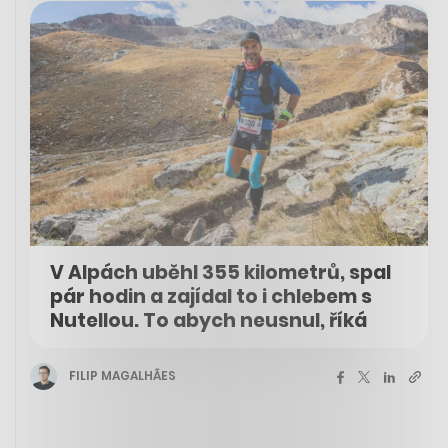
V Alpách uběhl 355 kilometrů, spal
pár hodin a zajídal to i chlebem s
Nutellou. To abych neusnul, říká
FILIP MAGALHÃES