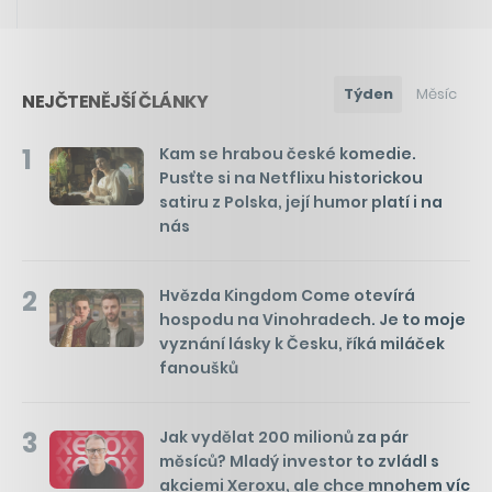
Týden
Měsíc
NEJČTENĚJŠÍ ČLÁNKY
1
Kam se hrabou české komedie.
Pusťte si na Netflixu historickou
satiru z Polska, její humor platí i na
nás
2
Hvězda Kingdom Come otevírá
hospodu na Vinohradech. Je to moje
vyznání lásky k Česku, říká miláček
fanoušků
3
Jak vydělat 200 milionů za pár
měsíců? Mladý investor to zvládl s
akciemi Xeroxu, ale chce mnohem víc