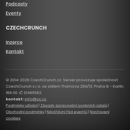
Podcasty
Eventy
CZECHCRUNCH
Inzerce
Kontakt
© 2014-2026 CzechCrunch.cz. Server provozuje společnost
CzechCrunch s.r.o. se sídlem Thámova 289/13, Praha 8 – Karlín,
186 00. IČ 01465562.
kontakt:
info@cc.cz
Podmínky užívání
|
Zásady zpracování osobních údajů
|
Obchodní podmínky
|
Návštěvní řád eventů
|
Nastavení
cookies