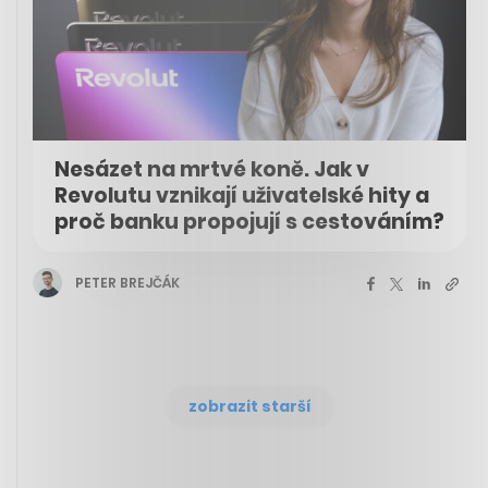
Nesázet na mrtvé koně. Jak v
Revolutu vznikají uživatelské hity a
proč banku propojují s cestováním?
PETER BREJČÁK
zobrazit starší