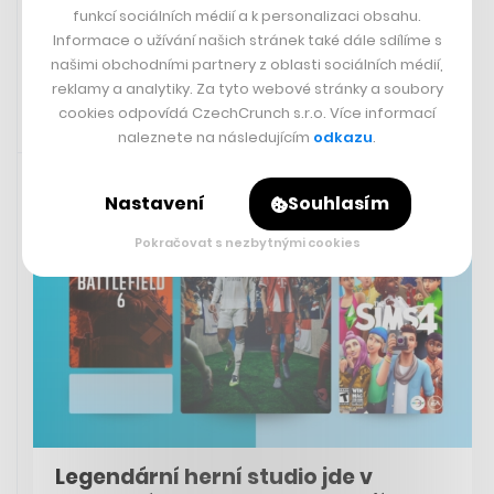
funkcí sociálních médií a k personalizaci obsahu.
FILIP HOUSKA
Informace o užívání našich stránek také dále sdílíme s
našimi obchodními partnery z oblasti sociálních médií,
reklamy a analytiky. Za tyto webové stránky a soubory
cookies odpovídá CzechCrunch s.r.o. Více informací
naleznete na následujícím
odkazu
.
29. 9. 2025 15:34
Nastavení
Souhlasím
Pokračovat s nezbytnými cookies
Legendární herní studio jde v