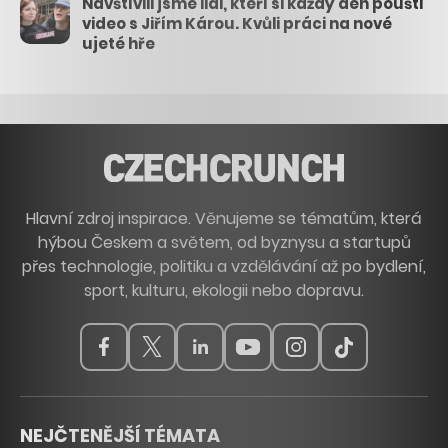
Navštívili jsme lidi, kteří si každý den pouští
video s Jiřím Károu. Kvůli práci na nové
ujeté hře
Hlavní zdroj inspirace. Věnujeme se tématům, která
hýbou Českem a světem, od byznysu a startupů
přes technologie, politiku a vzdělávání až po bydlení,
sport, kulturu, ekologii nebo dopravu.
NEJČTENĚJŠÍ TÉMATA