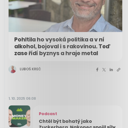
Pohltila ho vysoká politika a v ní
alkohol, bojoval i s rakovinou. Teď
zase řídí byznys a hraje metal
LUBOŠ KREČ
1. 10. 2025 06:08
Podcast
Chtěl být bohatý jako
Zuckerberg. Nakonec spojil síly