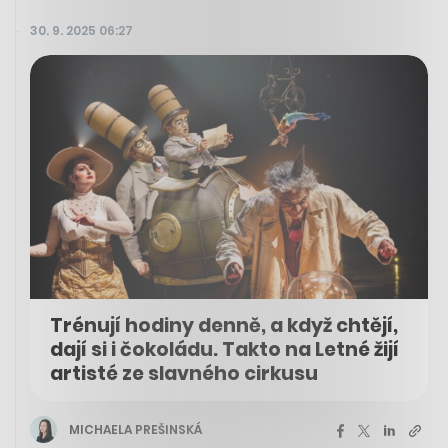
30. 9. 2025 06:27
Trénují hodiny denně, a když chtějí,
dají si i čokoládu. Takto na Letné žijí
artisté ze slavného cirkusu
MICHAELA PREŠINSKÁ