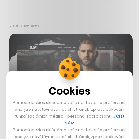
29. 9. 2025 16:51
Cookies
Pomocí cookies ukládáme vaše nastavení a preferencí,
analýze návštěvnosti našich stránek, zprostředkování
funkcí sociálních médií a k personalizaci obsahu …
Číst
Jiří Procházka rozšiřuje svůj byznys
dále
o streamovací službu. Za dvě
Pomocí cookies ukládáme vaše nastavení a preferencí,
stovky uvidíte, jak na sobě dře
analýze návštěvnosti našich stránek, zprostředkování