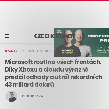
BYZNYS
–
27. 1. 2021
–
1 min čtení
Microsoft rostl na všech frontách.
Díky Xboxu a cloudu výrazně
předčil odhady a utržil rekordních
43 miliard dolarů
FILIP HOUSKA