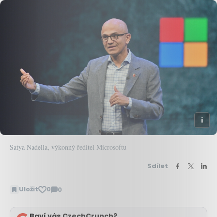
Satya Nadella, výkonný ředitel Microsoftu
Sdílet
Uložit
0
0
Zobrazit
komentáře
Baví vás CzechCrunch?