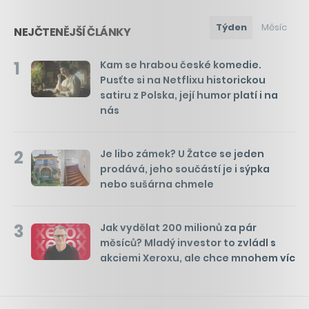
Týden
Měsíc
NEJČTENĚJŠÍ ČLÁNKY
1
Kam se hrabou české komedie.
Pusťte si na Netflixu historickou
satiru z Polska, její humor platí i na
nás
2
Je libo zámek? U Žatce se jeden
prodává, jeho součástí je i sýpka
nebo sušárna chmele
3
Jak vydělat 200 milionů za pár
měsíců? Mladý investor to zvládl s
akciemi Xeroxu, ale chce mnohem víc