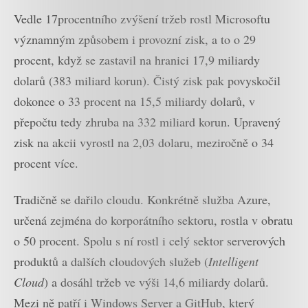
Vedle 17procentního zvýšení tržeb rostl Microsoftu
významným způsobem i provozní zisk, a to o 29
procent, když se zastavil na hranici 17,9 miliardy
dolarů (383 miliard korun). Čistý zisk pak povyskočil
dokonce o 33 procent na 15,5 miliardy dolarů, v
přepočtu tedy zhruba na 332 miliard korun. Upravený
zisk na akcii vyrostl na 2,03 dolaru, meziročně o 34
procent více.
Tradičně se dařilo cloudu. Konkrétně služba Azure,
určená zejména do korporátního sektoru, rostla v obratu
o 50 procent. Spolu s ní rostl i celý sektor serverových
produktů a dalších cloudových služeb (
Intelligent
Cloud
) a dosáhl tržeb ve výši 14,6 miliardy dolarů.
Mezi ně patří i Windows Server a GitHub, který