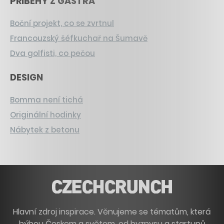
PŘÍBĚHY Z GASTRA
Boční projekt, co se zvrtnul
Francouzský šéfkuchař na Šumavě
Dva golfisti, co pečou
DESIGN
Bomma není tichá
Originální hodinky
Nábytek z betonu
Hlavní zdroj inspirace. Věnujeme se tématům, která
hýbou Českem a světem, od byznysu a startupů