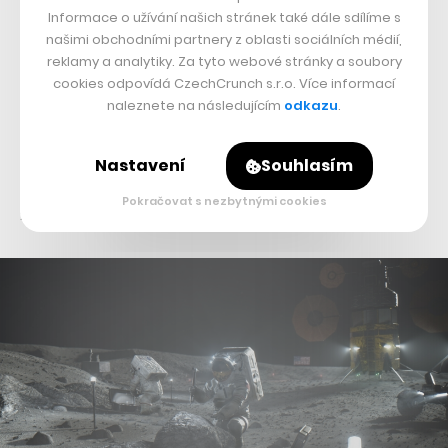
přepočtu 93 miliard korun. To je osmkrát více než
Informace o užívání našich stránek také dále sdílíme s
raketoplán a přibližně stejně jako cena, kterou pražský
našimi obchodními partnery z oblasti sociálních médií,
reklamy a analytiky. Za tyto webové stránky a soubory
dopravní podnik
dá za stavbu úseku metra D
.
cookies odpovídá CzechCrunch s.r.o. Více informací
naleznete na následujícím
odkazu
.
Nutno říct, že se zatím jedná o odhad, ovšem odhad z
letošního března od vnitřního auditního orgánu samotné
Nastavení
Souhlasím
NASA. Není tak divu, že jeho generální
Pokračovat s nezbytnými cookies
inspektor
prohlásil
takové náklady za neudržitelné.