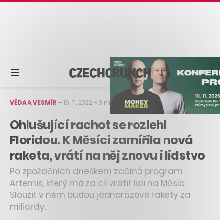
VĚDA A VESMÍR
–
16. 11. 2022
–
3 min čtení
Ohlušující rachot se rozlehl
Floridou. K Měsíci zamířila nová
raketa, vrátí na něj znovu i lidstvo
Po zpožděních dneškem začíná program
Artemis, který má za cíl vrátit lidi na Měsíc.
Sloužit v něm budou jednorázové rakety za
miliardy.