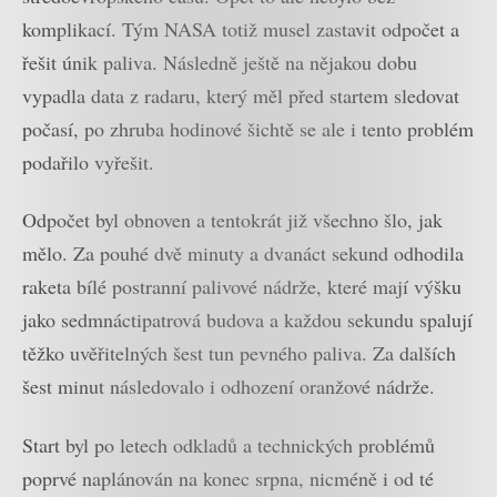
komplikací. Tým NASA totiž musel zastavit odpočet a
řešit únik paliva. Následně ještě na nějakou dobu
vypadla data z radaru, který měl před startem sledovat
počasí, po zhruba hodinové šichtě se ale i tento problém
podařilo vyřešit.
Odpočet byl obnoven a tentokrát již všechno šlo, jak
mělo. Za pouhé dvě minuty a dvanáct sekund odhodila
raketa bílé postranní palivové nádrže, které mají výšku
jako sedmnáctipatrová budova a každou sekundu spalují
těžko uvěřitelných šest tun pevného paliva. Za dalších
šest minut následovalo i odhození oranžové nádrže.
Start byl po letech odkladů a technických problémů
poprvé naplánován na konec srpna, nicméně i od té