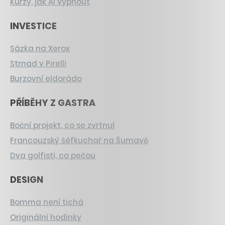
Kurzy, jak AI vypnout
INVESTICE
Sázka na Xerox
Strnad v Pirelli
Burzovní eldorádo
PŘÍBĚHY Z GASTRA
Boční projekt, co se zvrtnul
Francouzský šéfkuchař na Šumavě
Dva golfisti, co pečou
DESIGN
Bomma není tichá
Originální hodinky