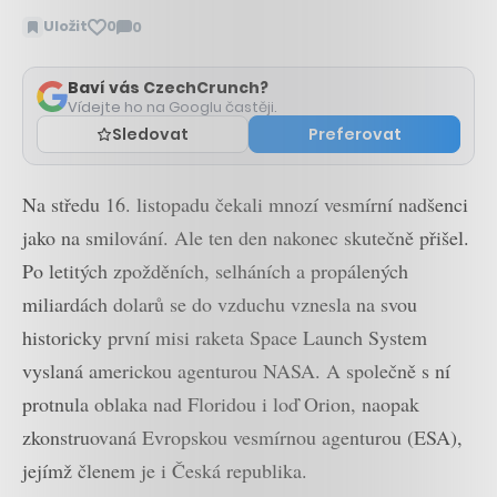
Uložit
0
0
Zobrazit
komentáře
Baví vás CzechCrunch?
Vídejte ho na Googlu častěji.
Sledovat
Preferovat
Na středu 16. listopadu čekali mnozí vesmírní nadšenci
jako na smilování. Ale ten den nakonec skutečně přišel.
Po letitých zpožděních, selháních a propálených
miliardách dolarů se do vzduchu vznesla na svou
historicky první misi raketa Space Launch System
vyslaná americkou agenturou NASA. A společně s ní
protnula oblaka nad Floridou i loď Orion, naopak
zkonstruovaná Evropskou vesmírnou agenturou (ESA),
jejímž členem je i Česká republika.