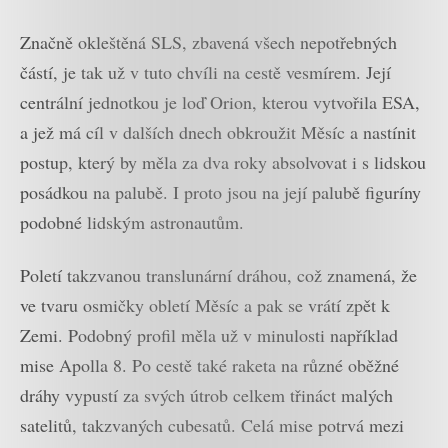
Značně okleštěná SLS, zbavená všech nepotřebných
částí, je tak už v tuto chvíli na cestě vesmírem. Její
centrální jednotkou je loď Orion, kterou vytvořila ESA,
a jež má cíl v dalších dnech obkroužit Měsíc a nastínit
postup, který by měla za dva roky absolvovat i s lidskou
posádkou na palubě. I proto jsou na její palubě figuríny
podobné lidským astronautům.
Poletí takzvanou translunární dráhou, což znamená, že
ve tvaru osmičky obletí Měsíc a pak se vrátí zpět k
Zemi. Podobný profil měla už v minulosti například
mise Apolla 8. Po cestě také raketa na různé oběžné
dráhy vypustí za svých útrob celkem třináct malých
satelitů, takzvaných cubesatů. Celá mise potrvá mezi