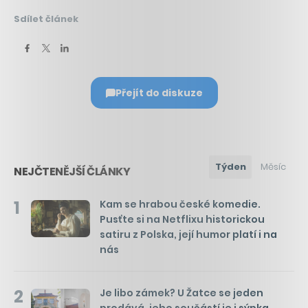
Sdílet článek
Přejít do diskuze
Týden
Měsíc
NEJČTENĚJŠÍ ČLÁNKY
1
Kam se hrabou české komedie.
Pusťte si na Netflixu historickou
satiru z Polska, její humor platí i na
nás
2
Je libo zámek? U Žatce se jeden