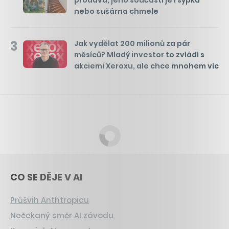
prodává, jeho součástí je i sýpka
nebo sušárna chmele
3
Jak vydělat 200 milionů za pár
měsíců? Mladý investor to zvládl s
akciemi Xeroxu, ale chce mnohem víc
CO SE DĚJE V AI
Průšvih Anthtropicu
Nečekaný směr AI závodu