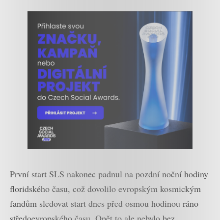
První start SLS nakonec padnul na pozdní noční hodiny
floridského času, což dovolilo evropským kosmickým
fandům sledovat start dnes před osmou hodinou ráno
středoevropského času. Opět to ale nebylo bez