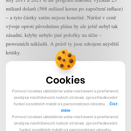
miliard dolarů (568 miliard korun po započtení inflace)
– a tyto částky zatím nejsou konečné. Nárůst v ceně
vývoje oproti původnímu plánu by ale ještě nebyl tak
zásadní, kdyby nebylo jiné položky na účtu –
provozních nákladů. A právě ty jsou zdrojem největší
kritiky.
Jeden start za 93 miliard
Cookies
Nejdříve srovnání – cena za start moderních raket
Falcon se počítá v desítkách milionů dolarů. Raketoplán
Pomocí cookies ukládáme vaše nastavení a preferencí,
analýze návštěvnosti našich stránek, zprostředkování
Space Shuttle v roce 2011 startoval za 584 milionů
funkcí sociálních médií a k personalizaci obsahu …
Číst
dolarů (se započtenou inflací v dnešních cenách). V
dále
případě Space Launch System ale cena jediného startu
Pomocí cookies ukládáme vaše nastavení a preferencí,
analýze návštěvnosti našich stránek, zprostředkování
vystřelí na těžko uvěřitelné 4,2 miliardy dolarů, v
funkcí sociálních médií a k personalizaci obsahu.