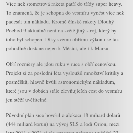
Více než stometrová raketa patří do třídy super heavy.
To znamená, že je schopna do vesmíru vynést více než
padesát tun nákladu. Kromě čínské rakety Dlouhý
Pochod 9 aktuálně není na světě jiný stroj, který by
toho byl schopen. Díky svému obřímu výkonu se tak
pohodlně dostane nejen k Měsíci, ale i k Marsu.
Obří rozměry ale jdou ruku v ruce s obří cenovkou.
Projekt si za poslední léta vysloužil množství kritiky a
posměšků, hlavně kvůli astronomickým nákladům,
které jsou v dobách stále zlevňujících cest do vesmíru
jen stěží uvěřitelné.
Původní plán sice hovořil o alokaci 18 miliard dolarů
(444 miliard korun) na vývoj SLS a lodi Orion, mezi
lety 2011 a 2021 si ale program nakonec vyžádal 23