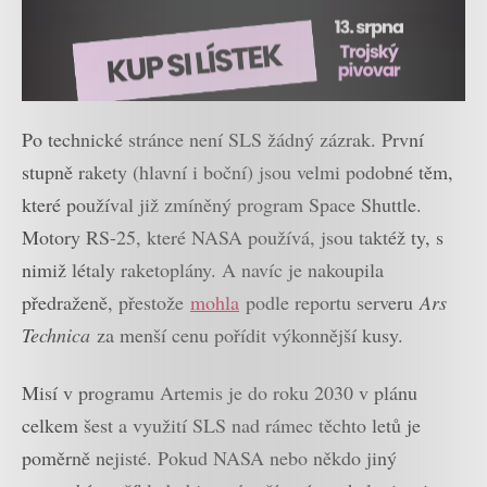
Po technické stránce není SLS žádný zázrak. První
stupně rakety (hlavní i boční) jsou velmi podobné těm,
které používal již zmíněný program Space Shuttle.
Motory RS-25, které NASA používá, jsou taktéž ty, s
nimiž létaly raketoplány. A navíc je nakoupila
předraženě, přestože
mohla
podle reportu serveru
Ars
Technica
za menší cenu pořídit výkonnější kusy.
Misí v programu Artemis je do roku 2030 v plánu
celkem šest a využití SLS nad rámec těchto letů je
poměrně nejisté. Pokud NASA nebo někdo jiný