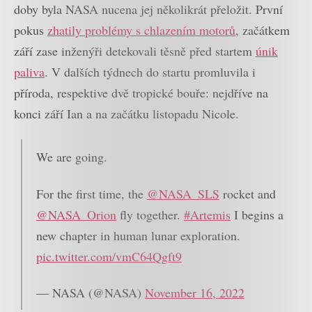
doby byla NASA nucena jej několikrát přeložit. První
pokus
zhatily problémy s chlazením motorů
, začátkem
září zase inženýři detekovali těsně před startem
únik
paliva
. V dalších týdnech do startu promluvila i
příroda, respektive dvě tropické bouře: nejdříve na
konci září Ian a na začátku listopadu Nicole.
We are going.
For the first time, the
@NASA_SLS
rocket and
@NASA_Orion
fly together.
#Artemis
I begins a
new chapter in human lunar exploration.
pic.twitter.com/vmC64Qgft9
— NASA (@NASA)
November 16, 2022