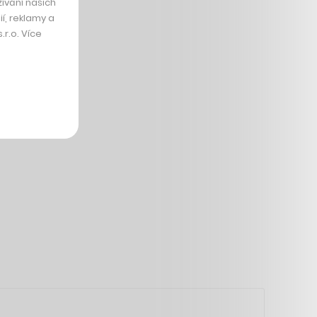
ívání našich
í, reklamy a
r.o. Více