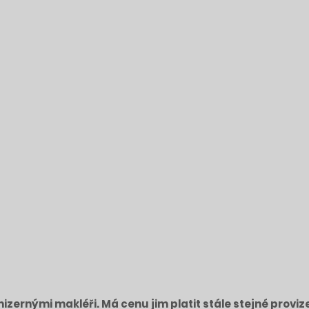
izernými makléři. Má cenu jim platit stále stejné proviz