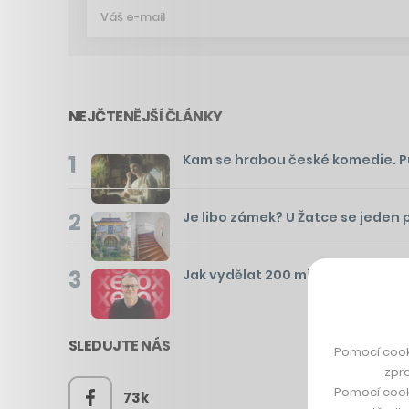
NEJČTENĚJŠÍ ČLÁNKY
1
Kam se hrabou české komedie. Pusť
2
Je libo zámek? U Žatce se jeden 
3
Jak vydělat 200 milionů za pár m
SLEDUJTE NÁS
Pomocí cook
zpro
Pomocí cook
73k