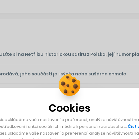
te si na Netflixu historickou satiru z Polska, její humor plat
prodává, jeho součástí je i sýpka nebo sušárna chmele
ěsíců? Mladý investor to zvládl s akciemi Xeroxu, ale chce 
Cookies
ies ukládáme vaše nastavení a preferencí, analýze návštěvnosti naš
středkování funkcí sociálních médií a k personalizaci obsahu …
Číst 
ies ukládáme vaše nastavení a preferencí, analýze návštěvnosti naš