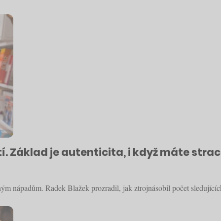
í. Základ je autenticita, i když máte strach
žným nápadům. Radek Blažek prozradil, jak ztrojnásobil počet sledujícíc