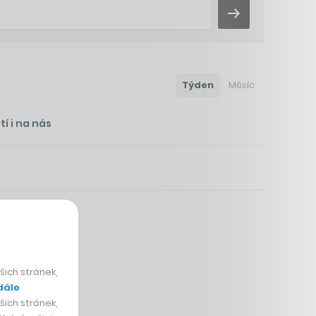
Týden
Měsíc
í i na nás
mnohem víc
ich stránek,
dále
ich stránek,