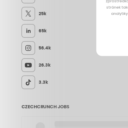
zprostředko
stránek tak
25k
analytik
65k
56.4k
26.3k
3.3k
CZECHCRUNCH JOBS