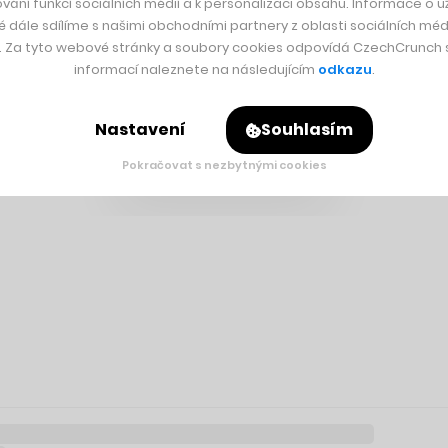
vání funkcí sociálních médií a k personalizaci obsahu. Informace o už
é dále sdílíme s našimi obchodními partnery z oblasti sociálních médi
y. Za tyto webové stránky a soubory cookies odpovídá CzechCrunch s.
informací naleznete na následujícím
odkazu
.
Nastavení
Souhlasím
Pokračovat s nezbytnými cookies