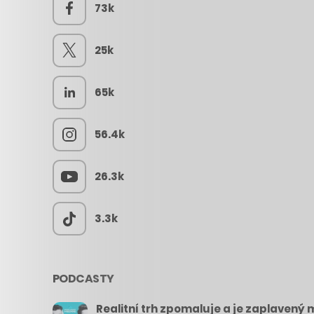
73k
25k
65k
56.4k
26.3k
3.3k
PODCASTY
Realitní trh zpomaluje a je zaplavený m