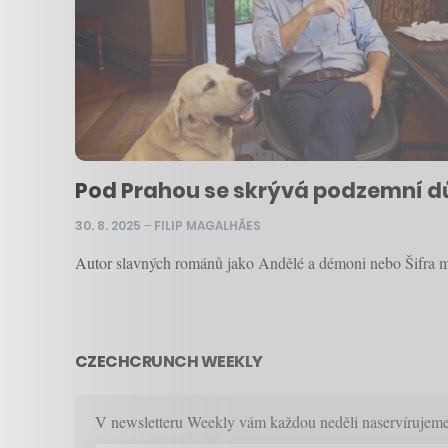
Pod Prahou se skrývá podzemní dům
30. 8. 2025
–
FILIP MAGALHÃES
Autor slavných románů jako Andělé a démoni nebo Šifra mis
CZECHCRUNCH WEEKLY
V newsletteru Weekly vám každou neděli naservírujeme p