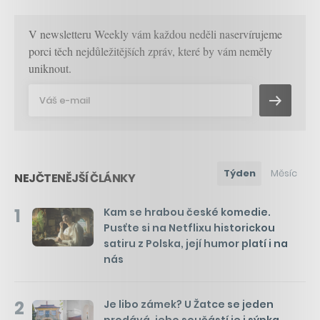
V newsletteru Weekly vám každou neděli naservírujeme
porci těch nejdůležitějších zpráv, které by vám neměly
uniknout.
Týden
Měsíc
NEJČTENĚJŠÍ ČLÁNKY
1
Kam se hrabou české komedie.
Pusťte si na Netflixu historickou
satiru z Polska, její humor platí i na
nás
2
Je libo zámek? U Žatce se jeden