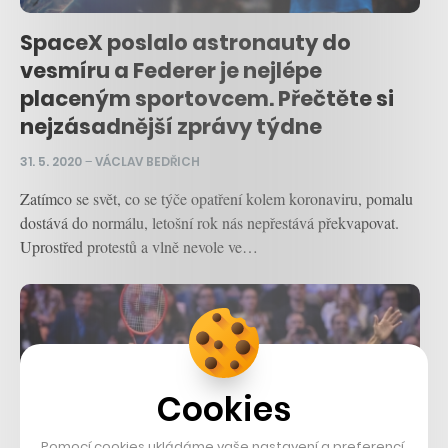
SpaceX poslalo astronauty do
vesmíru a Federer je nejlépe
placeným sportovcem. Přečtěte si
nejzásadnější zprávy týdne
31. 5. 2020
–
VÁCLAV BEDŘICH
Zatímco se svět, co se týče opatření kolem koronaviru, pomalu
dostává do normálu, letošní rok nás nepřestává překvapovat.
Uprostřed protestů a vlně nevole ve…
Cookies
Pomocí cookies ukládáme vaše nastavení a preferencí,