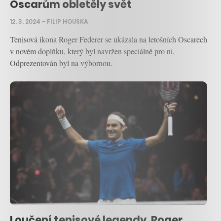
Oscarům obletěly svět
12. 3. 2024
–
FILIP HOUSKA
Tenisová ikona Roger Federer se ukázala na letošních Oscarech
v novém doplňku, který byl navržen speciálně pro ni.
Odprezentován byl na výbornou.
Loučení tenisové legendy. Roger