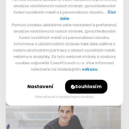
analýze návštěvnosti našich stránek, zprostředkování
funkcí sociálních médií a k personalizaci obsahu …
Číst
dále
Pomocí cookies ukládáme vaše nastavení a preferencí,
analýze návštěvnosti našich stránek, zprostředkování
Z tenisového kurtu do peněženek.
funkcí sociálních médií a k personalizaci obsahu.
Roger Federer je první žijící osobou
Informace o užívání našich stránek také dále sdílíme s
raženou do švýcarského franku
našimi obchodními partnery z oblasti sociálních médií,
reklamy a analytiky. Za tyto webové stránky a soubory
04. 12. 2019
–
VOJTĚCH SEDLÁČEK
cookies odpovídá CzechCrunch s.r.o. Více informací
naleznete na následujícím
odkazu
.
Se sportovními úspěchy jde ruku v ruce také popularita. Úspěšní
sportovci plní média a billboardy, ale jen těm největším hvězdám
jsou stavěny sochy a raženy…
Nastavení
Souhlasím
Pokračovat s nezbytnými cookies