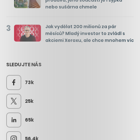
prodává, jeho součástí je i sýpka
nebo sušárna chmele
3
Jak vydělat 200 milionů za pár
měsíců? Mladý investor to zvládl s
akciemi Xeroxu, ale chce mnohem víc
SLEDUJTE NÁS
73k
25k
65k
56.4k