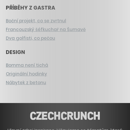
PŘÍBĚHY Z GASTRA
Boční projekt, co se zvrtnul
Francouzský šéfkuchař na Šumavě
Dva golfisti, co pečou
DESIGN
Bomma není tichá
Originální hodinky
Nábytek z betonu