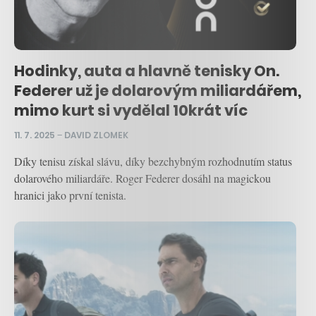
Hodinky, auta a hlavně tenisky On.
Federer už je dolarovým miliardářem,
mimo kurt si vydělal 10krát víc
11. 7. 2025
–
DAVID ZLOMEK
Díky tenisu získal slávu, díky bezchybným rozhodnutím status
dolarového miliardáře. Roger Federer dosáhl na magickou
hranici jako první tenista.