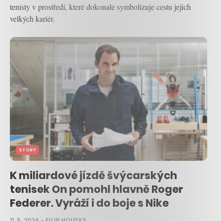
tenisty v prostředí, které dokonale symbolizuje cestu jejich
velkých kariér.
STORY
K miliardové jízdě švýcarských
tenisek On pomohl hlavně Roger
Federer. Vyráží i do boje s Nike
11. 5. 2024
–
FILIP HOUSKA