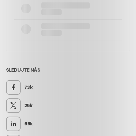
SLEDUJTE NÁS
73k
25k
65k