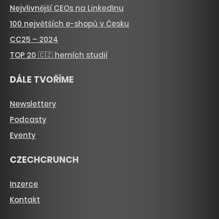
Nejvlivnější CEOs na LinkedInu
100 největších e-shopů v Česku
CC25 – 2024
TOP 20 🇨🇿 herních studií
DÁLE TVOŘÍME
Newslettery
Podcasty
Eventy
CZECHCRUNCH
Inzerce
Kontakt