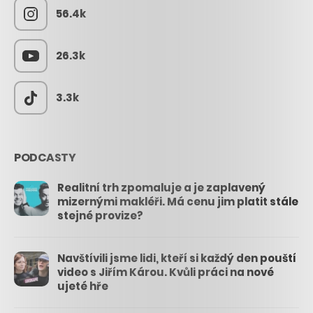
56.4k
26.3k
3.3k
PODCASTY
Realitní trh zpomaluje a je zaplavený
mizernými makléři. Má cenu jim platit stále
stejné provize?
Navštívili jsme lidi, kteří si každý den pouští
video s Jiřím Károu. Kvůli práci na nové
ujeté hře