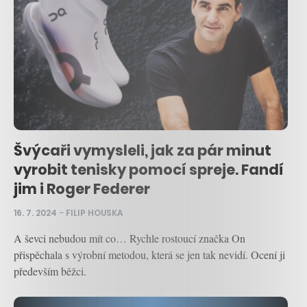
Švýcaři vymysleli, jak za pár minut
vyrobit tenisky pomocí spreje. Fandí
jim i Roger Federer
16. 7. 2024
–
FILIP HOUSKA
A ševci nebudou mít co… Rychle rostoucí značka On
přispěchala s výrobní metodou, která se jen tak nevidí. Ocení ji
především běžci.