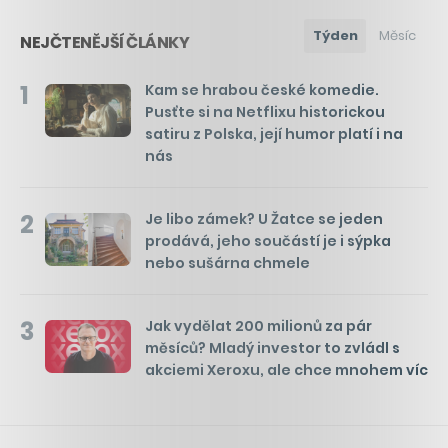
Týden
Měsíc
NEJČTENĚJŠÍ ČLÁNKY
1
Kam se hrabou české komedie.
Pusťte si na Netflixu historickou
satiru z Polska, její humor platí i na
nás
2
Je libo zámek? U Žatce se jeden
prodává, jeho součástí je i sýpka
nebo sušárna chmele
3
Jak vydělat 200 milionů za pár
měsíců? Mladý investor to zvládl s
akciemi Xeroxu, ale chce mnohem víc