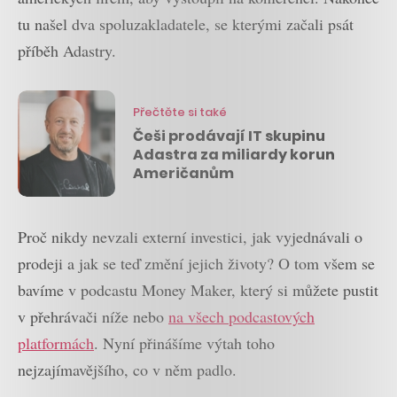
tu našel dva spoluzakladatele, se kterými začali psát
příběh Adastry.
Přečtěte si také
Češi prodávají IT skupinu
Adastra za miliardy korun
Američanům
Proč nikdy nevzali externí investici, jak vyjednávali o
prodeji a jak se teď změní jejich životy? O tom všem se
bavíme v podcastu Money Maker, který si můžete pustit
v přehrávači níže nebo
na všech podcastových
platformách
. Nyní přinášíme výtah toho
nejzajímavějšího, co v něm padlo.