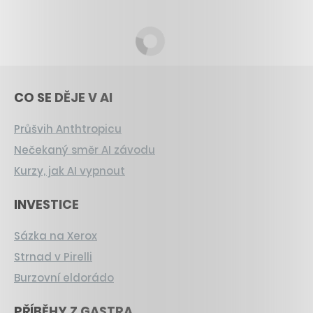
CO SE DĚJE V AI
Průšvih Anthtropicu
Nečekaný směr AI závodu
Kurzy, jak AI vypnout
INVESTICE
Sázka na Xerox
Strnad v Pirelli
Burzovní eldorádo
PŘÍBĚHY Z GASTRA