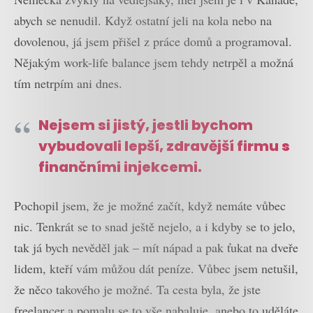
abych se nenudil. Když ostatní jeli na kola nebo na
dovolenou, já jsem přišel z práce domů a programoval.
Nějakým work-life balance jsem tehdy netrpěl a možná
tím netrpím ani dnes.
Nejsem si jistý, jestli bychom
vybudovali lepší, zdravější firmu s
finančními injekcemi.
Pochopil jsem, že je možné začít, když nemáte vůbec
nic. Tenkrát se to snad ještě nejelo, a i kdyby se to jelo,
tak já bych nevěděl jak – mít nápad a pak ťukat na dveře
lidem, kteří vám můžou dát peníze. Vůbec jsem netušil,
že něco takového je možné. Ta cesta byla, že jste
freelancer a pomalu se to vše nabaluje, anebo to uděláte