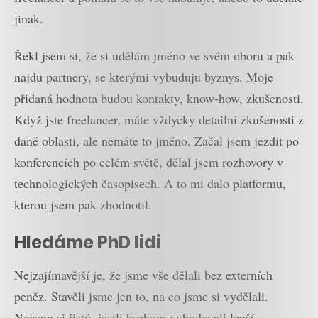
jinak.
Řekl jsem si, že si udělám jméno ve svém oboru a pak
najdu partnery, se kterými vybuduju byznys. Moje
přidaná hodnota budou kontakty, know-how, zkušenosti.
Když jste freelancer, máte vždycky detailní zkušenosti z
dané oblasti, ale nemáte to jméno. Začal jsem jezdit po
konferencích po celém světě, dělal jsem rozhovory v
technologických časopisech. A to mi dalo platformu,
kterou jsem pak zhodnotil.
Hledáme PhD lidi
Nejzajímavější je, že jsme vše dělali bez externích
peněz. Stavěli jsme jen to, na co jsme si vydělali.
Nejsem si jistý, jestli bychom vybudovali lepší,