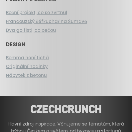
Boční projekt, co se zvrtnul
Francouzský šéfkuchař na Šumavě
Dva golfisti, co pečou
DESIGN
Bomma není tichá
Originální hodinky
Nábytek z betonu
Hlavní zdroj inspirace. Věnujeme se tématům, která
hýbou Českem a světem, od byznysu a startupů