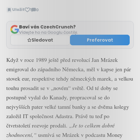
Uložit
1
0
Zobrazit
komentáře
Baví vás CzechCrunch?
Vídejte ho na Googlu častěji.
Sledovat
Preferovat
Když v roce 1989 ještě před revolucí Jan Mrázek
emigroval do západního Německa, měl v kapse jen pár
stovek eur, respektive tehdy německých marek, a velkou
touhu prosadit se v „novém“ světě. Od té doby se
postupně vydal do Kanady, propracoval se do
nejvyšších pater velké tamní banky a se dvěma kolegy
založil IT společnost Adastra. Právě tu teď po
čtvrtstoletí rozvoje prodali.
„Je to celkem dobré
zhodnocení,“
usmívá se Mrázek v podcastu Money