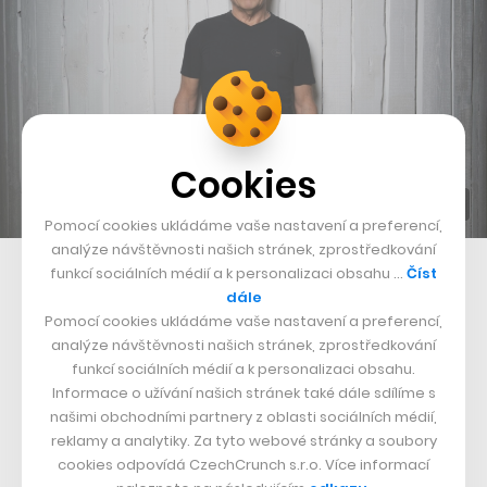
Cookies
Pomocí cookies ukládáme vaše nastavení a preferencí,
analýze návštěvnosti našich stránek, zprostředkování
Jan Mrázek, spoluzakladatel společnosti Adastra
funkcí sociálních médií a k personalizaci obsahu …
Číst
dále
Makal jsem, protože jsem měl půl úvazku na univerzitě,
Pomocí cookies ukládáme vaše nastavení a preferencí,
analýze návštěvnosti našich stránek, zprostředkování
na 100 procent jsem studoval, ještě jsem si tam
funkcí sociálních médií a k personalizaci obsahu.
dodělával matfyz na jiné škole a k tomu jsem dva a půl
Informace o užívání našich stránek také dále sdílíme s
dne v týdnu programoval v jedné malé softwarové
našimi obchodními partnery z oblasti sociálních médií,
reklamy a analytiky. Za tyto webové stránky a soubory
firmě, takže jsem se vůbec nenudil. Mimochodem
cookies odpovídá CzechCrunch s.r.o. Více informací
emigroval jsem s 400 německými markami čili