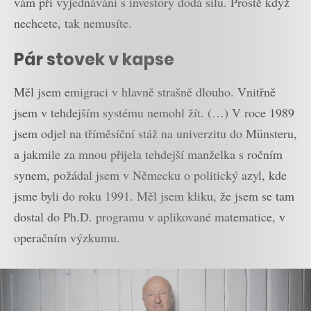
vám při vyjednávání s investory dodá sílu. Prostě když
nechcete, tak nemusíte.
Pár stovek v kapse
Měl jsem emigraci v hlavně strašně dlouho. Vnitřně
jsem v tehdejším systému nemohl žít. (…) V roce 1989
jsem odjel na tříměsíční stáž na univerzitu do Münsteru,
a jakmile za mnou přijela tehdejší manželka s ročním
synem, požádal jsem v Německu o politický azyl, kde
jsme byli do roku 1991. Měl jsem kliku, že jsem se tam
dostal do Ph.D. programu v aplikované matematice, v
operačním výzkumu.