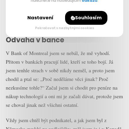
naleznete na následujícím
odkazu
.
nějakými 200 eury, takže vše, co dnes vidíte, má základ
právě tady. Návratnost těch 200 je fakticky docela
Nastavení
Souhlasím
solidní. A v prosinci 1991 jsme odešli do Kanady.
Pokračovat s nezbytnými cookies
Odvaha v bance
V Bank of Montreal jsem se nebál, že mě vyhodí.
Přitom v bankách pracují lidé, kteří se toho bojí. Já
jsem tenhle strach v sobě nikdy neměl, a proto jsem
chodil a ptal se: „Proč neděláme věci jinak? Proč
nezkusíme tohle?“ Začal jsem si chodit pro peníze na
nákup technologií a oni mi je začali dávat, protože jsem
se choval jinak než všichni ostatní.
Vždy jsem chtěl být podnikatel, a jak jsem byl z
Německa zvyklý na vedlejšáky, měl jsem je i v Kanadě,