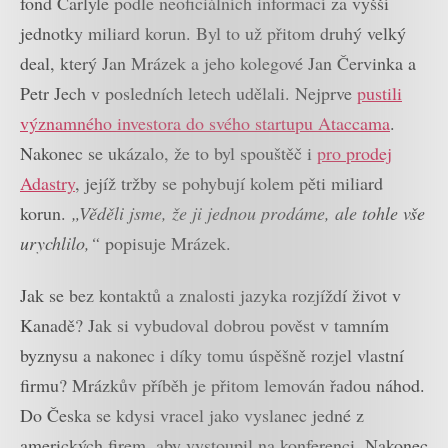
fond Carlyle podle neoficiálních informací za vyšší
jednotky miliard korun. Byl to už přitom druhý velký
deal, který Jan Mrázek a jeho kolegové Jan Červinka a
Petr Jech v posledních letech udělali. Nejprve
pustili
významného investora do svého startupu Ataccama
.
Nakonec se ukázalo, že to byl spouštěč i
pro prodej
Adastry
, jejíž tržby se pohybují kolem pěti miliard
korun.
„Věděli jsme, že ji jednou prodáme, ale tohle vše
urychlilo,“
popisuje Mrázek.
Jak se bez kontaktů a znalosti jazyka rozjíždí život v
Kanadě? Jak si vybudoval dobrou pověst v tamním
byznysu a nakonec i díky tomu úspěšně rozjel vlastní
firmu? Mrázkův příběh je přitom lemován řadou náhod.
Do Česka se kdysi vracel jako vyslanec jedné z
amerických firem, aby vystoupil na konferenci. Nakonec