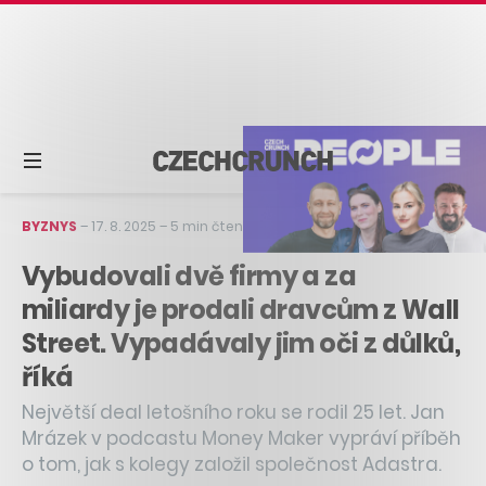
BYZNYS
–
17. 8. 2025
–
5 min čtení
Vybudovali dvě firmy a za
miliardy je prodali dravcům z Wall
Street. Vypadávaly jim oči z důlků,
říká
Největší deal letošního roku se rodil 25 let. Jan
Mrázek v podcastu Money Maker vypráví příběh
o tom, jak s kolegy založil společnost Adastra.