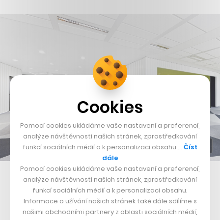
Cookies
Pomocí cookies ukládáme vaše nastavení a preferencí,
analýze návštěvnosti našich stránek, zprostředkování
funkcí sociálních médií a k personalizaci obsahu …
Číst
dále
Pomocí cookies ukládáme vaše nastavení a preferencí,
Pražské kanceláře Avastu
analýze návštěvnosti našich stránek, zprostředkování
funkcí sociálních médií a k personalizaci obsahu.
Informace o užívání našich stránek také dále sdílíme s
našimi obchodními partnery z oblasti sociálních médií,