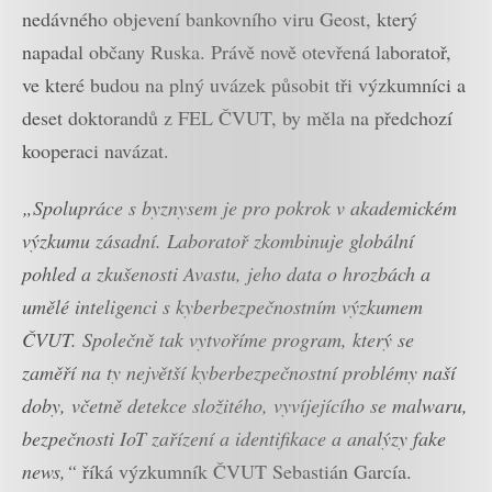
nedávného objevení bankovního viru Geost, který
napadal občany Ruska. Právě nově otevřená laboratoř,
ve které budou na plný uvázek působit tři výzkumníci a
deset doktorandů z FEL ČVUT, by měla na předchozí
kooperaci navázat.
„Spolupráce s byznysem je pro pokrok v akademickém
výzkumu zásadní. Laboratoř zkombinuje globální
pohled a zkušenosti Avastu, jeho data o hrozbách a
umělé inteligenci s kyberbezpečnostním výzkumem
ČVUT. Společně tak vytvoříme program, který se
zaměří na ty největší kyberbezpečnostní problémy naší
doby, včetně detekce složitého, vyvíjejícího se malwaru,
bezpečnosti IoT zařízení a identifikace a analýzy fake
news,“
říká výzkumník ČVUT Sebastián García.