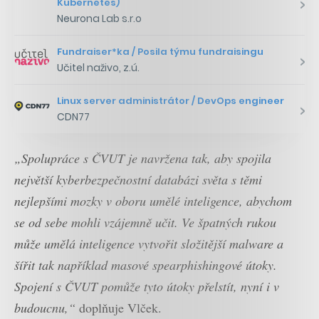
Kubernetes)
Neurona Lab s.r.o
Fundraiser*ka / Posila týmu fundraisingu
Učitel naživo, z.ú.
Linux server administrátor / DevOps engineer
CDN77
„Spolupráce s ČVUT je navržena tak, aby spojila
největší kyberbezpečnostní databázi světa s těmi
nejlepšími mozky v oboru umělé inteligence, abychom
se od sebe mohli vzájemně učit.
Ve špatných rukou
může umělá inteligence vytvořit složitější malware a
šířit tak například masové spearphishingové útoky.
Spojení s ČVUT pomůže tyto útoky přelstít, nyní i v
budoucnu,“
doplňuje Vlček.