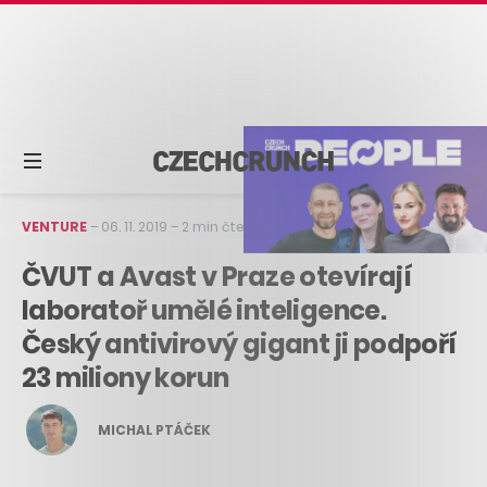
VENTURE
–
06. 11. 2019
–
2 min čtení
ČVUT a Avast v Praze otevírají
laboratoř umělé inteligence.
Český antivirový gigant ji podpoří
23 miliony korun
MICHAL PTÁČEK