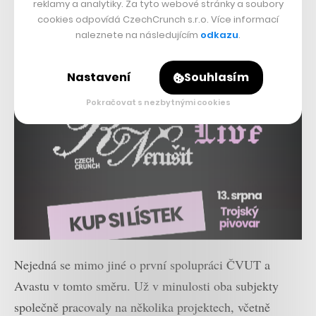
reklamy a analytiky. Za tyto webové stránky a soubory
cookies odpovídá CzechCrunch s.r.o. Více informací
naleznete na následujícím
odkazu
.
Nastavení
Souhlasím
Pokračovat s nezbytnými cookies
Nejedná se mimo jiné o první spolupráci ČVUT a
Avastu v tomto směru. Už v minulosti oba subjekty
společně pracovaly na několika projektech, včetně