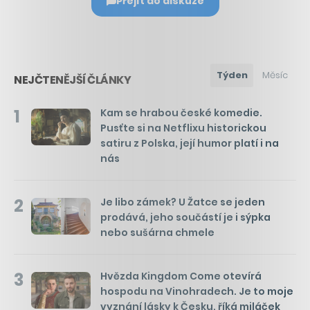
Přejít do diskuze
Týden
Měsíc
NEJČTENĚJŠÍ ČLÁNKY
1
Kam se hrabou české komedie.
Pusťte si na Netflixu historickou
satiru z Polska, její humor platí i na
nás
2
Je libo zámek? U Žatce se jeden
prodává, jeho součástí je i sýpka
nebo sušárna chmele
3
Hvězda Kingdom Come otevírá
hospodu na Vinohradech. Je to moje
vyznání lásky k Česku, říká miláček