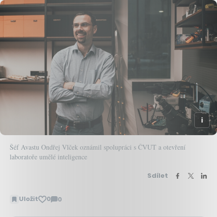
Šéf Avastu Ondřej Vlček oznámil spolupráci s ČVUT a otevření
laboratoře umělé inteligence
Sdílet
Uložit
0
0
Zobrazit
komentáře