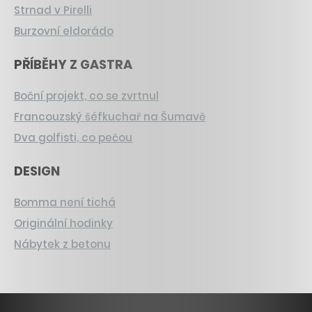
Strnad v Pirelli
Burzovní eldorádo
PŘÍBĚHY Z GASTRA
Boční projekt, co se zvrtnul
Francouzský šéfkuchař na Šumavě
Dva golfisti, co pečou
DESIGN
Bomma není tichá
Originální hodinky
Nábytek z betonu