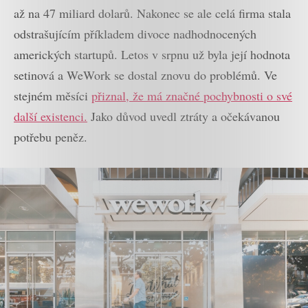
až na 47 miliard dolarů. Nakonec se ale celá firma stala
odstrašujícím příkladem divoce nadhodnocených
amerických startupů. Letos v srpnu už byla její hodnota
setinová a WeWork se dostal znovu do problémů. Ve
stejném měsíci
přiznal, že má značné pochybnosti o své
další existenci.
Jako důvod uvedl ztráty a očekávanou
potřebu peněz.