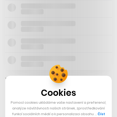
Firmu pak tvrdě zasáhla pandemie, protože covidová
opatření lidi přiměla pracovat z domova. V roce 2021
Cookies
se WeWork dostal na burzu, ale jen díky spojení s
firmou specializovanou na akvizice, takzvanou SPAC.
Pomocí cookies ukládáme vaše nastavení a preferencí,
analýze návštěvnosti našich stránek, zprostředkování
Ještě minulé úterý měl před propadem ceny akcií
funkcí sociálních médií a k personalizaci obsahu …
Číst