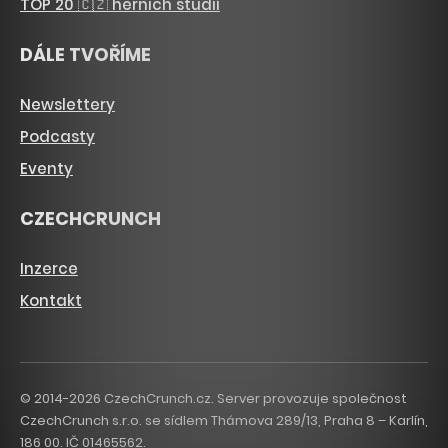
TOP 20 🇨🇿 herních studií
DÁLE TVOŘÍME
Newslettery
Podcasty
Eventy
CZECHCRUNCH
Inzerce
Kontakt
© 2014-2026 CzechCrunch.cz. Server provozuje společnost
CzechCrunch s.r.o. se sídlem Thámova 289/13, Praha 8 – Karlín,
186 00. IČ 01465562.