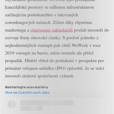
kancelářské prostory se sdílenou infrastrukturou
začínajícím podnikatelům v takzvaných
coworkingových místech. Zčásti díky chytrému
marketingu a
charismatu zakladatelů
poslali investoři do
rozvoje firmy obrovské částky. S pověstí jednoho z
nejhodnotnějších startupů pak chtěl WeWork v roce
2019 vstoupit na burzu, místo triumfu ale přišel
propadák. Hlubší vhled do podnikání v prospektu pro
primární veřejnou nabídku (IPO) způsobil, že se velcí
investoři ztrátové společnosti vyhnuli.
Nastartujte svou kariéru
Více na CzechCrunch Jobs