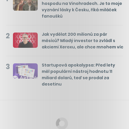
hospodu na Vinohradech. Je to moje
vyznání lásky k Česku, říká miláček
fanoušků
2
Jak vydělat 200 milionů za pár
měsíců? Mladý investor to zvládl s
akciemi Xeroxu, ale chce mnohem víc
3
Startupová apokalypsa: Před lety
měl populární nástroj hodnotu 11
miliard dolarů, teď se prodal za
desetinu