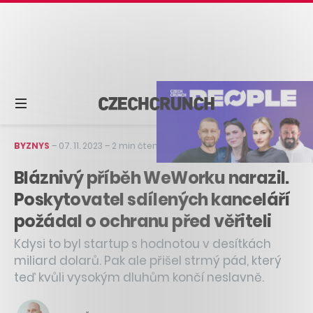
BYZNYS
–
07. 11. 2023
–
2 min čtení
Bláznivý příběh WeWorku narazil.
Poskytovatel sdílených kanceláří
požádal o ochranu před věřiteli
Kdysi to byl startup s hodnotou v desítkách
miliard dolarů. Pak ale přišel strmý pád, který
teď kvůli vysokým dluhům končí neslavně.