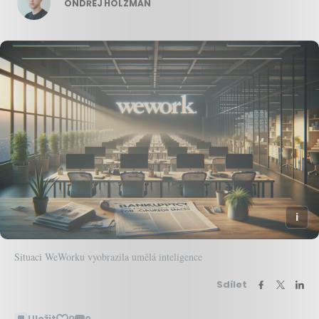
ONDŘEJ HOLZMAN
Situaci WeWorku vyobrazila umělá inteligence
Sdílet
Uložit
0