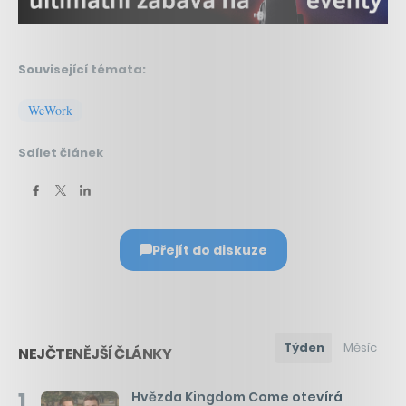
Související témata:
WeWork
Sdílet článek
Přejít do diskuze
Týden
Měsíc
NEJČTENĚJŠÍ ČLÁNKY
1
Hvězda Kingdom Come otevírá