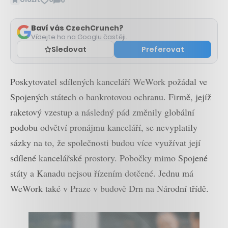
0
Zobrazit
komentáře
Baví vás CzechCrunch?
Vídejte ho na Googlu častěji.
Sledovat
Preferovat
Poskytovatel sdílených kanceláří WeWork požádal ve
Spojených státech o bankrotovou ochranu. Firmě, jejíž
raketový vzestup a následný pád změnily globální
podobu odvětví pronájmu kanceláří, se nevyplatily
sázky na to, že společnosti budou více využívat její
sdílené kancelářské prostory. Pobočky mimo Spojené
státy a Kanadu nejsou řízením dotčené. Jednu má
WeWork také v Praze v budově Drn na Národní třídě.