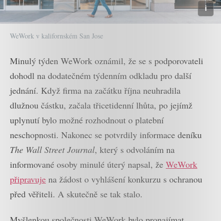
WeWork v kalifornském San Jose
Minulý týden WeWork oznámil, že se s podporovateli
dohodl na dodatečném týdenním odkladu pro další
jednání. Když firma na začátku října neuhradila
dlužnou částku, začala třicetidenní lhůta, po jejímž
uplynutí bylo možné rozhodnout o platební
neschopnosti. Nakonec se potvrdily informace deníku
The Wall Street Journal
, který s odvoláním na
informované osoby minulé úterý napsal, že
WeWork
připravuje
na žádost o vyhlášení konkurzu s ochranou
před věřiteli. A skutečně se tak stalo.
Myšlenkou společnosti WeWork bylo pronajímat