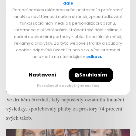
hodnotu přibližně 120 milionů dolarů. Ve středu pak už
dále
Pomocí cookies ukládáme vaše nastavení a preferencí,
jeho hodnota na burze činila 60 milionů dolarů. Od
analýze návštěvnosti našich stránek, zprostředkování
počátku letošního roku akcie firmy klesly o zhruba 98,5
funkcí sociálních médií a k personalizaci obsahu.
procenta.
Informace o užívání našich stránek také dále sdílíme s
našimi obchodními partnery z oblasti sociálních médií,
reklamy a analytiky. Za tyto webové stránky a soubory
Firmě se také stále nedaří dostat do zisku, protože platí
cookies odpovídá CzechCrunch s.r.o. Více informací
vysoké částky za pronájem prostor, její firemní klientela
naleznete na následujícím
odkazu
.
ale převážně omezuje nebo ruší pronájmy kvůli trendu
práce z domova. Mnoho jejích zákazníků tvořily
Nastavení
Souhlasím
začínající a menší podniky, které omezily své výdaje
Pokračovat s nezbytnými cookies
kvůli vysoké inflaci a zhoršení ekonomických vyhlídek.
Ve druhém čtvrtletí, kdy naposledy oznámila finanční
výsledky, spotřebovaly platby za prostory 74 procent
svých tržeb.