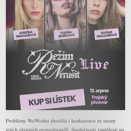
Problémy WeWorku zhoršila i konkurence ze strany
jejích vlastních pronajímatelů. Společnosti zaměřené na