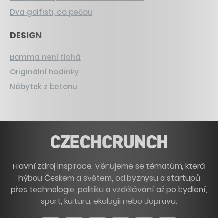
Dva golfisti, co pečou
DESIGN
Bomma není tichá
Originální hodinky
Nábytek z betonu
Hlavní zdroj inspirace. Věnujeme se tématům, která
hýbou Českem a světem, od byznysu a startupů
přes technologie, politiku a vzdělávání až po bydlení,
sport, kulturu, ekologii nebo dopravu.