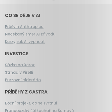
CO SE DĚJE V AI
Průšvih Anthtropicu
Nečekaný směr AI závodu
Kurzy, jak AI vypnout
INVESTICE
Sázka na Xerox
Strnad v Pirelli
Burzovní eldorádo
PŘÍBĚHY Z GASTRA
Boční projekt, co se zvrtnul
Francouzský šéfkuchař na Šumavě