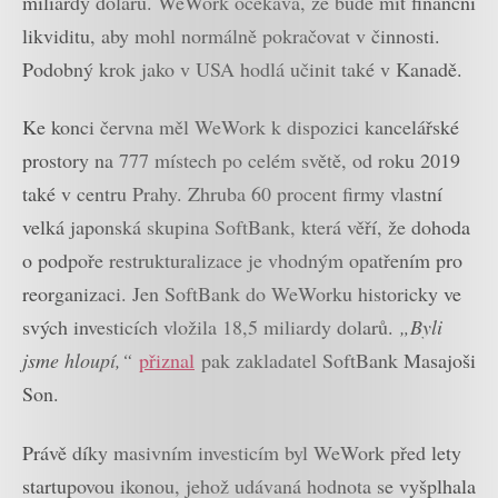
miliardy dolarů. WeWork očekává, že bude mít finanční
likviditu, aby mohl normálně pokračovat v činnosti.
Podobný krok jako v USA hodlá učinit také v Kanadě.
Ke konci června měl WeWork k dispozici kancelářské
prostory na 777 místech po celém světě, od roku 2019
také v centru Prahy. Zhruba 60 procent firmy vlastní
velká japonská skupina SoftBank, která věří, že dohoda
o podpoře restrukturalizace je vhodným opatřením pro
reorganizaci. Jen SoftBank do WeWorku historicky ve
svých investicích vložila 18,5 miliardy dolarů.
„Byli
jsme hloupí,“
přiznal
pak zakladatel SoftBank Masajoši
Son.
Právě díky masivním investicím byl WeWork před lety
startupovou ikonou, jehož udávaná hodnota se vyšplhala