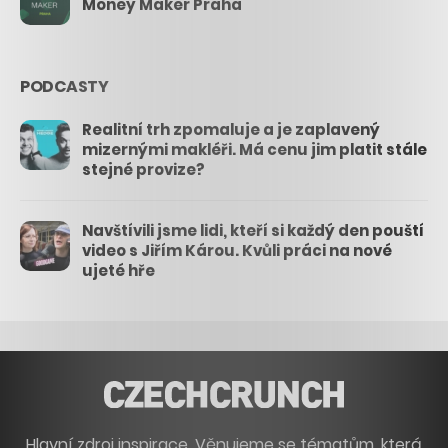
Money Maker Praha
PODCASTY
Realitní trh zpomaluje a je zaplavený
mizernými makléři. Má cenu jim platit stále
stejné provize?
Navštívili jsme lidi, kteří si každý den pouští
video s Jiřím Károu. Kvůli práci na nové
ujeté hře
Hlavní zdroj inspirace. Věnujeme se tématům, která