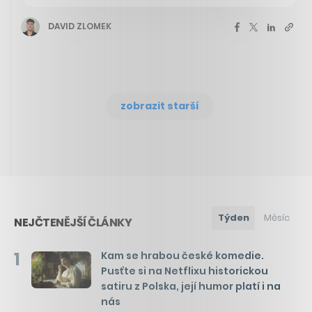
DAVID ZLOMEK
zobrazit starší
Týden
Měsíc
NEJČTENĚJŠÍ ČLÁNKY
1
Kam se hrabou české komedie.
Pusťte si na Netflixu historickou
satiru z Polska, její humor platí i na
nás