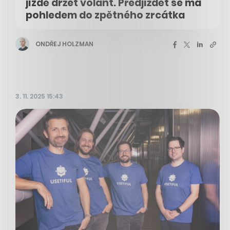
jízdě držet volant. Předjíždět se má
pohledem do zpětného zrcátka
ONDŘEJ HOLZMAN
3. 11. 2025 15:43