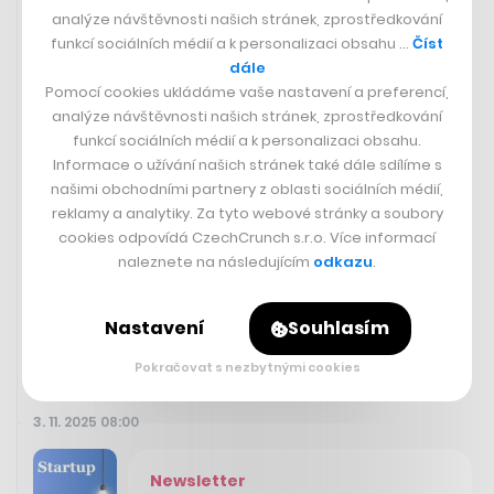
analýze návštěvnosti našich stránek, zprostředkování
funkcí sociálních médií a k personalizaci obsahu …
Číst
dále
Pomocí cookies ukládáme vaše nastavení a preferencí,
analýze návštěvnosti našich stránek, zprostředkování
funkcí sociálních médií a k personalizaci obsahu.
Informace o užívání našich stránek také dále sdílíme s
našimi obchodními partnery z oblasti sociálních médií,
Napodruhé a lépe. Shoptet spustil
reklamy a analytiky. Za tyto webové stránky a soubory
novou aplikaci, e-shop umožňuje
cookies odpovídá CzechCrunch s.r.o. Více informací
řídit přímo z telefonu
naleznete na následujícím
odkazu
.
PETER BREJČÁK
Nastavení
Souhlasím
Pokračovat s nezbytnými cookies
3. 11. 2025 08:00
Newsletter