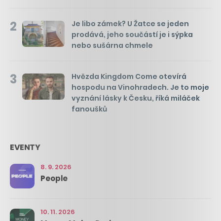
2
Je libo zámek? U Žatce se jeden
prodává, jeho součástí je i sýpka
nebo sušárna chmele
3
Hvězda Kingdom Come otevírá
hospodu na Vinohradech. Je to moje
vyznání lásky k Česku, říká miláček
fanoušků
EVENTY
8. 9. 2026
People
10. 11. 2026