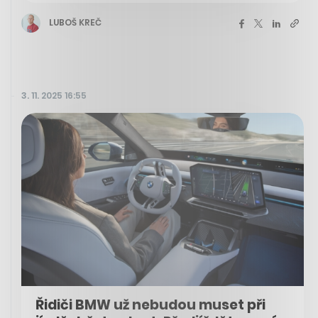
LUBOŠ KREČ
3. 11. 2025 16:55
Řidiči BMW už nebudou muset při