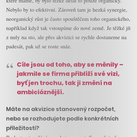
které máme, by bylo těžké dělat to pouze organicky.
Nebylo by to efektivní. Zároveň tam je hezká synergie,
neorganický růst je často spouštěčem toho organického,
například když tak vstoupíme do nové země. Je těžké jít
z nuly na sto, ale přes akvizici se rychle dostaneme na
padesát, pak už se roste snáz.
Cíle jsou od toho, aby se měnily –
jakmile se firma přiblíží své vizi,
byť jen trochu, tak ji změní na
ambicióznější.
Máte na akvizice stanovený rozpočet,
nebo se rozhodujete podle konkrétních
příležitostí?