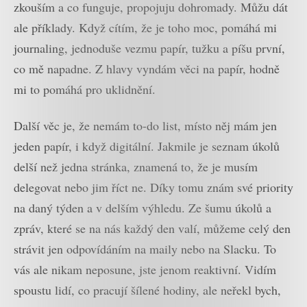
zkouším a co funguje, propojuju dohromady. Můžu dát
ale příklady. Když cítím, že je toho moc, pomáhá mi
journaling, jednoduše vezmu papír, tužku a píšu první,
co mě napadne. Z hlavy vyndám věci na papír, hodně
mi to pomáhá pro uklidnění.
Další věc je, že nemám to-do list, místo něj mám jen
jeden papír, i když digitální. Jakmile je seznam úkolů
delší než jedna stránka, znamená to, že je musím
delegovat nebo jim říct ne. Díky tomu znám své priority
na daný týden a v delším výhledu. Ze šumu úkolů a
zpráv, které se na nás každý den valí, můžeme celý den
strávit jen odpovídáním na maily nebo na Slacku. To
vás ale nikam neposune, jste jenom reaktivní. Vidím
spoustu lidí, co pracují šílené hodiny, ale neřekl bych,