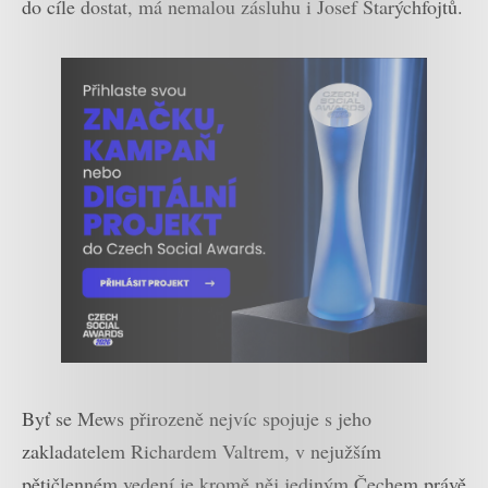
do cíle dostat, má nemalou zásluhu i Josef Starýchfojtů.
Byť se Mews přirozeně nejvíc spojuje s jeho
zakladatelem Richardem Valtrem, v nejužším
pětičlenném vedení je kromě něj jediným Čechem právě