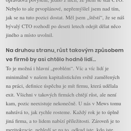
Nebylo to ale prvoplánové, nepřemýšlel jsem nad tím,
jak se na tuto pozici dostat. Měl jsem „štěstí“, že se náš
bývalý CTO rozhodl po deseti letech odejít dělat něco
jiného a místo uvolnil.
Na druhou stranu, růst takovým způsobem
ve firmě by asi chtělo hodně lidí…
To je možná i hlavní „problém“. Víc a víc lidí je
minimálně v našem kapitalistickém světě zaměřených
na práci, definice úspěchu je mít firmu, která udělala
exit. Všichni v takových firmách chtějí růst, ale není
kam, pozic neexistuje nekonečně. U nás v Mews tomu
nahrává to, jak rychle rosteme. Každý rok je to úplně
jiná firma, a to lidem nabízí příležitosti. Zároveň je to
meritokracie, nehledí se na to, odkud jste, kdo jste,