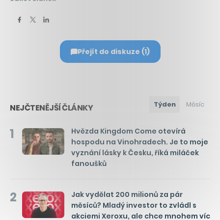
Přejít do diskuze (1)
Týden
Měsíc
NEJČTENĚJŠÍ ČLÁNKY
1
Hvězda Kingdom Come otevírá
hospodu na Vinohradech. Je to moje
vyznání lásky k Česku, říká miláček
fanoušků
2
Jak vydělat 200 milionů za pár
měsíců? Mladý investor to zvládl s
akciemi Xeroxu, ale chce mnohem víc