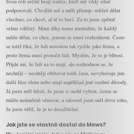
Svou roli určitě hrají rodiče, kteří mě vždy silně
podporovali. Chválili mě a měli přístup: můžeš dělat
všechno, co chceš, ať tě to baví. Za to jsem zpětně
velmi vděčný. Mám díky tomu mentalitu, že každý
může dělat, co chce, jenom se musí rozhodnout. Často
se totiž říká, že lidi nerostou tak rychle jako firma, a
proto firma musí protočit lidi. Myslím, že to je blbost.
Přijde mi, že lidi na to mají, ale rozhodnou se, že
nechtějí – nechtějí obětovat tolik času, nevyhovuje jim
další fáze růstu nebo mají například jiné osobní důvody.
Já jsem měl štěstí, že jsem si mohl vybrat, čemu se
můžu neúměrně věnovat, a zároveň jsem měl drive toho,
že jsem věřil, že je to dosažitelné.
Jak jste se vlastně dostal do Mews?
Přes kariérní stánky, byli u nás na Matfyzu na