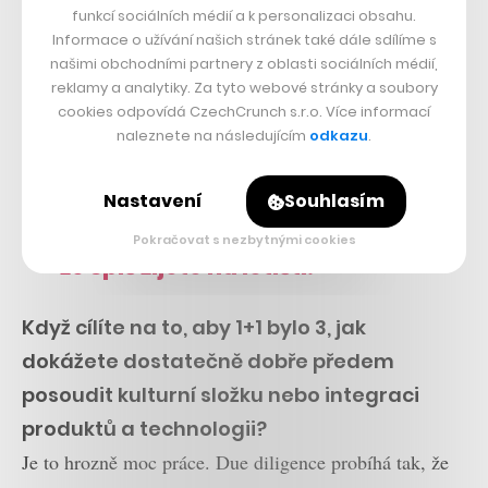
inovace nabízí. Celkem jde o „miliony“ faktorů včetně
funkcí sociálních médií a k personalizaci obsahu.
kulturní kompatibility týmů nebo technologické
Informace o užívání našich stránek také dále sdílíme s
našimi obchodními partnery z oblasti sociálních médií,
integrace.
reklamy a analytiky. Za tyto webové stránky a soubory
cookies odpovídá CzechCrunch s.r.o. Více informací
Cestování je samozřejmě
naleznete na následujícím
odkazu
.
zpestření, ale všichni si
představují, že v Paříži u Eiffelovky
Nastavení
Souhlasím
piju šampaňské. Realita je taková,
Pokračovat s nezbytnými cookies
že spíš žijete na letišti.
Když cílíte na to, aby 1+1 bylo 3, jak
dokážete dostatečně dobře předem
posoudit kulturní složku nebo integraci
produktů a technologii?
Je to hrozně moc práce. Due diligence probíhá tak, že