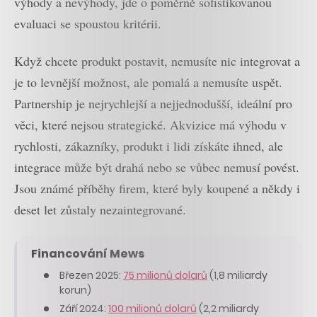
výhody a nevýhody, jde o poměrně sofistikovanou
evaluaci se spoustou kritérii.
Když chcete produkt postavit, nemusíte nic integrovat a
je to levnější možnost, ale pomalá a nemusíte uspět.
Partnership je nejrychlejší a nejjednodušší, ideální pro
věci, které nejsou strategické. Akvizice má výhodu v
rychlosti, zákazníky, produkt i lidi získáte ihned, ale
integrace může být drahá nebo se vůbec nemusí povést.
Jsou známé příběhy firem, které byly koupené a někdy i
deset let zůstaly nezaintegrované.
Financování Mews
Březen 2025:
75 milionů dolarů
(1,8 miliardy
korun)
Září 2024:
100 milionů dolarů
(2,2 miliardy