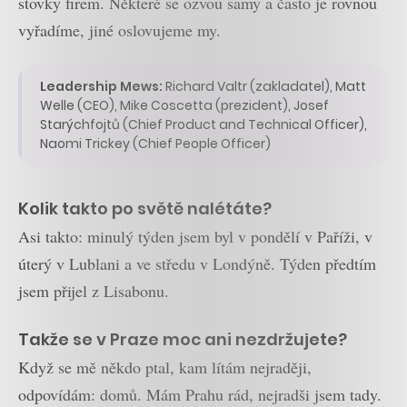
stovky firem. Některé se ozvou samy a často je rovnou
vyřadíme, jiné oslovujeme my.
Leadership Mews:
Richard Valtr (zakladatel), Matt
Welle (CEO), Mike Coscetta (prezident), Josef
Starýchfojtů (Chief Product and Technical Officer),
Naomi Trickey (Chief People Officer)
Kolik takto po světě nalétáte?
Asi takto: minulý týden jsem byl v pondělí v Paříži, v
úterý v Lublani a ve středu v Londýně. Týden předtím
jsem přijel z Lisabonu.
Takže se v Praze moc ani nezdržujete?
Když se mě někdo ptal, kam lítám nejraději,
odpovídám: domů. Mám Prahu rád, nejradši jsem tady.