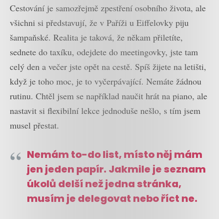
Cestování je samozřejmě zpestření osobního života, ale
všichni si představují, že v Paříži u Eiffelovky piju
šampaňské. Realita je taková, že někam přiletíte,
sednete do taxíku, odejdete do meetingovky, jste tam
celý den a večer jste opět na cestě. Spíš žijete na letišti,
když je toho moc, je to vyčerpávající. Nemáte žádnou
rutinu. Chtěl jsem se například naučit hrát na piano, ale
nastavit si flexibilní lekce jednoduše nešlo, s tím jsem
musel přestat.
Nemám to-do list, místo něj mám
jen jeden papír. Jakmile je seznam
úkolů delší než jedna stránka,
musím je delegovat nebo říct ne.