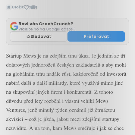
Uložit
2
1
Zobrazit
komentáře
Baví vás CzechCrunch?
Vídejte ho na Googlu častěji.
Sledovat
Preferovat
Startup Mews je na zdejším trhu úkaz. Je jedním ze tří
dolarových jednorožců českých zakladatelů a aby mohl
na globálním trhu nadále růst, každoročně od investorů
nabírá další a další miliardy, které využívá mimo jiné
na skupování jiných firem i konkurentů. Z tohoto
důvodu před lety rozběhl i vlastní vehikl Mews
Ventures, jenž minulý týden oznámil již čtrnáctou
akvizici – což je jízda, jakou mezi zdejšími startupy
neuvidíte. A na tom, kam Mews směřuje i jak se chce