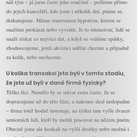
náš tým – já jsem často jeho součástí – pošleme přímo
do jejich kanceláří, kde jsme i několik dní, ptáme se,
diskutujeme. Máme stanovenou hypotézu, kterou se
snažíme prokázat nebo vyvrátit. Je to intenzivní, lidé se
snaží získat co nejvíce dat, a když se vrátíme zpátky,
zhodnocujeme, jestli akvizici udělat chceme a případně
za kolik, nebo nechceme.
U kolika transakcí jste byli v tomto stadiu,
že jste už byli v dané firmě fyzicky?
Těžko říct. Nemělo by se stávat extra často, že se
dopracujeme už do této fáze, a nakonec deal nedopadne
– firma totiž hodně investuje, na týden tam vyšle dvacet
seniorních lidí, kteří by mohli pracovat na něčem jiném.
Obecně jsme ale koukali na vyšší desítky nebo možná i