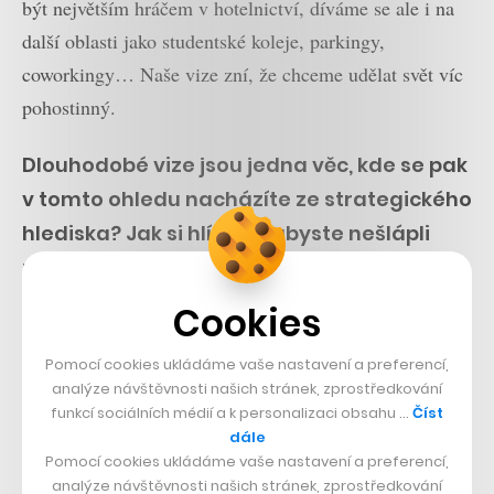
být největším hráčem v hotelnictví, díváme se ale i na
další oblasti jako studentské koleje, parkingy,
coworkingy… Naše vize zní, že chceme udělat svět víc
pohostinný.
Dlouhodobé vize jsou jedna věc, kde se pak
v tomto ohledu nacházíte ze strategického
hlediska? Jak si hlídáte, abyste nešlápli
příliš bokem?
Jde o hodně faktorů, na které se díváme. Jeden z nich je
Cookies
komerční, tedy jak moc atraktivní je daná vertikála.
Pomocí cookies ukládáme vaše nastavení a preferencí,
Další je produktový aspekt, jak moc zákazník trpí tím,
analýze návštěvnosti našich stránek, zprostředkování
že využívá dvě řešení a zda jsme my schopni
funkcí sociálních médií a k personalizaci obsahu …
Číst
zabezpečit, aby při spojení 1+1 byl výsledek 3. Díváme
dále
Pomocí cookies ukládáme vaše nastavení a preferencí,
se na trh, zda existuje konkurence, která již některé
analýze návštěvnosti našich stránek, zprostředkování