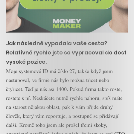
Jak následně vypadala vaše cesta?
Relativně rychle jste se vypracoval do dost
vysoké pozice.
Moje systémové ID má číslo 27, takže když jsem
nastupoval, ve firmě nás bylo možná třicet nebo
čtyřicet. Teď je nás asi 1400. Pokud firma takto roste,
rostete s ní. Neskáčete nutně rychle nahoru, spíš máte
na starost nějakou oblast, pak k vám přijde druhý
člověk, který vám reportuje, a postupně se přidávají
další. Kromě toho jsem ale prošel třemi skoky,
opravdová povýšení, jedno z nich, že jsem se stal CTO.