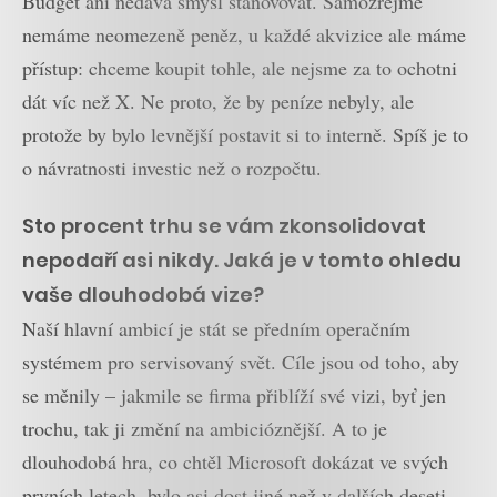
Budget ani nedává smysl stanovovat. Samozřejmě
nemáme neomezeně peněz, u každé akvizice ale máme
přístup: chceme koupit tohle, ale nejsme za to ochotni
dát víc než X. Ne proto, že by peníze nebyly, ale
protože by bylo levnější postavit si to interně. Spíš je to
o návratnosti investic než o rozpočtu.
Sto procent trhu se vám zkonsolidovat
nepodaří asi nikdy. Jaká je v tomto ohledu
vaše dlouhodobá vize?
Naší hlavní ambicí je stát se předním operačním
systémem pro servisovaný svět. Cíle jsou od toho, aby
se měnily – jakmile se firma přiblíží své vizi, byť jen
trochu, tak ji změní na ambicióznější. A to je
dlouhodobá hra, co chtěl Microsoft dokázat ve svých
prvních letech, bylo asi dost jiné než v dalších deseti