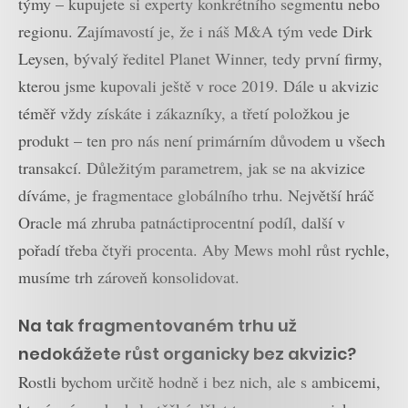
týmy – kupujete si experty konkrétního segmentu nebo
regionu. Zajímavostí je, že i náš M&A tým vede Dirk
Leysen, bývalý ředitel Planet Winner, tedy první firmy,
kterou jsme kupovali ještě v roce 2019. Dále u akvizic
téměř vždy získáte i zákazníky, a třetí položkou je
produkt – ten pro nás není primárním důvodem u všech
transakcí. Důležitým parametrem, jak se na akvizice
díváme, je fragmentace globálního trhu. Největší hráč
Oracle má zhruba patnáctiprocentní podíl, další v
pořadí třeba čtyři procenta. Aby Mews mohl růst rychle,
musíme trh zároveň konsolidovat.
Na tak fragmentovaném trhu už
nedokážete růst organicky bez akvizic?
Rostli bychom určitě hodně i bez nich, ale s ambicemi,