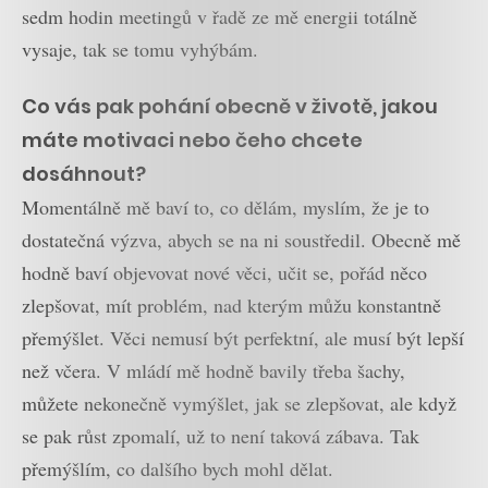
sedm hodin meetingů v řadě ze mě energii totálně
vysaje, tak se tomu vyhýbám.
Co vás pak pohání obecně v životě, jakou
máte motivaci nebo čeho chcete
dosáhnout?
Momentálně mě baví to, co dělám, myslím, že je to
dostatečná výzva, abych se na ni soustředil. Obecně mě
hodně baví objevovat nové věci, učit se, pořád něco
zlepšovat, mít problém, nad kterým můžu konstantně
přemýšlet. Věci nemusí být perfektní, ale musí být lepší
než včera. V mládí mě hodně bavily třeba šachy,
můžete nekonečně vymýšlet, jak se zlepšovat, ale když
se pak růst zpomalí, už to není taková zábava. Tak
přemýšlím, co dalšího bych mohl dělat.