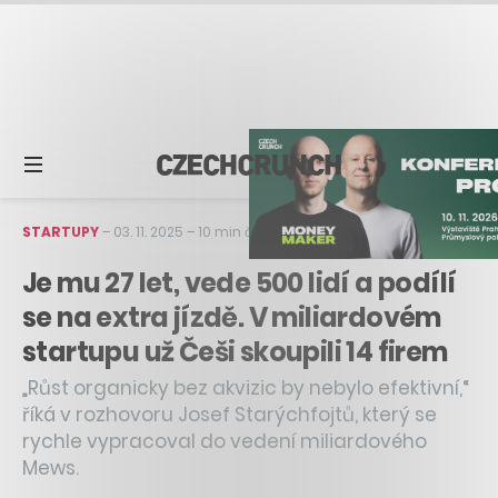
STARTUPY
–
03. 11. 2025
–
10 min čtení
Je mu 27 let, vede 500 lidí a podílí
se na extra jízdě. V miliardovém
startupu už Češi skoupili 14 firem
„Růst organicky bez akvizic by nebylo efektivní,“
říká v rozhovoru Josef Starýchfojtů, který se
rychle vypracoval do vedení miliardového
Mews.