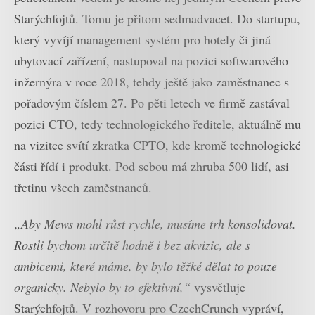
Starýchfojtů. Tomu je přitom sedmadvacet. Do startupu,
který vyvíjí management systém pro hotely či jiná
ubytovací zařízení, nastupoval na pozici softwarového
inžernýra v roce 2018, tehdy ještě jako zaměstnanec s
pořadovým číslem 27. Po pěti letech ve firmě zastával
pozici CTO, tedy technologického ředitele, aktuálně mu
na vizitce svítí zkratka CPTO, kde kromě technologické
části řídí i produkt. Pod sebou má zhruba 500 lidí, asi
třetinu všech zaměstnanců.
„Aby Mews mohl růst rychle, musíme trh konsolidovat.
Rostli bychom určitě hodně i bez akvizic, ale s
ambicemi, které máme, by bylo těžké dělat to pouze
organicky. Nebylo by to efektivní,“
vysvětluje
Starýchfojtů. V rozhovoru pro CzechCrunch vypráví,