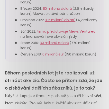
korun)
Březen 2024:
110 milionů dolarů
(2,6 miliardy
korun), Mews se stává jednorožcem
Prosinec 2022:
185 milionů dolarů
(4,2 miliardy
korun)
Září 2022:
Firma představuje Mews Ventures
na financování své akviziční jízdy
Srpen 2019:
33 milionů dolarů
(770 milionů
korun)
Červen 2018:
6 milionů eur
(150 milionů korun)
Během posledních let jste realizovali už
čtrnáct akvizic. Často se přitom zdá, že jde
o získávání dalších zákazníků, je to tak?
Když si kupujete firmu, v podstatě jde o tři hlavní věci,
které získáte. Pro nás byly u každé akvizice důležité