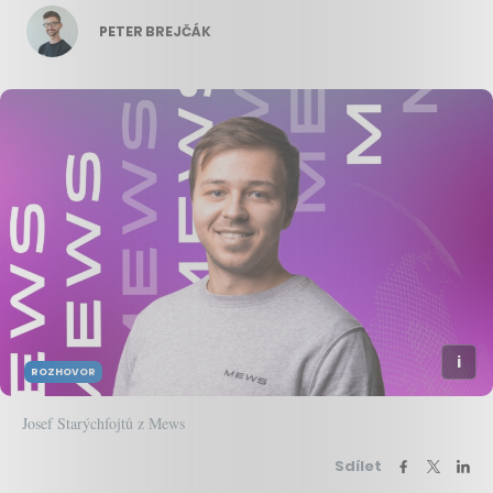
PETER BREJČÁK
ROZHOVOR
Josef Starýchfojtů z Mews
Sdílet