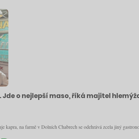
. Jde o nejlepší maso, říká majitel hlemý
uje kapra, na farmě v Dolních Chabrech se odehrává zcela jiný gastrono