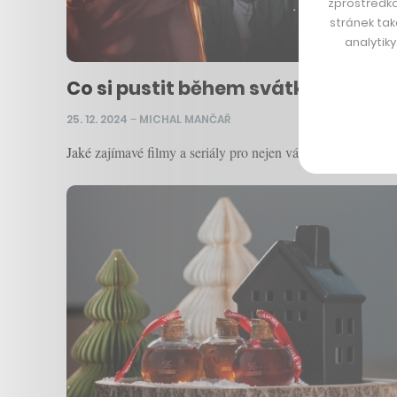
zprostředko
stránek tak
analytik
Co si pustit během svátků? Toma 
25. 12. 2024
–
MICHAL MANČAŘ
Jaké zajímavé filmy a seriály pro nejen vánoční sledován