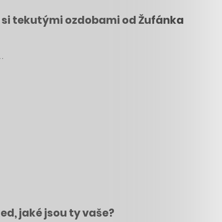
e si tekutými ozdobami od Žufánka
y…
ed, jaké jsou ty vaše?