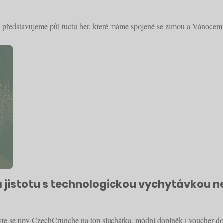
ředstavujeme půl tuctu her, které máme spojené se zimou a Vánocemi
a jistotu s technologickou vychytávkou n
jte se tipy CzechCrunche na top sluchátka, módní doplněk i voucher do