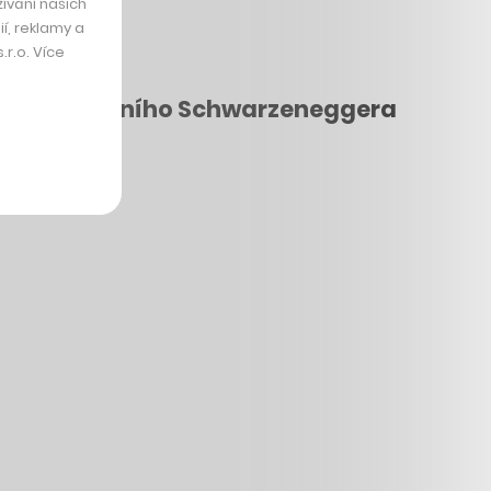
ívání našich
í, reklamy a
r.o. Více
tflixu a herního Schwarzeneggera
 nebo iVysílání?