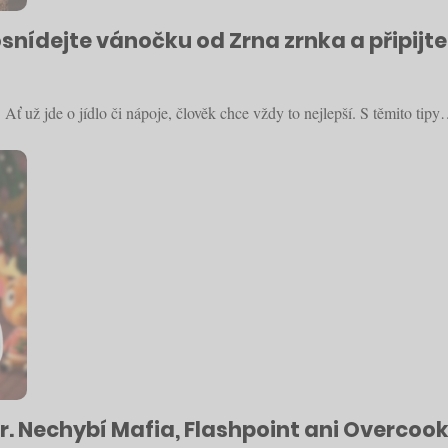
snídejte vánočku od Zrna zrnka a připijt
Ať už jde o jídlo či nápoje, člověk chce vždy to nejlepší. S těmito tip
r. Nechybí Mafia, Flashpoint ani Overcook