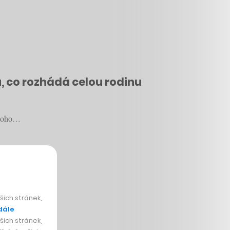
u, co rozhádá celou rodinu
u toho…
ich stránek,
dále
ich stránek,