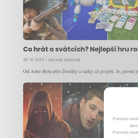
Co hrát o svátcích? Nejlepší hru r
26. 12. 2024
–
MICHAL MANČAŘ
Od Astro Bota přes Dostihy a sázky až po prší. Jo, prostě 
Pomocí cook
zpro
Pomocí cook