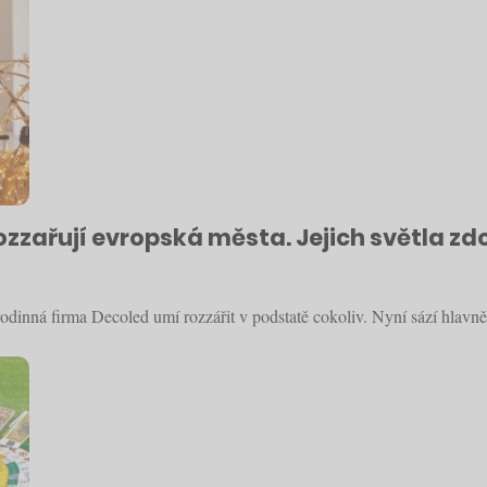
rozzařují evropská města. Jejich světla z
dinná firma Decoled umí rozzářit v podstatě cokoliv. Nyní sází hlavně