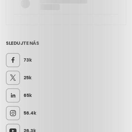
SLEDUJTE NÁS
73k
25k
65k
56.4k
26.3k