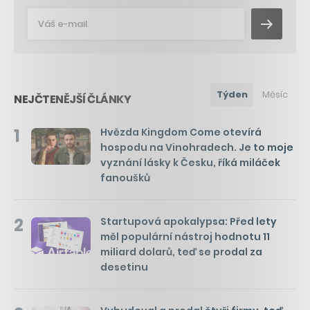
Týden
Měsíc
NEJČTENĚJŠÍ ČLÁNKY
1
Hvězda Kingdom Come otevírá
hospodu na Vinohradech. Je to moje
vyznání lásky k Česku, říká miláček
fanoušků
2
Startupová apokalypsa: Před lety
měl populární nástroj hodnotu 11
miliard dolarů, teď se prodal za
desetinu