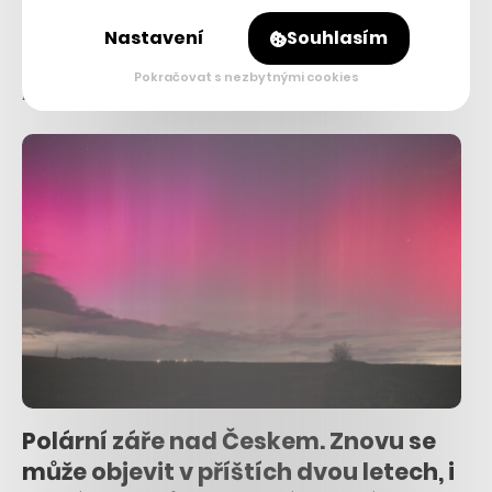
30. 1. 2024
–
JIŘÍ BLATNÝ
Nastavení
Souhlasím
Nové fotografie jsou součástí dlouhodobého projektu, který
Pokračovat s nezbytnými cookies
nabízí nový pohled na zkoumání vzniku kosmu.
Polární záře nad Českem. Znovu se
může objevit v příštích dvou letech, i