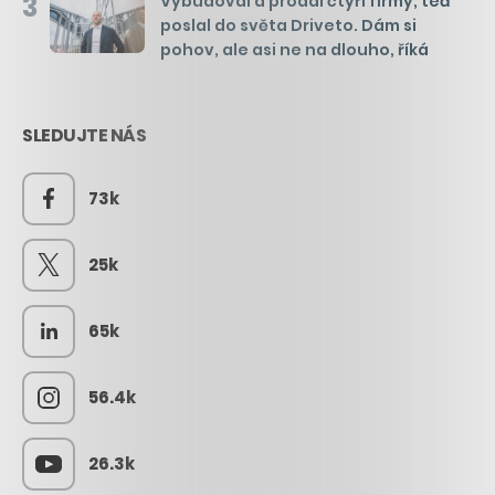
3
Vybudoval a prodal čtyři firmy, teď
poslal do světa Driveto. Dám si
pohov, ale asi ne na dlouho, říká
SLEDUJTE NÁS
73k
25k
65k
56.4k
26.3k