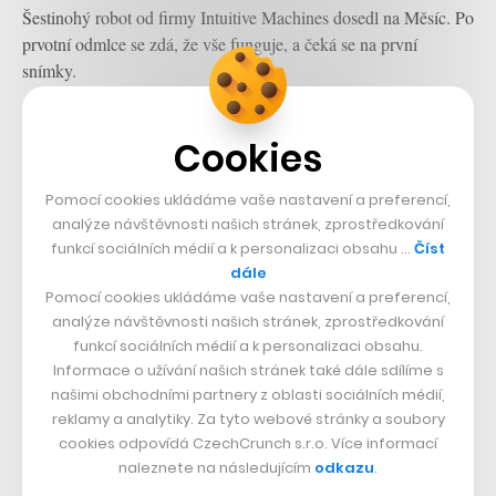
Šestinohý robot od firmy Intuitive Machines dosedl na Měsíc. Po
prvotní odmlce se zdá, že vše funguje, a čeká se na první
snímky.
Cookies
Pomocí cookies ukládáme vaše nastavení a preferencí,
analýze návštěvnosti našich stránek, zprostředkování
funkcí sociálních médií a k personalizaci obsahu …
Číst
dále
Pomocí cookies ukládáme vaše nastavení a preferencí,
analýze návštěvnosti našich stránek, zprostředkování
funkcí sociálních médií a k personalizaci obsahu.
Informace o užívání našich stránek také dále sdílíme s
našimi obchodními partnery z oblasti sociálních médií,
Webbův teleskop si opět posvítil na
reklamy a analytiky. Za tyto webové stránky a soubory
cookies odpovídá CzechCrunch s.r.o. Více informací
krásu vesmíru. Podívejte se na
naleznete na následujícím
odkazu
.
úchvatné snímky spirálních galaxií