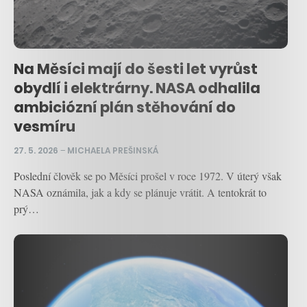
Na Měsíci mají do šesti let vyrůst
obydlí i elektrárny. NASA odhalila
ambiciózní plán stěhování do
vesmíru
27. 5. 2026
–
MICHAELA PREŠINSKÁ
Poslední člověk se po Měsíci prošel v roce 1972. V úterý však
NASA oznámila, jak a kdy se plánuje vrátit. A tentokrát to
prý…