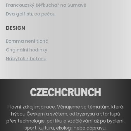
Francouzský šéfkuchař na Šumavě
Dva golfisti, co pečou
DESIGN
Bomma není tichá
Originální hodinky
Nábytek z betonu
Hlavní zdroj inspirace. Věnujeme se tématům, která
hýbou Českem a světem, od byznysu a startupů
přes technologie, politiku a vzdělávání až po bydlení,
sport, kulturu, ekologii nebo dopravu.