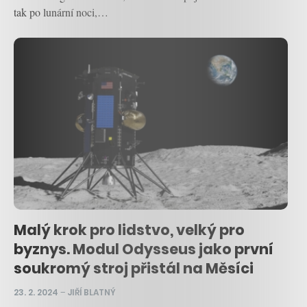
tak po lunární noci,…
Malý krok pro lidstvo, velký pro
byznys. Modul Odysseus jako první
soukromý stroj přistál na Měsíci
23. 2. 2024
–
JIŘÍ BLATNÝ