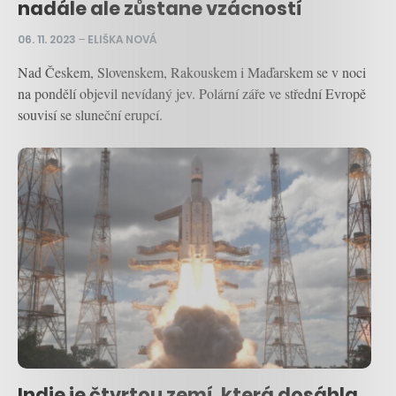
nadále ale zůstane vzácností
06. 11. 2023
–
ELIŠKA NOVÁ
Nad Českem, Slovenskem, Rakouskem i Maďarskem se v noci
na pondělí objevil nevídaný jev. Polární záře ve střední Evropě
souvisí se sluneční erupcí.
Indie je čtvrtou zemí, která dosáhla