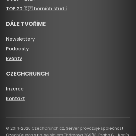
TOP 20 🇨🇿 herních studií
DÁLE TVOŘÍME
Newslettery
Podcasty
Eventy
CZECHCRUNCH
Inzerce
Kontakt
© 2014-2026 CzechCrunch.cz. Server provozuje společnost
CzechCrunch s.r.o. se sídlem Thámova 289/13, Praha 8 – Karlín,