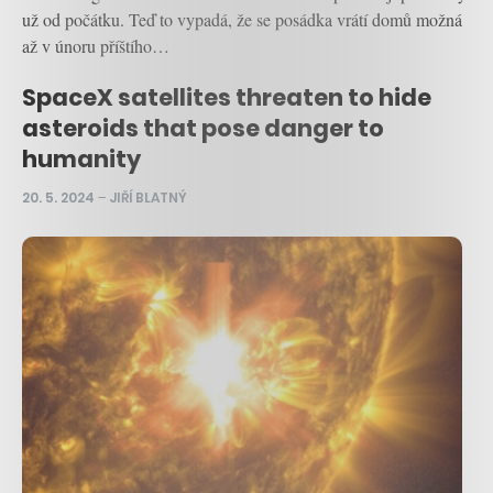
už od počátku. Teď to vypadá, že se posádka vrátí domů možná
až v únoru příštího…
SpaceX satellites threaten to hide
asteroids that pose danger to
humanity
20. 5. 2024
–
JIŘÍ BLATNÝ