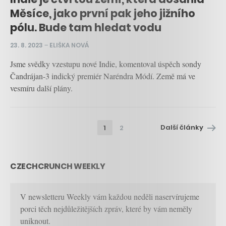
Měsíce, jako první pak jeho jižního
pólu. Bude tam hledat vodu
23. 8. 2023
–
ELIŠKA NOVÁ
Jsme svědky vzestupu nové Indie, komentoval úspěch sondy
Čandrájan-3 indický premiér Naréndra Módí. Země má ve
vesmíru další plány.
Další články
1
2
CZECHCRUNCH WEEKLY
V newsletteru Weekly vám každou neděli naservírujeme
porci těch nejdůležitějších zpráv, které by vám neměly
uniknout.