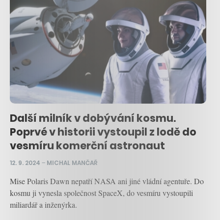
Další milník v dobývání kosmu.
Poprvé v historii vystoupil z lodě do
vesmíru komerční astronaut
12. 9. 2024
–
MICHAL MANČAŘ
Mise Polaris Dawn nepatří NASA ani jiné vládní agentuře. Do
kosmu ji vynesla společnost SpaceX, do vesmíru vystoupili
miliardář a inženýrka.