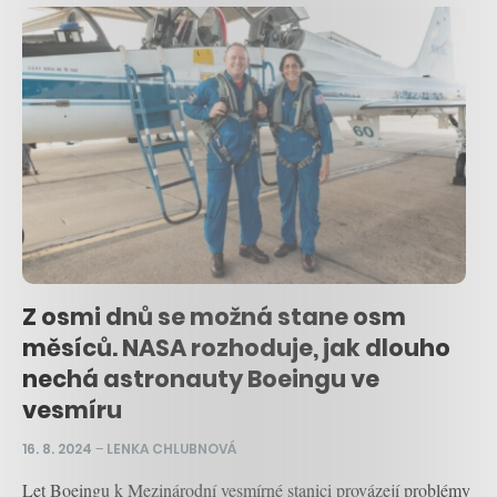
Z osmi dnů se možná stane osm
měsíců. NASA rozhoduje, jak dlouho
nechá astronauty Boeingu ve
vesmíru
16. 8. 2024
–
LENKA CHLUBNOVÁ
Let Boeingu k Mezinárodní vesmírné stanici provázejí problémy