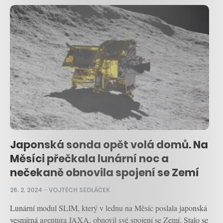
Japonská sonda opět volá domů. Na
Měsíci přečkala lunární noc a
nečekaně obnovila spojení se Zemí
26. 2. 2024
–
VOJTĚCH SEDLÁČEK
Lunární modul SLIM, který v lednu na Měsíc poslala japonská
vesmírná agentura JAXA, obnovil své spojení se Zemí. Stalo se