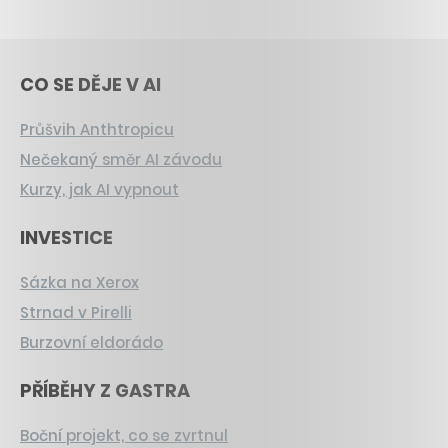
CO SE DĚJE V AI
Průšvih Anthtropicu
Nečekaný směr AI závodu
Kurzy, jak AI vypnout
INVESTICE
Sázka na Xerox
Strnad v Pirelli
Burzovní eldorádo
PŘÍBĚHY Z GASTRA
Boční projekt, co se zvrtnul