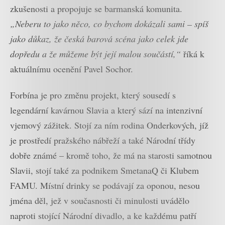
zkušenosti a propojuje se barmanská komunita.
„Neberu to jako něco, co bychom dokázali sami – spíš
jako důkaz, že česká barová scéna jako celek jde
dopředu a že můžeme být její malou součástí,“
říká k
aktuálnímu ocenění Pavel Sochor.
Forbína je pro změnu projekt, který sousedí s
legendární kavárnou Slavia a který sází na intenzivní
vjemový zážitek. Stojí za ním rodina Onderkových, jíž
je prostředí pražského nábřeží a také Národní třídy
dobře známé – kromě toho, že má na starosti samotnou
Slavii, stojí také za podnikem SmetanaQ či Klubem
FAMU. Místní drinky se podávají za oponou, nesou
jména děl, jež v současnosti či minulosti uvádělo
naproti stojící Národní divadlo, a ke každému patří