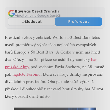
Zobrazit
komentáře
Baví vás CzechCrunch?
Vídejte ho na Googlu častěji.
Sledovat
Preferovat
Prestižní světový žebříček World’s 50 Best Bars letos
uvedl premiérový výběr těch nejlepších evropských
barů Europe’s 50 Best Bars. A Česko v něm má hned
dva zářezy – na 25. příčce se usídlil dynamický
bar
pražské Almy
pod vedením Pavla Sochora, na 38. místě
pak
najdete Forbínu
, která servíruje drinky inspirované
divadelním prostředím. Oba pak ale ještě výrazně
přeskočil dlouhodobě uznávaný bratislavský bar Mirror,
který obsadil osmé místo.