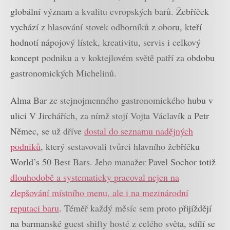
globální význam a kvalitu evropských barů. Žebříček
vychází z hlasování stovek odborníků z oboru, kteří
hodnotí nápojový lístek, kreativitu, servis i celkový
koncept podniku a v koktejlovém světě patří za obdobu
gastronomických Michelinů.
Alma Bar ze stejnojmenného gastronomického hubu v
ulici V Jirchářích, za nímž stojí Vojta Václavík a Petr
Němec, se už dříve
dostal do seznamu nadějných
podniků
, který sestavovali tvůrci hlavního žebříčku
World’s 50 Best Bars. Jeho manažer Pavel Sochor totiž
dlouhodobě a systematicky pracoval nejen na
zlepšování místního menu, ale i na mezinárodní
reputaci baru
. Téměř každý měsíc sem proto přijíždějí
na barmanské guest shifty hosté z celého světa, sdílí se