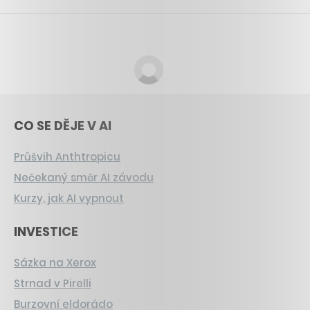
CO SE DĚJE V AI
Průšvih Anthtropicu
Nečekaný směr AI závodu
Kurzy, jak AI vypnout
INVESTICE
Sázka na Xerox
Strnad v Pirelli
Burzovní eldorádo