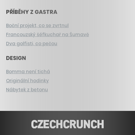
PŘÍBĚHY Z GASTRA
Boční projekt, co se zvrtnul
Francouzský šéfkuchař na Šumavě
Dva golfisti, co pečou
DESIGN
Bomma není tichá
Originální hodinky
Nábytek z betonu