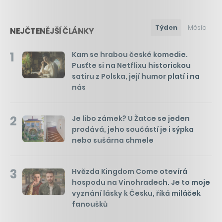
Týden
Měsíc
NEJČTENĚJŠÍ ČLÁNKY
1
Kam se hrabou české komedie.
Pusťte si na Netflixu historickou
satiru z Polska, její humor platí i na
nás
2
Je libo zámek? U Žatce se jeden
prodává, jeho součástí je i sýpka
nebo sušárna chmele
3
Hvězda Kingdom Come otevírá
hospodu na Vinohradech. Je to moje
vyznání lásky k Česku, říká miláček
fanoušků