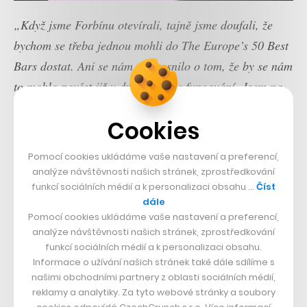
„Když jsme Forbínu otevírali, tajně jsme doufali, že
bychom se třeba jednou mohli do The Europe’s 50 Best
Bars dostat. Ani se nám ale nesnilo o tom, že by se nám
to mohlo povést již v druhém roce fungování. Jsem na
náš tým velmi hrdý,“
říká spolumajitel Forbíny
Jozef
Cookies
Onderka.
Oba podniky jsou v rámci Prahy dlouhodobě
vyzdvihované už
letos bodovaly například v soutěži
Pomocí cookies ukládáme vaše nastavení a preferencí,
Bartenders‘ Choice Awards
.
analýze návštěvnosti našich stránek, zprostředkování
funkcí sociálních médií a k personalizaci obsahu …
Číst
dále
Bratislavský Mirror Bar, za jehož úspěchem jsou
Pomocí cookies ukládáme vaše nastavení a preferencí,
barmanští matadoři Stanislav Harciník a Peter Martina a
analýze návštěvnosti našich stránek, zprostředkování
který se loni
umístil i v originálním seznamu World’s
funkcí sociálních médií a k personalizaci obsahu.
Informace o užívání našich stránek také dále sdílíme s
50 Best Bars
(z českých podniků se do tohoto seznamu
našimi obchodními partnery z oblasti sociálních médií,
dostal naposledy Hemingway Bar v roce 2014), bral v
reklamy a analytiky. Za tyto webové stránky a soubory