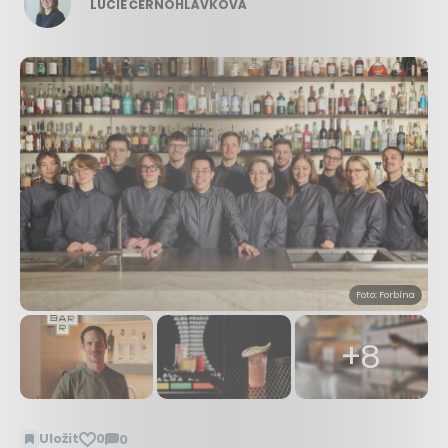
LUCIE ČERNOHLÁVKOVÁ
Foto: Forbína
+8
Uložit
0
0