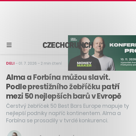
DELI
–
01. 7. 2026
–
2 min čtení
Alma a Forbína můžou slavit.
Podle prestižního žebříčku patří
mezi 50 nejlepších barů v Evropě
Čerstvý žebříček 50 Best Bars Europe mapuje ty
nejlepší podniky napříč kontinentem. Alma a
Forbína se prosadily v tvrdé konkurenci.