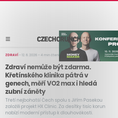
ZDRAVÍ
–
12. 6. 2026
–
4 min čtení
Zdraví nemůže být zdarma.
Křetínského klinika pátrá v
genech, měří VO2 max i hledá
zubní záněty
Třetí nejbohatší Čech spolu s Jiřím Pasekou
založili projekt HX Clinic. Za desítky tisíc korun
nabízí moderní přístup k dlouhověkosti.