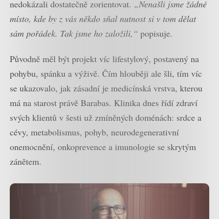
nedokázali dostatečně zorientovat.
„Nenašli jsme žádné
místo, kde by z vás někdo sňal nutnost si v tom dělat
sám pořádek. Tak jsme ho založili,“
popisuje.
Původně měl být projekt víc lifestylový, postavený na
pohybu, spánku a výživě. Čím hlouběji ale šli, tím víc
se ukazovalo, jak zásadní je medicínská vrstva, kterou
má na starost právě Barabas. Klinika dnes řídí zdraví
svých klientů v šesti už zmíněných doménách: srdce a
cévy, metabolismus, pohyb, neurodegenerativní
onemocnění, onkoprevence a imunologie se skrytým
zánětem.