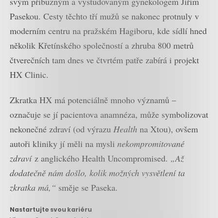
svým příbuzným a vystudovaným gynekologem Jiřím
Pasekou. Cesty těchto tří mužů se nakonec protnuly v
moderním centru na pražském Hagiboru, kde sídlí hned
několik Křetínského společností a zhruba 800 metrů
čtverečních tam dnes ve čtvrtém patře zabírá i projekt
HX Clinic.
Zkratka HX má potenciálně mnoho významů –
označuje se jí pacientova anamnéza, může symbolizovat
nekonečné zdraví (od výrazu
Health
na Xtou), ovšem
autoři kliniky jí měli na mysli
nekompromitované
zdraví
z anglického Health Uncompromised.
„Až
dodatečně nám došlo, kolik možných vysvětlení ta
zkratka má,“
směje se Paseka.
Nastartujte svou kariéru