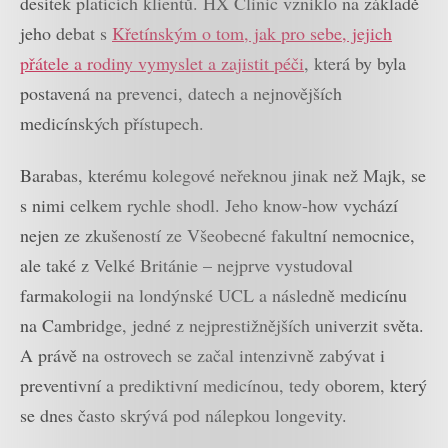
desítek platících klientů. HX Clinic vzniklo na základě
jeho debat s
Křetínským o tom, jak pro sebe, jejich
přátele a rodiny vymyslet a zajistit péči
, která by byla
postavená na prevenci, datech a nejnovějších
medicínských přístupech.
Barabas, kterému kolegové neřeknou jinak než Majk, se
s nimi celkem rychle shodl. Jeho know-how vychází
nejen ze zkušeností ze Všeobecné fakultní nemocnice,
ale také z Velké Británie – nejprve vystudoval
farmakologii na londýnské UCL a následně medicínu
na Cambridge, jedné z nejprestižnějších univerzit světa.
A právě na ostrovech se začal intenzivně zabývat i
preventivní a prediktivní medicínou, tedy oborem, který
se dnes často skrývá pod nálepkou longevity.