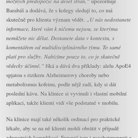
možných predispozic na deset stran,“
upozorňuje
Barabáš a dodává, že s kolegy sledují to, co má
skutečně pro klienta význam vědět.
„U nás nedostanete
informace, které vám k ničemu nejsou, se kterýma
nemůžete nic dělat. Dostanete data v kontextu, s
komentářem od multidisciplinárního týmu. To samé
platí pro služby. Nabízíme pouze to, co je skutečně
vědecky účinné,“
říká a dává dva příklady: alelu ApoE4
spjatou s rizikem Alzheimerovy choroby nebo
metabolismus kofeinu, podle nějž radí, kdy si dát
poslední kávu. Na klinice si vyvinuli i vlastní mobilní
aplikaci, takže klienti vidí vše podstatné v mobilu.
Na klinice mají také několik ordinací pro praktické
lékaře, aby se na ně klienti mohli obrátit v případě
zdravotních komplikací. Fungují tam i psychoterapeuti a