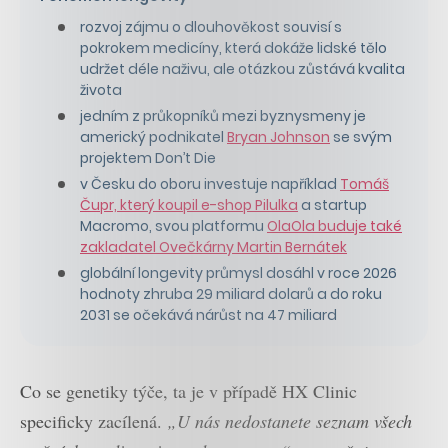
rozvoj zájmu o dlouhověkost souvisí s
pokrokem medicíny, která dokáže lidské tělo
udržet déle naživu, ale otázkou zůstává kvalita
života
jedním z průkopníků mezi byznysmeny je
americký podnikatel
Bryan Johnson
se svým
projektem Don’t Die
v Česku do oboru investuje například
Tomáš
Čupr, který koupil e-shop Pilulka
a startup
Macromo, svou platformu
OlaOla buduje také
zakladatel Ovečkárny Martin Bernátek
globální longevity průmysl dosáhl v roce 2026
hodnoty zhruba 29 miliard dolarů a do roku
2031 se očekává nárůst na 47 miliard
Co se genetiky týče, ta je v případě HX Clinic
specificky zacílená.
„U nás nedostanete seznam všech