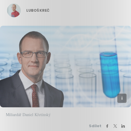
LUBOŠ KREČ
Miliardář Daniel Křetínský
Sdílet