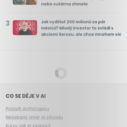
nebo sušárna chmele
3
Jak vydělat 200 milionů za pár
měsíců? Mladý investor to zvládl s
akciemi Xeroxu, ale chce mnohem víc
CO SE DĚJE V AI
Průšvih Anthtropicu
Nečekaný směr AI závodu
Kurzy, jak AI vypnout