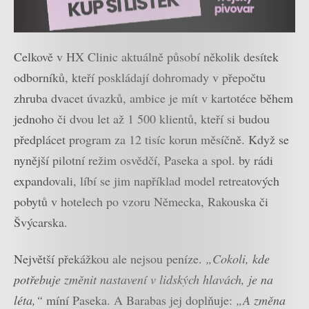
Celkově v HX Clinic aktuálně působí několik desítek
odborníků, kteří poskládají dohromady v přepočtu
zhruba dvacet úvazků, ambice je mít v kartotéce během
jednoho či dvou let až 1 500 klientů, kteří si budou
předplácet program za 12 tisíc korun měsíčně. Když se
nynější pilotní režim osvědčí, Paseka a spol. by rádi
expandovali, líbí se jim například model retreatových
pobytů v hotelech po vzoru Německa, Rakouska či
Švýcarska.
Největší překážkou ale nejsou peníze.
„Cokoli, kde
potřebuje změnit nastavení v lidských hlavách, je na
léta,“
míní Paseka. A Barabas jej doplňuje:
„A změna