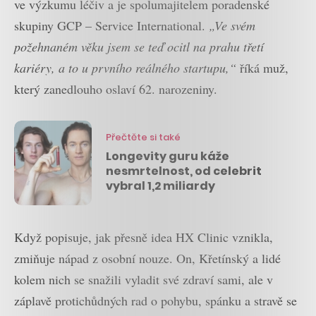
ve výzkumu léčiv a je spolumajitelem poradenské
skupiny GCP – Service International.
„Ve svém
požehnaném věku jsem se teď ocitl na prahu třetí
kariéry, a to u prvního reálného startupu,“
říká muž,
který zanedlouho oslaví 62. narozeniny.
Přečtěte si také
Longevity guru káže
nesmrtelnost, od celebrit
vybral 1,2 miliardy
Když popisuje, jak přesně idea HX Clinic vznikla,
zmiňuje nápad z osobní nouze. On, Křetínský a lidé
kolem nich se snažili vyladit své zdraví sami, ale v
záplavě protichůdných rad o pohybu, spánku a stravě se