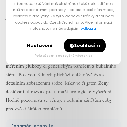
Informace o užívání našich stránek také dále sdílíme s
které by služby HX Clinic nabídly svým zaměstnancům
našimi obchodními partnery z oblasti sociálních médií,
reklamy a analytiky. Za tyto webové stránky a soubory
jako benefit. Paseka s Barabasem plánuj spustit ještě
cookies odpovídá CzechCrunch s.r.o. Více informací
třetí plán, který bude cenově stát mezi Signalem a
naleznete na následujícím
odkazu
.
Resilience, půjde o dvoudenní vyšetření.
Nastavení
Souhlasím
Cesta klientů začíná vstupní diagnostikou: rozborem
Pokračovat s nezbytnými cookies
složení těla, měřením VO2 max, EKG, spirometrií,
měřením glukózy či genetickým panelem z bukálního
stěru. Po dvou týdnech přichází další návštěva s
detailním zobrazením srdce, krkavic či jater. Ženy
dostávají ultrazvuk prsu, muži urologické vyšetření.
Hodně pozornosti se věnuje i zubním zánětům coby
předzvěsti širších problémů.
Fenomén longevity