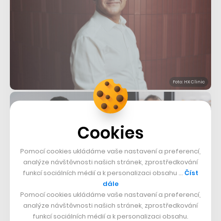
Foto: HX Clinic
Cookies
Pomocí cookies ukládáme vaše nastavení a preferencí,
analýze návštěvnosti našich stránek, zprostředkování
funkcí sociálních médií a k personalizaci obsahu …
Číst
Roční členský program Resilience 100 stojí jednorázově
dále
šedesát tisíc korun a pak 12 tisíc měsíčně, jednodenní
Pomocí cookies ukládáme vaše nastavení a preferencí,
komplexní screening Signal vyjde na 25 tisíc. Kromě
analýze návštěvnosti našich stránek, zprostředkování
funkcí sociálních médií a k personalizaci obsahu.
několika desítek předplatitelů se už hlásí i první firmy,