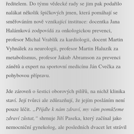
ředitelem. Do týmu vědecké rady se jim pak podařilo
nalákat několik špičkových jmen, která pomáhají se
směřováním nově vznikající instituce: docentka Jana
Halámková zodpovídá za onkologickou prevenci,
profesor Michal Vrablík za kardiologii, docent Martin
Vyhnálek za neurologii, profesor Martin Haluzík za
metabolismus, profesor Jakub Abramson za prevenci
zánětů a expert na sportovní medicínu Ján Cvečka za
pohybovou přípravu.
Jde zároveň o šestici oborových pilířů, na nichž klinika
staví. Její tvůrci ale zdůrazňují, že jejím posláním není
pouze léčit.
„Přijďte k nám zdraví, my vám pomůžeme
zdraví zůstat,“
shrnuje Jiří Paseka, který začínal jako
nemocniční gynekolog, ale posledních dvacet let strávil