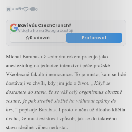
Uložit
0
0
Zobrazit
komentáře
Baví vás CzechCrunch?
Vídejte ho na Googlu častěji.
Sledovat
Preferovat
Michal Barabas už sedmým rokem pracuje jako
anesteziolog na jednotce intenzivní péče pražské
Všeobecné fakultní nemocnice. To je místo, kam se lidé
dostávají ve chvíli, kdy jim jde o život.
„Když se
dostanete do stavu, že se váš celý organismus obrazně
sesune, je pak strašně složité ho vtáhnout zpátky do
hry,“
popisuje Barabas. I proto v něm už dlouho klíčila
úvaha, že musí existovat způsob, jak se do takového
stavu ideálně vůbec nedostat.