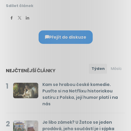
Sdílet článek
Přejít do diskuze
Týden
Měsíc
NEJČTENĚJŠÍ ČLÁNKY
1
Kam se hrabou české komedie.
Pusťte si na Netflixu historickou
satiru z Polska, její humor platí i na
nás
2
Je libo zámek? U Žatce se jeden
prodává, jeho součástí je i sýpka