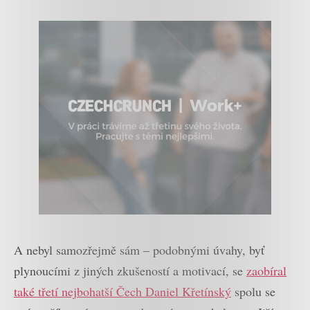
A nebyl samozřejmě sám – podobnými úvahy, byť
plynoucími z jiných zkušeností a motivací, se
zaobíral
také třetí nejbohatší Čech Daniel Křetínský
spolu se