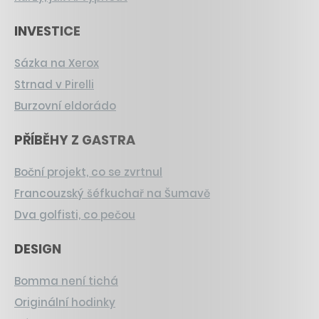
INVESTICE
Sázka na Xerox
Strnad v Pirelli
Burzovní eldorádo
PŘÍBĚHY Z GASTRA
Boční projekt, co se zvrtnul
Francouzský šéfkuchař na Šumavě
Dva golfisti, co pečou
DESIGN
Bomma není tichá
Originální hodinky