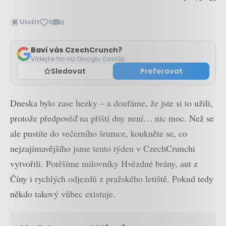
Uložit
0
0
Zobrazit
komentáře
Baví vás CzechCrunch?
Vídejte ho na Googlu častěji.
Sledovat
Preferovat
Dneska bylo zase hezky – a doufáme, že jste si to užili,
protože předpověď na příští dny není… nic moc. Než se
ale pustíte do večerního šrumce, koukněte se, co
nejzajímavějšího jsme tento týden v CzechCrunchi
vytvořili. Potěšíme milovníky Hvězdné brány, aut z
Číny i rychlých odjezdů z pražského letiště. Pokud tedy
někdo takový vůbec existuje.