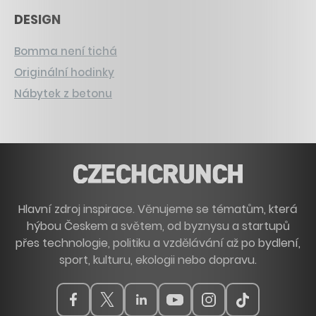
DESIGN
Bomma není tichá
Originální hodinky
Nábytek z betonu
Hlavní zdroj inspirace. Věnujeme se tématům, která
hýbou Českem a světem, od byznysu a startupů
přes technologie, politiku a vzdělávání až po bydlení,
sport, kulturu, ekologii nebo dopravu.