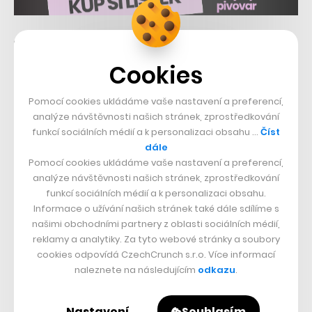
🚗
Nadupaný elektromobil v ceně Octavie:
Xiaomi SU7 ujíždí Tesle, vypadá jako
Cookies
Porsche a jde na dračku
Pomocí cookies ukládáme vaše nastavení a preferencí,
analýze návštěvnosti našich stránek, zprostředkování
Více článků, které by vás neměly tento týden minout,
funkcí sociálních médií a k personalizaci obsahu …
Číst
najdete v newsletteru Weekly. Přihlásit se k jeho odběru
dále
nebo si ho celý prohlédnout
můžete zde
.
Pomocí cookies ukládáme vaše nastavení a preferencí,
analýze návštěvnosti našich stránek, zprostředkování
funkcí sociálních médií a k personalizaci obsahu.
Nepřehlédněte:
Informace o užívání našich stránek také dále sdílíme s
našimi obchodními partnery z oblasti sociálních médií,
reklamy a analytiky. Za tyto webové stránky a soubory
cookies odpovídá CzechCrunch s.r.o. Více informací
naleznete na následujícím
odkazu
.
Nastavení
Souhlasím