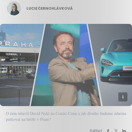
LUCIE ČERNOHLÁVKOVÁ
O čem mluvil David Nykl na Comic-Conu a jak dlouho budeme zdarma
parkovat na letišti v Praze?
Sdílet