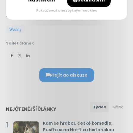
Pokračovat s nezbytnými cookies
Související témata:
Weekly
Sdílet článek
Přejít do diskuze
Týden
Měsíc
NEJČTENĚJŠÍ ČLÁNKY
1
Kam se hrabou české komedie.
Pusťte si na Netflixu historickou