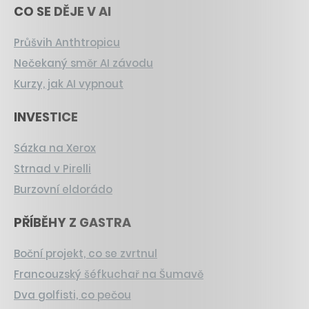
CO SE DĚJE V AI
Průšvih Anthtropicu
Nečekaný směr AI závodu
Kurzy, jak AI vypnout
INVESTICE
Sázka na Xerox
Strnad v Pirelli
Burzovní eldorádo
PŘÍBĚHY Z GASTRA
Boční projekt, co se zvrtnul
Francouzský šéfkuchař na Šumavě
Dva golfisti, co pečou