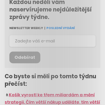
Každou neděli vám
naservírujeme nejdůležitější
zprávy týdne.
NEWSLETTER WEEKLY
|
POSLEDNÍ VYDÁNÍ
Odebírat
Co byste si měli po tomto týdnu
přečíst:
🚶
Košík vyrostl ke třem miliardám a mění
strategii. Čím větší nákup uděláte, tím větší