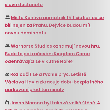
slevu dostanete
🏛️
Místo Koněva památník tří tisíc lidí, co se
bili nejen za Prahu. Dejvice budou mít
novou dominantu
🎮
Warhorse Studios oznamují novou hru.
Bude to pokračování Kingdom Come
odehrávající se v Kutné Hoře?
🛫
Rozloučit se a rychle pryč. Letiště
Václava Havla zkracuje dobu bezplatného
parkování před terminály
📺
Jason Momoa byl takové velké štěně. A