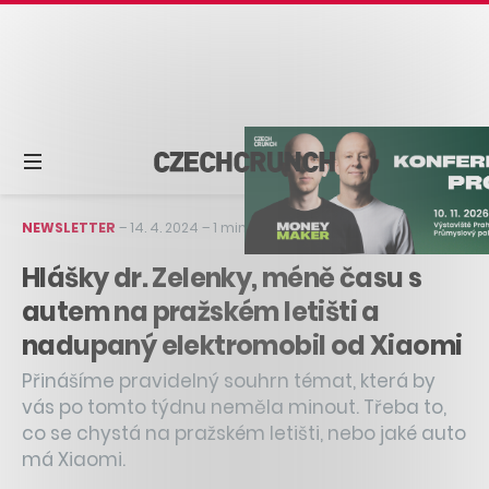
NEWSLETTER
–
14. 4. 2024
–
1 min čtení
Hlášky dr. Zelenky, méně času s
autem na pražském letišti a
nadupaný elektromobil od Xiaomi
Přinášíme pravidelný souhrn témat, která by
vás po tomto týdnu neměla minout. Třeba to,
co se chystá na pražském letišti, nebo jaké auto
má Xiaomi.