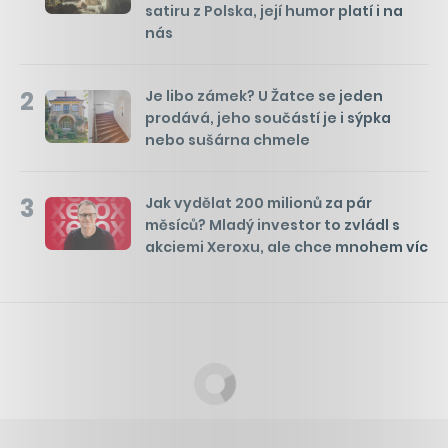
satiru z Polska, její humor platí i na
nás
2
Je libo zámek? U Žatce se jeden
prodává, jeho součástí je i sýpka
nebo sušárna chmele
3
Jak vydělat 200 milionů za pár
měsíců? Mladý investor to zvládl s
akciemi Xeroxu, ale chce mnohem víc