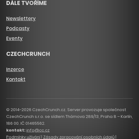
DÁLE TVOŘÍME
Newslettery
Podcasty
Eventy
CZECHCRUNCH
Inzerce
Kontakt
© 2014-2026 CzechCrunch.cz. Server provozuje společnost
CzechCrunch s.r.o. se sídlem Thámova 289/13, Praha 8 – Karlín,
186 00. IČ 01465562.
kontakt:
info@cc.cz
Podmínky užívání
|
Zásady zpracování osobních údajů
|