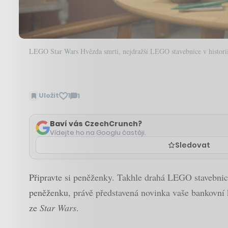
LEGO Star Wars Hvězda smrti, nejdražší LEGO stavebnice v histori
Uložit
1
1
Zobrazit
komentáře
Baví vás CzechCrunch?
Vídejte ho na Googlu častěji.
Sledovat
Připravte si peněženky. Takhle drahá LEGO stavebnice
peněženku, právě představená novinka vaše bankovní ko
ze
Star Wars
.