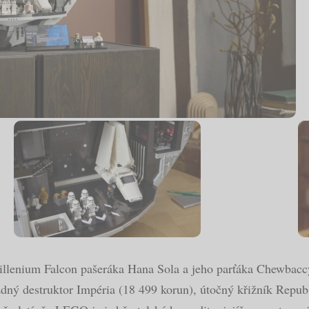
illenium Falcon pašeráka Hana Sola a jeho parťáka Chewbaccy
ězdný destruktor Impéria (18 499 korun), útočný křižník Repub