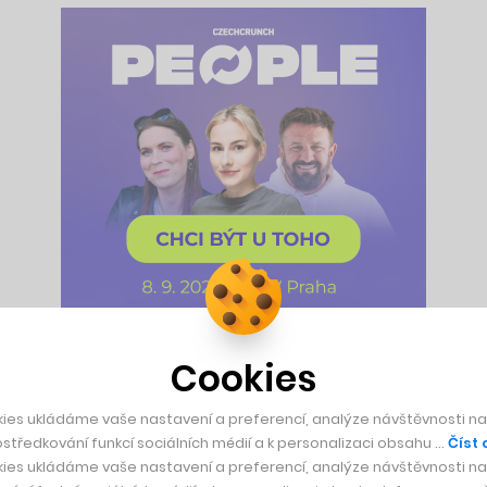
Cookies
 centimetrů. Na šířku ještě o devět víc. Obsahuje osmatřicet
ísaře Palpatina. Nová LEGO
Star Wars
stavebnice Hvězda smrti
ies ukládáme vaše nastavení a preferencí, analýze návštěvnosti naš
středkování funkcí sociálních médií a k personalizaci obsahu …
Číst 
ies ukládáme vaše nastavení a preferencí, analýze návštěvnosti naš