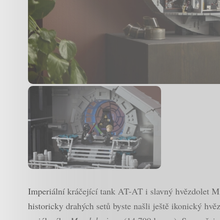
Imperiální kráčející tank AT-AT i slavný hvězdolet M
historicky drahých setů byste našli ještě ikonický hv