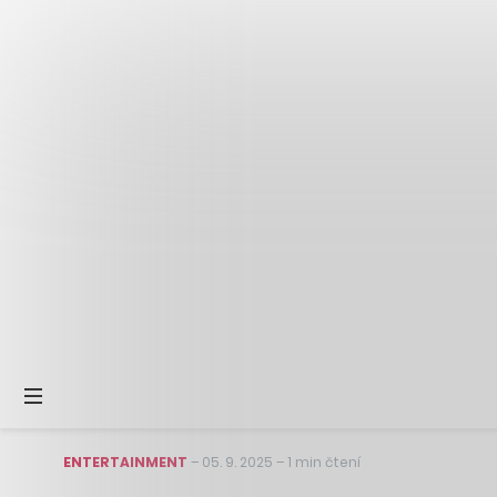
ENTERTAINMENT
–
05. 9. 2025
–
1 min čtení