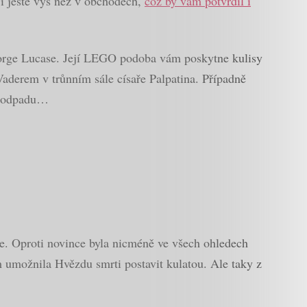
jí ještě výš než v obchodech,
což by vám potvrdil i
 George Lucase. Její LEGO podoba vám poskytne kulisy
aderem v trůnním sále císaře Palpatina. Případně
e odpadu…
ve. Oproti novince byla nicméně ve všech ohledech
 umožnila Hvězdu smrti postavit kulatou. Ale taky z