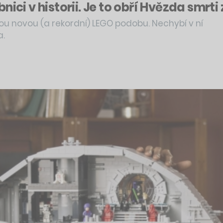
ici v historii. Je to obří Hvězda smrti
ou novou (a rekordní) LEGO podobu. Nechybí v ní
a.