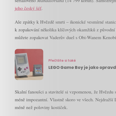
seriálového
Mandaloriana
(14 799 korun). Samozřejmě
jeho český šéf
.
Ale zpátky k Hvězdě smrti – ikonické vesmírné stanic
k zopakování několika klíčových okamžiků z původní 
můžete zopakovat Vaderův duel s Obi-Wanem Kenobi
Přečtěte si také
LEGO Game Boy je jako opravdo
Skalní fanoušci a stavitelé si vzpomenou, že Hvězdu 
méně impozantní. Vlastně skoro ve všech. Nejdražší 
méně než poloviny kostiček.