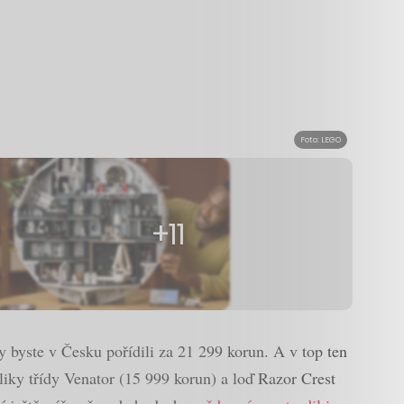
Foto: LEGO
+11
 byste v Česku pořídili za 21 299 korun. A v top ten
liky třídy Venator (15 999 korun) a loď Razor Crest