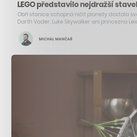
LEGO představilo nejdražší stavebn
Obří stanice schopná ničit planety dostala sv
Darth Vader, Luke Skywalker ani princezna Lei
MICHAL MANČAŘ