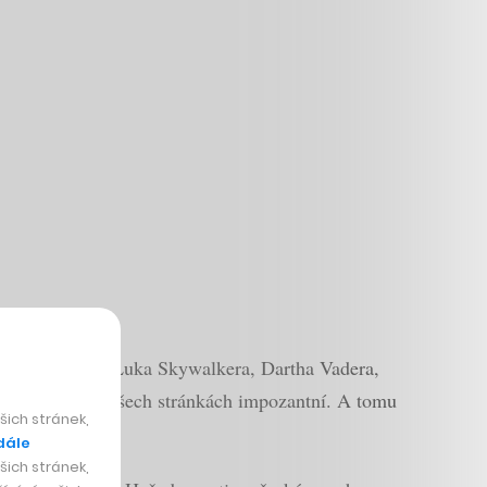
 figurek včetně Luka Skywalkera, Dartha Vadera,
 je prostě po všech stránkách impozantní. A tomu
ich stránek,
dále
ich stránek,