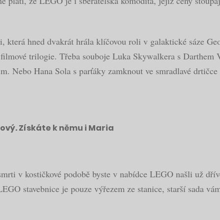
 platí, že LEGO je i sběratelská komodita, jejíž ceny stoupa
i, která hned dvakrát hrála klíčovou roli v galaktické sáze
filmové trilogie. Třeba souboje Luka Skywalkera s Darthem V
m. Nebo Hana Sola s parťáky zamknout ve smradlavé drtičc
vý. Získáte k němu i Maria
smrti v kostičkové podobě byste v nabídce LEGO našli už dří
LEGO stavebnice je pouze výřezem ze stanice, starší sada vám