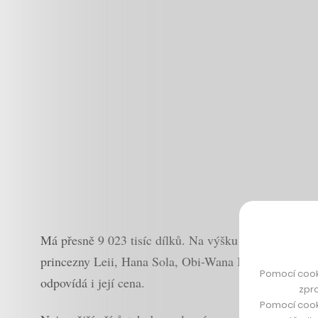
Má přesně 9 023 tisíc dílků. Na výšku měří sedmdesát
princezny Leii, Hana Sola, Obi-Wana Kenobiho či c
Pomocí cook
odpovídá i její cena.
zpro
Pomocí cook