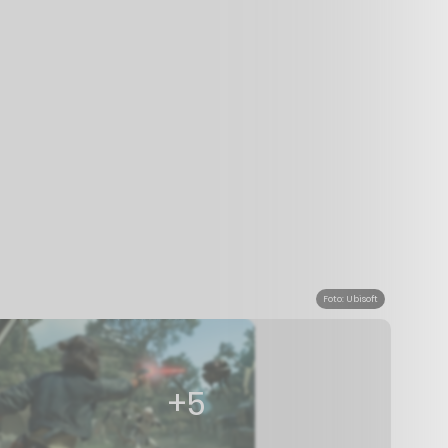
Foto: Ubisoft
+5