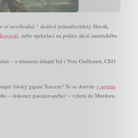
ro ni nevýhodná,“
dodává jednatřicetiletý Slovák,
Microsoft
, nebo spekulací na pokles akcií amerického
změnit – a tématem údajně byl i Yves Guillemot, CEO
oupit čínský gigant Tencent? To se dozvíte
v novém
dnoho – dokonce patentovaného! – výletu do Mordoru.