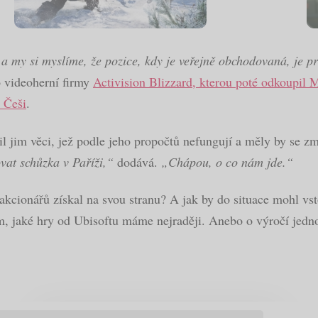
 a my si myslíme, že pozice, kdy je veřejně obchodovaná, je p
do videoherní firmy
Activision Blizzard, kterou poté odkoupil 
t Češi
.
vil jim věci, jež podle jeho propočtů nefungují a měly by se 
vat schůzka v Paříži,“
dodává.
„Chápou, o co nám jde.“
kcionářů získal na svou stranu? A jak by do situace mohl vst
tom, jaké hry od Ubisoftu máme nejraději. Anebo o výročí je