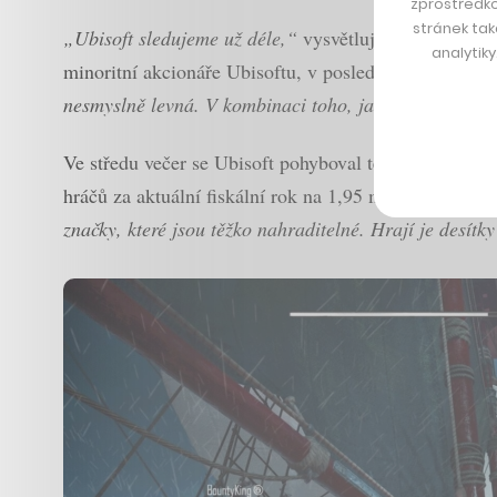
zprostředko
stránek tak
„Ubisoft sledujeme už déle,“
vysvětluje pro newslette
analytik
minoritní akcionáře Ubisoftu, v posledních dnech ale
nesmyslně levná. V kombinaci toho, jaké má hry, zna
Ve středu večer se Ubisoft pohyboval těsně nad 10 eu
hráčů za aktuální fiskální rok na 1,95 miliardy eur (
značky, které jsou těžko nahraditelné. Hrají je desítky