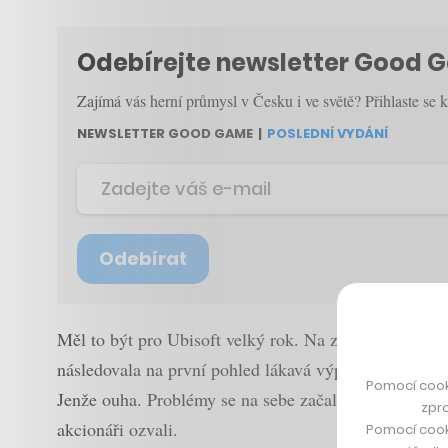
Odebírejte newsletter Good 
Zajímá vás herní průmysl v Česku i ve světě? Přihlaste se 
NEWSLETTER GOOD GAME
|
POSLEDNÍ VYDÁNÍ
Odebírat
Měl to být pro Ubisoft velký rok. Na začátku jedno z
následovala na první pohled lákavá výprava mezi ves
Pomocí cook
Jenže ouha. Problémy se na sebe začaly kupit, prodeje
zpro
akcionáři ozvali.
Pomocí cook