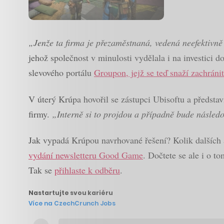
„Jenže ta firma je přezaměstnaná, vedená neefektivně
jehož společnost v minulosti vydělala i na investici 
slevového portálu
Groupon, jejž se teď snaží zachráni
V úterý Krúpa hovořil se zástupci Ubisoftu a předsta
firmy.
„Interně si to projdou a případně bude následo
Jak vypadá Krúpou navrhované řešení? Kolik dalších a
vydání newsletteru Good Game
. Dočtete se ale i o 
Tak se
přihlaste k odběru
.
Nastartujte svou kariéru
Více na CzechCrunch Jobs