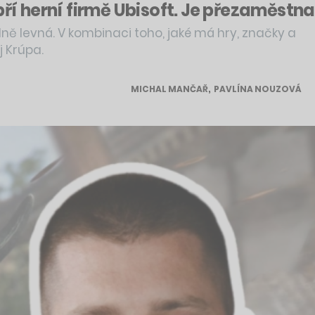
ří herní firmě Ubisoft. Je přezaměstnan
ně levná. V kombinaci toho, jaké má hry, značky a
j Krúpa.
MICHAL MANČAŘ
,
PAVLÍNA NOUZOVÁ