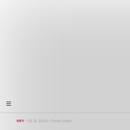
HRY
–
03. 10. 2024
–
3 min čtení