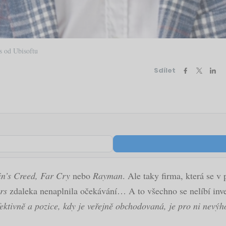
s od Ubisoftu
Sdílet
in’s Creed, Far Cry
nebo
Rayman
. Ale taky firma, která se v 
ars
zdaleka nenaplnila očekávání… A to všechno se nelíbí inv
ektivně a pozice, kdy je veřejně obchodovaná, je pro ni nevý